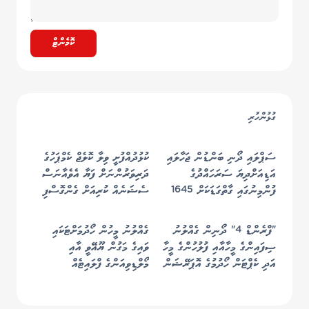
ކޮމެންޓް
ގުޅުންހުރި
ސަޕްލައި ދޯނި ބަންޑުން ޖަހާލައި
ކުޅުދުއްފުށީ ވިލާ ކޮލެޖް ކެމްޕަހުގެ
އަޑިއަށްދިޔަ ސަރަހައްދުގެ
ދަރިވަރުންނަށް ފަޔާ އެވެއާނަސް
ފުންމިނުގައި ގާތްގަޑަކަށް 1645
ސެޝަނެއް ކުރިއަށް ގެންގޮސްފި
މީޓަރު ހުންނާނެ ކަމަށް ބެލެވޭ -
ސިފައިން
"ފްރެންޑް 4" ދޯނިން ގެއްލުނު
ގެއްލުނު މީހުން ހޯދުމަށްޓަކައި
ސިފައިންގެ މީހާއާއި ފުލުހުންގެ މީހާ
ވައިގެ މަގުން ޔޫއޭވީ އާއި
އަދި ކެޕްޓަން ހޯދުމުގެ އޮޕަރޭޝަން
މޯލްޑިވިއަންގެ ފްލައިޓެއް
ހުއްޓުމެއްނެތި ކުރިއަށް!
ބޭނުންކުރަން ފަށައިފި