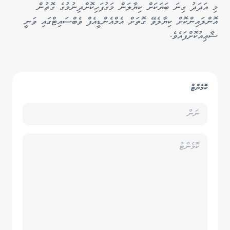
މި އަދަދު ގިނަ ބަޔަކަށް ކިޔާލަން މަގުފަހިކޮށްދިނުމުގެ ގޮތުން
އޮންލައިންކޮށް ކިޔާލެވޭ ގޮތަށް އެމްއެންޑީއެފް ވެބްސައިޓްގައި ވަނީ
ޝާޢިއުކޮށްފައެވެ.
ކޮމެންޓް