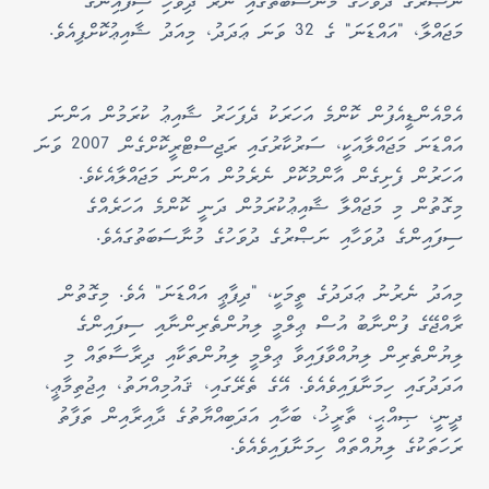
ނަޞްރުގެ ދުވަހުގެ މުނާސަބަތުގައި ނެރޭ ދިވެހި ސިފައިންގެ
މަޖައްލާ، "އައްޑަނަ" ގެ 32 ވަނަ ޢަދަދު، މިއަދު ޝާއިޢުކޮށްފިއެވެ.
އެމްއެންޑީއެފުން ކޮންމެ އަހަރަކު ދެފަހަރު ޝާއިޢު ކުރަމުން އަންނަ
އައްޑަނަ މަޖައްލާއަކީ، ސަރުކާރުގައި ރަޖިސްޓްރީކޮށްގެން 2007 ވަނަ
އަހަރުން ފެށިގެން އާންމުކޮށް ނެރެމުން އަންނަ މަޖައްލާއެކެވެ.
މިގޮތުން މި މަޖައްލާ ޝާއިޢުކުރަމުން ދަނީ ކޮންމެ އަހަރެއްގެ
ސިފައިންގެ ދުވަހާއި ނަޞްރުގެ ދުވަހުގެ މުނާސަބަތުގައެވެ.
މިއަދު ނެރުނު ޢަދަދުގެ ތީމަކީ، "ދިފާޢީ އައްޑަނަ" އެވެ. މިގޮތުން
ރާއްޖޭގެ ފުންނާބު އުސް ޢިލްމީ ލިޔުންތެރިންނާއި ސިފައިންގެ
ލިޔުންތެރިން ލިޔުއްވާފައިވާ ޢިލްމީ ލިޔުންތަކާއި ދިރާސާތައް މި
އަދަދުގައި ހިމަނާފައިވެއެވެ. އޭގެ ތެރޭގައި، ޤައުމިއްޔަތު، އިޖުތިމާޢީ،
ދީނީ، ޞިއްޙީ، ތާރީޚު، ބަހާއި އަދަބިއްޔާތުގެ ދާއިރާއިން ތަފާތު
ރަހަތަކުގެ ލިޔުއްތައް ހިމަނާފައިވެއެވެ.