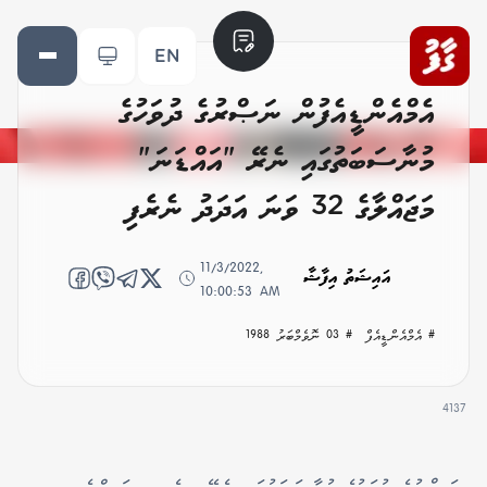
EN
އެމްއެންޑީއެފުން ނަޞްރުގެ ދުވަހުގެ
މުނާސަބަތުގައި ނެރޭ "އައްޑަނަ"
މަޖައްލާގެ 32 ވަނަ އަދަދު ނެރެފި
11/3/2022,
އައިޝަތު އިފާޝާ
10:00:53 AM
# އެމްއެންޑީއެފް
# 03 ނޮވެމްބަރު 1988
4137