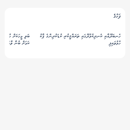
ފަހުގެ
ހެނބަދޫއާއި ކެނދިކުޅުދޫގައި ތަރައްޤީކުރި ކުޑަކުދިންގެ ޕާކު
ބަލި މީހަކަށް ހުޅުމާލެ
ހުޅުވައިފި
ކަމަށް ބުނާ ވާހަކަ ދޮގު