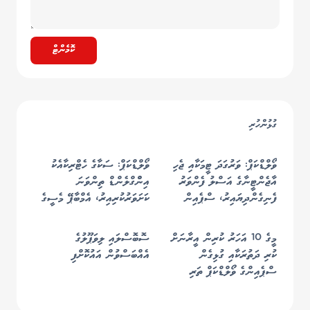
ކޮމެންޓް
ގުޅުންހުރި
ވޯލްޑްކަޕް: ވަރުގަދަ ޓީމަކާއި ޖެހި
ވޯލްޑްކަޕް: ސަކާގެ ހެޓްރިކާއެކު
އާޖެންޓީނާގެ އަސްލު ފެންވަރު
އިންްގްލެންޑް ތިންވަނަ
ފެނިގެންދިޔައިރު، ސްޕެއިން
ކަށަވަރުކުރިއިރު، އެމްބާޕޭ މެސީގެ
އެނބުރި ފުޓްބޯޅައިގެ ރަސްކަމަށް
ރެކޯޑް މުގުރާލައިފި
މީގެ 10 އަހަރު ކުރިން އީރާނަށް
ސޮބޮސްލައި ލިވަޕޫލުގެ
ކުރި ދަތުރަކާއި ގުޅިގެން
އެއްބަސްވުން އައުކޮށްފި
ސްޕެއިންގެ ވޯލްޑްކަޕް ތަރި
ކަޕްޑެވިލާއަށް އެމެރިކާއަށް
އެތެރެވުމަށް "އީއެސްޓީއޭ"