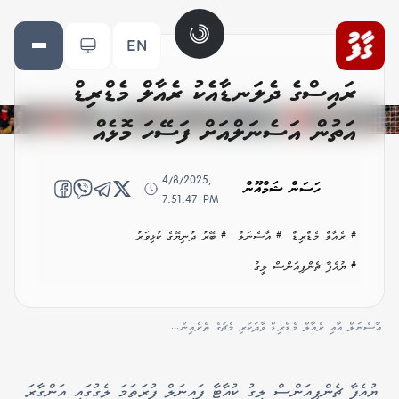
EN
ރައިސްގެ ދެލަނޑާއެކު ރެއާލް މެޑްރިޑް
އަތުން އަސެނަލްއަށް ފަސޭހަ މޮޅެއް
4/8/2025,
ހަސަން ޝަމްއޫން
7:51:47 PM
# ރެއާލް މެޑްރިޑް
# އާސެނަލް
# ބޭރު ދުނިޔޭގެ ކުޅިވަރު
# ޔުއެފާ ޗެންޕިއަންސް ލީގު
އާސެނަލް އާއި ރެއާލް މެޑްރިޑް ވާދަކުރި މެޗުގެ ތެރެއިން...
ޔުއެފާ ޗެންޕިއަންސް ލީގު ކުއާޓާ ފައިނަލް ފުރަތަމަ ލެގުގައި އަންގާރަ