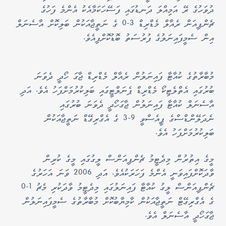
ދުވަހުގެ ރޭ އަމިއްލަ ދަނޑުގައި ފަސޭހަކަމާއެކު އެންމެ ފަހުގެ
ޗެންޕިއަން ރެއާލް މެޑްރިޑް 3-0 ގެ ނަތީޖާއަކުން ބަލިކޮށް އާސެނަލް
އިން ސެމީފައިނަލުގެ ފުރުސަތު ބޮޑުކޮށްފިއެވެ.
މުބާރާތުގެ ކުއާޓާ ފައިނަލުން ރެއާލް މެޑްރިޑް ޖާގަ ހޯދީ ދެވަނަ
ބުރުގައި އެތްލެޓިކޯ މެޑްރިޑް ޕެނަލްޓީގައި ބަލިކުރުމަށްފަހު އެވެ. އަދި
އާސެނަލް ކުއާޓާ ފައިނަލުން ޖާގަހޯދީ ދެވަނަ ބުރުގައި
ނެދަލޭންޑްސްގެ ޕީއެސްވީ 9-3 ގެ އެގްރިގޭޑް ނަތީޖާއަކުން
ބަލިކުރުމަށްފަހު އެވެ.
މީގެ އިތުރުން މިދެޓީމު ޗެންޕިއަންސް ލީގުގައި މީގެ ކުރިން
ވާދަކޮށްފައިވަނީ އެންމެ ފަހަރަކުއެވެ. އަދި 2006 ވަނަ އަހަރުގެ
ޗެންޕިއަންސް ލީގު ކުއާޓާ ފައިނަލުގައި މިދެޓީމު ވާދަކުރި މެޗު 1-0
ގެ އެގްރިގޭޓް ނަތީޖާއަކުން ކާމިޔާބުކޮށް މުބާރާތުގެ ސެމީފައިނަލުން
ޖާގަހޯދީ އާސެނަލް އެވެ.