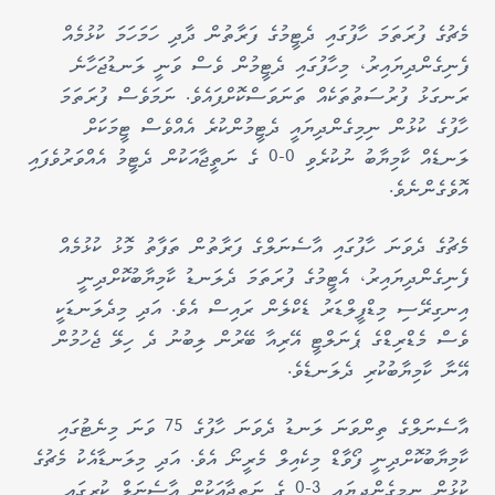
މެޗުގެ ފުރަތަމަ ހާފުގައި ދެޓީމުގެ ފަރާތުން ދާދި ހަމަހަމަ ކުޅުމެއް
ފެނިގެންދިޔައިރު، މިހާފުގައި ދެޓީމުން ވެސް ވަނީ ލަނޑުޖަހާނެ
ރަނގަޅު ފުރުސަތުތަކެއް ތަނަވަސްކޮށްފައެވެ. ނަމަވެސް ފުރަތަމަ
ހާފުގެ ކުޅުން ނިމިގެންދިޔައީ ދެޓީމުންކުރެ އެއްވެސް ޓީމަކަށް
ލަނޑެއް ކާމިޔާބު ނުކުރެވި 0-0 ގެ ނަތީޖާއަކުން ދެޓީމު އެއްވަރުވެފައި
އޮވެގެންނެވެ.
މެޗުގެ ދެވަނަ ހާފުގައި އާސެނަލްގެ ފަރާތުން ތަފާތު މޮޅު ކުޅުމެއް
ފެނިގެންދިޔައިރު، އެޓީމުގެ ފުރަތަމަ ދެލަނޑު ކާމިޔާބުކޮށްދިނީ
އިނގިރޭސި މިޑްފީލްޑަރު ޑެކްލެން ރައިސް އެވެ. އަދި މިދެލަނޑަކީ
ވެސް މެޑްރިޑްގެ ޕެނަލްޓީ އޭރިއާ ބޭރުން ލިބުނު ދެ ހިލޭ ޖެހުމުން
އޭނާ ކާމިޔާބުކުރި ދެލަނޑެވެ.
އާސެނަލްގެ ތިންވަނަ ލަނޑު ދެވަނަ ހާފުގެ 75 ވަނަ މިނެޓުގައި
ކާމިޔާބުކޮށްދިނީ ފޯވާޑް މިކެއިލް މެރީނޯ އެވެ. އަދި މިލަނޑާއެކު މެޗުގެ
ކުޅުން ނިމިގެންދިޔައީ 3-0 ގެ ނަތީޖާއަކުން އާސެނަލް ކުރީގައި