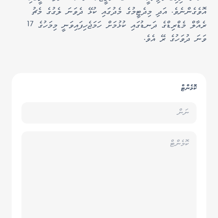
އޮވެގެންނެވެ. އަދި މިދެޓީމުގެ މެދުގައި ކުޅޭ ދެވަނަ ލެގުގެ މެޗު
ރެއާލް މެޑްރިޑްގެ ދަނޑުގައި ކުޅުމަށް ހަމަޖެހިފައިވަނީ މިމަހުގެ 17
ވަނަ ދުވަހުގެ ރޭ އެވެ.
ކޮމެންޓް