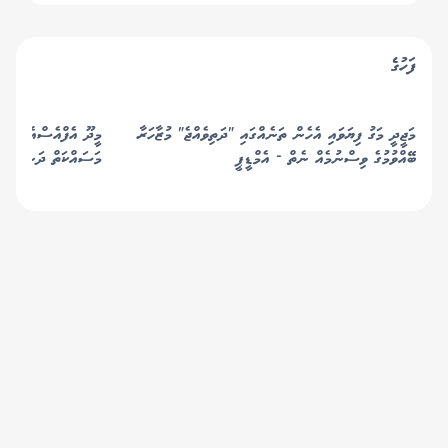
ނުލިބުނު
ފަހުގެ
މަޖީދީ މަގު ފިޔަވައި އެހެން ތަނެއްގައި "ދަތިވެއްޖެ" މުޒާހަރާ
މީދޫ އެފްއެސްއެމް ޝެޑ
ބޭއްވުމުގެ ވިސްނުމެއް ނެތް - އެމްޑީޕީ
މަސައްކަތް ދަނީ ކުރިއ