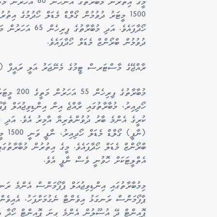
ދުވުމުން ބްރޯންޒް މެޑަލް ހޯދާފައެވެ.
ރާއްޖޭގެ މާސްޓަރސް ޓީމުގެ މެނޭޖަރު އަލީ ރައީފް (މ
މުބާރާތުގެ
ހޯދިއިރު، މުބާރާތުގައި ރާއްޖެ އިން އިންޑިވިޖުއަލް ޕ
ބްރޯންޒް މެޑަލް ހޯދާފައެވެ. މީގެ އިތުރުން މުބާރާތުގ
އެތްލީޓަކަށް ހޮވުނީ ވެސް ނާފީ އެވެ.
މިމުބާރާތުގައި އިންޑިވިޖުއަލް ޕާފޯމަންސް އެންމެ ރަނ
ޕާފޯމަންސް ރަނގަޅު އިވެންޓް ނެގުމަށްފަހު، އެއިވެންޓް
ޕޮއިންޓް ދޭ އުސޫލުން އެންމެ ގިނަ ޕޮއިންޓް ހޯދާ އ