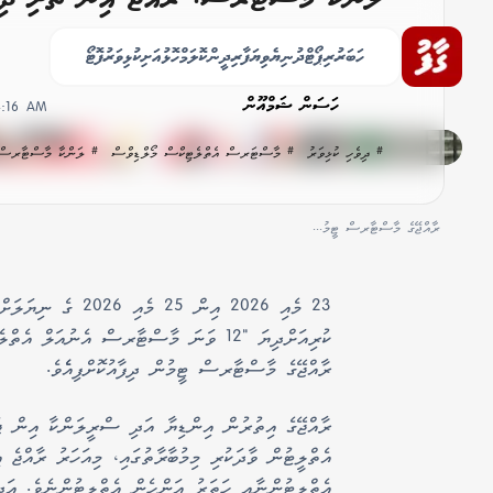
އާއި އާމިރުއަށް ޚާއްސަ އެވޯޑެއް
ހަބަރު
ރިޕޯޓް
ދުނިޔެ
ވިޔަފާރި
ދީން
ކޮލަމް
ހޮޅުއަށި
ކުޅިވަރު
ފޮޓޯ
ހަސަން ޝަމްއޫން
4:16 AM
# ދިވެހި ކުޅިވަރު
# މާސްޓަރސް އެތްލެޓިކްސް މޯލްޑިވްސް
# ލަންކާ މާސްޓާރސް އެ
ރާއްޖޭގެ މާސްޓާރސް ޓީމު...
23 މެއި 2026 އިން 
ކުރިއަށްދިޔަ "12 ވަނަ މާސްޓާރސް އެނުއ
ރާއްޖޭގެ މާސްޓާރސް ޓީމުން ދިފާއުކޮށްފިއެެވެ.
އެތްލީޓުންނާއި ހަތަރު އަންހެން އެތްލީޓުންނެވެ. އަދި