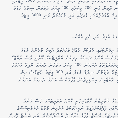
މީގެ އިތުރުން މުބާރާތުގެ އަންހެން 60 އަހަރުން މަތީގެ އުމުރުފުރާގައި ވާދަކުރި ރާއްޖޭގެ މޫމިނާ މުހައްމަދު 3000 މީޓަރާއި
1500 މީޓަރު ދުވުމުން ގޯލްޑް މެޑަލް ހޯދުމުގެ އިތުރުން މޫމިނާ ވަނީ 200 މީޓަރާއި 100 މީޓަރު ދުވުމުން ސިލްވާ މެޑަލް
ހޯދާފައެވެ. އަދި މުބާރާތުގެ ފިރިހެން 65 އަހަރުން މަތީގެ އުމުރުފުރާގައި ވާދަކުރި އަލީ މުހައްމަދު ވަނީ 3000 މީޓަރު
) އާމިރު އަދި ނާފީ އާއެކު...
 ފިރިހެން 55 އަހަރުން މަތީގެ 200 މީޓަރު އިވެންޓުގައި ވާދަކޮށް ރާއްޖޭ މުހައްމަދު އާމިރު ބްރޯންޒް މެޑަލް
ާފޯމަންސް އެންމެ ރަނގަޅު ފިރިހެން އެތްލީޓަކަށް ހޮވުނީ ވެސް ރާއްޖޭގެ
ކުރީގެ އެންމެ ބާރު ދުވުންތެރިޔާ އާމިރު އެވެ. އަދި މިއުމުރުފުރާގެ އަންހެން 400 މީޓަރު ދުވުމުން ރާއްޖޭގެ ނާފިޒާ އަހުމަދު
(ނާފީ) ގޯލްޑް މެޑަލް ހޯދިއިރު، ނާފީ ވަނީ 1500 މީޓަރު ދުވުމުން ސިލްވާ މެޑަލް އަދި 300 މީޓަރު ހާޓަލްސް އިން
ައި ރާއްޖެއިން އިންޑިވިޖުއަލް ޕާފޯމަންސް އެންމެ ރަނގަޅު އަންހެން
ގަޅު އެތްލީޓުން ހޮވާފައިވަނީ ކޮންމެ އެތްލީޓެއްގެ ވެސް އެންމެ
ގައި ޕާފޯމްކޮށްފައިވާ ނަތީޖާތަކުގެ ތެރެއިން ވޯލްޑް އެތްލެޓިކްސްގެ
ެތްލީޓަށް ބެސްޓް ޕާފޯމާ އެވޯޑް ދޭ އުސޫލުންނެވެ. އަދި ބެސްޓް ފޮރިން