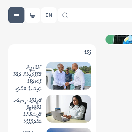
EN
ފަހުގެ
"އެމްޑީޕީން
އޮޅުވާލައިގެން ދައްކާ
ވާހަކަތަކުގެ
މައިގަނޑު ބޭނުމަކީ
ވެރިކަން ހޯދުން"
އޭޕީއެފްގެ ސީނިއަރ
އެގްޒެކެޓިވް
އޮފިސަރުންގެ
ބައްދަލުވުމުގެ
ރިޔާސަތު