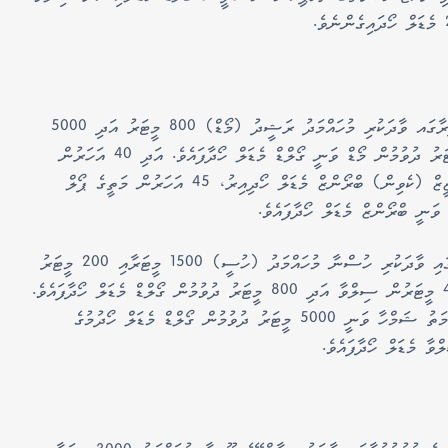
އެގޮތުން މިމުބާރާތުގެ 35 އަހަރުން މަތީގެ އުމުރު ފުރާގައ ވާދަކުރި މުހައްމަދު ރަޝީދު (މޯޑް) 800 މީޓަރު އަދި 5000
މީޓަރު ދުވުމުން ސިލްވާ މެޑަލް ހޯދިއިރު، 1500 މީޓަރު ދުވުމުން މޯޑް ވަނީ ގޯލްޑް މެޑަލް ހޯދާފައެވެ. އަދި 40 އަހަރުން
މަތީގެ އުމުރު ފުރާގައި ވާދަކުރި އަހުމަދު އަބްދުލް އަޒީޒް (ކެވިން) ބްރޯންޒް މެޑަލް ހޯދިއިރު، 45 އަހަރުން މަތީގެ ޕޯލް
 ވަނީ ބްރޯންޒް މެޑަލް ހޯދާފައެވެ.
މުބާރާތުގެ އަންހެން 45 އަހަރުން މަތީގެ އުމުރުފުރާގައި ވާދަކުރި ހުސްނާ މުހައްމަދު (ހުސީ) 1500 މީޓަރާއި 200 މީޓަރު
ދުވުމުން ބްރޯންޒް މެޑަލް ހޯދިއިރު، ހުސީ ވަނީ 400 މީޓަރުން ސިލްވާ އަދި 800 މީޓަރު ދުވުމުން ގޯލްޑް މެޑަލް ހޯދާފައެވެ.
މީގެ އިތުރުން މިއުމުރުފުރާގައި ވާދަކުރި ރާއްޖޭގެ ފާތިމަތު ޝަމްހާ ވަނީ 5000 މީޓަރު ދުވުމުން ގޯލްޑް މެޑަލް ހޯދުމުގެ