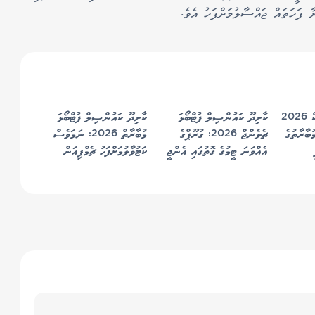
ފަހަތައް ޖައްސާލުމަށްފަހު އެވެ.
އެއިޓީން ތާޓީ ކްލަސިކް 2026
ކާށިދޫ ކައުންސިލް ފުޓްބޯޅަ
ކާށިދޫ ކައުންސިލް ފުޓްބޯޅަ
ބާރާތުގެ
ޗެލެންޖް 2026: ގުރޫޕްގެ
މުބާރާތް 2026: ނަމަވެސް
އެއްވަނަ ޓީމުގެ ގޮތުގައި އެންޖީ
ކަޓުވާލުމަށްފަހު ޗެމްޕިއަން
ސްޓާޓިންގ ސެމީއަށް
އެސްޕީ ސްޕޯޓްސް ކުލަބު
ސެމީއަށް