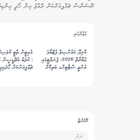
ނޭޝަންސް ޗެމްޕިއަންކަން ރާއްޖެ އިން ހޯދީ އިންޑިޔާ 
ގުޅުންހުރި
ކާށިދޫ ކައުންސިލް ފުޓްބޯޅަ
މުބާރާތް 2026: ޕެނަލްޓީގައި
: ކުލަބު އެޗްޑީސީން މު
އެންޖީ ސްޓާޓިންގ ބަލިކޮށް
ޗެމްޕިއަންކަން ހޯދައިފި
އެމްޖީ ފުޓްބޯޅަ ޓީމުން މުބާރާތުގެ
ޗެމްޕިއަންކަން ހޯދައިފި
ކޮމެންޓް