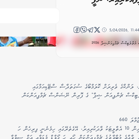
5/24/2026, 11:4
ތްލެޓިކްސް ޗެމްޕިއަންޝިޕް 2026
25 މެއި 2026 ގެ ނިޔަލަށް، ލަންކާގެ ވެރިރަށް ކޮލަމްބޯގެ ސުގަތަދާސާ ސްޓޭޑިއަމްގައި
ަލް އެތްލެޓިކްސް ޗެންޕިއަން ޝިޕް" ގެ ފޮރިން ނޭޝަންސް ޗެމްޕިއަންކަން
ރާއްޖޭގެ އިތުރުން އިންޑިޔާ އަދި ސްރީލަންކާ އިން ޖުމްލަ 660
އެތްލީޓުން ވާދަކުރި މިމުބާރާތުގައި، މިއަހަރު ރާއްޖެ އިން 10 އެތްލީޓަކު ވާދަކުރިއިރު، އޭގެތެރޭގައި ހިމެނެނީ ފިރިހެން ހަ
 ރާއްޖެ މުބާރާތުގެ ޗެމްޕިއަންކަން ހޯދީ ހަ ގޯލްޑް މެޑަލާއި އަށް ސިލްވާ