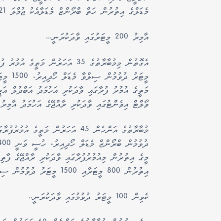
މެޑަލްގެ އިތުރުން ހަތް ބްރޯންޒް މެޑަލާއެކު ޖުމްލަ 21 މެޑަލް ހޯދައިގެންނެވެ.
އާމިރު 200 މީޓަރުގައި ވާދަކުރަނީ...
ވޯލްޓް އިވެންޓުގައި ވާދަކުރި ރާއްޖޭގެ އަހުމަދު އާމިރު
އިތުރުން 800 މީޓަރާއި 1500 މީޓަރު ދުވުމުން ސިލްވާ މެޑަލް ހޯދާފައެވެ.
ކެވިން 100 މީޓަރު ދުވުމުގައި ވާދަކުރަނީ..