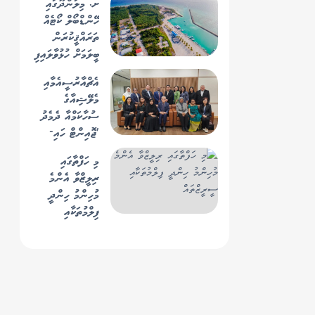
ށ. މިލަންދޫގައި
އެޗްއާރުސީއެމްގެ
ހޭންޑްބޯލް ކޯޓެއް
އެސްޖީ
ތަރައްޤީކުރަން
ބަލަހައްޓަވައިފި
ބީލަމަށް ހުޅުވާލައިފި
އެޗްއާރުސީއެމާއި
މެލޭޝިއާގެ
ސުހާކަމްއާ ދެމެދު
'ޖޮއިންޓް ހައި-
ލެވެލް ޑައިލޮގް'
މި ހަފްތާގައި
ބާއްވައިފި
ރިލީޒްވާ އެންމެ
މުހިންމު ހިންދީ
ފިލްމުތަކާއި
ސީރީޒްތައް