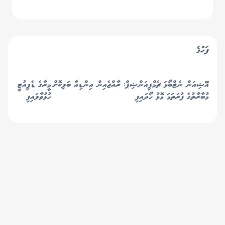
ޝުޖާއު
- ރައީސް
ފަހުގެ
އޭޝިއަން ނެޓްބޯޅަ ޗެމްޕިއަންޝިޕް: ރާއްޖެއިން އިންޑިއާ ބަލިކޮށް
މީރާގެ ޑެޕިއުޓީ ކޮމިޝަ
މުބާރާތުގެ ފުރަތަމަ މޮޅު ހޯދައިފި
ހުޅުވާލައިފި