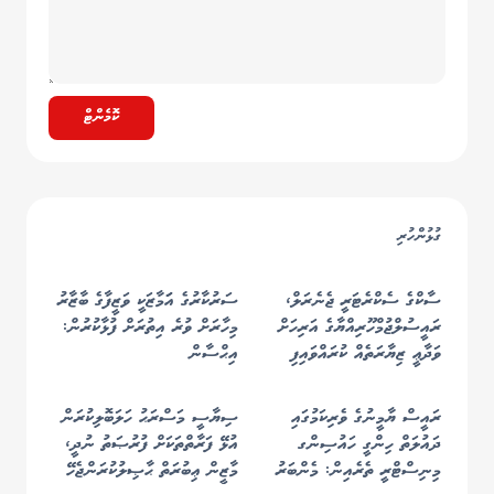
ކޮމެންޓް
ގުޅުންހުރި
ސާކްގެ ސެކްރެޓަރީ ޖެނެރަލް،
ސަރުކާރުގެ އަަމާޒަކީ ވަޒީފާގެ ބާޒާރު
ރައީސުލްޖުމްހޫރިއްޔާގެ އަރިހަށް
މިހާރަށް ވުރެ އިތުރަށް ފުޅާކުރުން:
ވަދާޢީ ޒިޔާރަތެއް ކުރައްވައިފި
އިޙްސާން
ރައީސް ޔާމީނުގެ ވެރިކަމުގައި
ސިޔާސީ މަސްރަޙު ހަލަބޮލިކުރަން
ދައުލަތް ހިންގީ ހައުސިންގ
އުޅޭ ފަރާތްތަކަށް ފުރުޞަތު ނުދީ،
މިނިސްޓްރީ ތެރެއިން: މެންބަރު
މާޒީން ޢިބުރަތް ޙާޞިލުކުރަންޖެހޭ