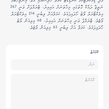
އަދި ޑިމޮކްރެޓިކްގެ ކެނޑިޑޭޓު ކަމަލާ ހެރިސްއާއި އެވެ. އިންތިހާބުގެ
ނަތީޖާ ދައްކާ ގޮތުގައި މިހާތަނަށް އައިއިރު، ޓްރަމްޕަށް ވަނީ 267
އިލެކްޓޯރަލް ވޯޓު ހޯދައިފައެވެ. ކަމަލާއަށް ލިބުނީ 214 އިލެކްޓޯރަލް
ވޯޓެވެ. ޓްރަމްޕް ވަނީ މިހާތަނަށް އައިއިރު، 68 މިލިއަން ވޯޓު
ހޯދައިފައެވެ. ކަމަލާ އަށް ލިބުނީ 63 މިލިއަން ވޯޓެވެ.
ކޮމެންޓް