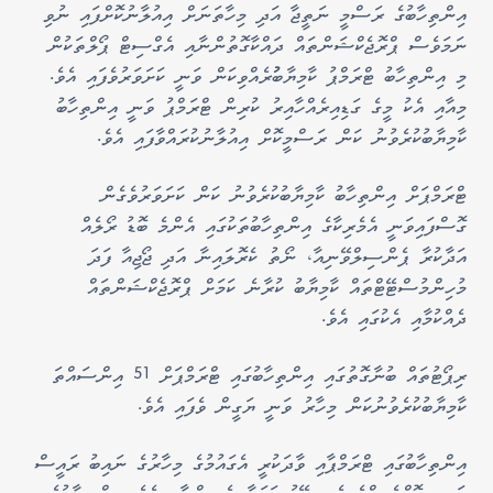
އިންތިހާބުގެ ރަސްމީ ނަތީޖާ އަދި މިހާތަނަށް އިއުލާނުކޮށްފައި ނުވި
ނަމަވެސް ޕްރޮޖެކްޝަންތައް ދައްކާގޮތުންނާއި އެގްސިޓް ޕޯލްތަކުން
މި އިންތިހާބު ޓްރަމްޕު ކާމިޔާބުުރެއްވިކަން ވަނީ ކަށަވަރުވެފައި އެވެ.
މިއާއި އެކު މީގެ ގަޑިއިރެއްހާއިރު ކުރިން ޓްރަމްޕު ވަނީ އިންތިހާބު
ކާމިޔާބުކުރެވުނު ކަން ރަސްމީކޮށް އިއުލާނުކުރައްވާފައި އެވެ.
ޓްރަމްޕަށް އިންތިހާބު ކާމިޔާބުކުރެވުނު ކަން ކަށަވަރުވެގެން
ގޮސްފައިވަނީ އެމެރިކާގެ އިންތިހާބުތަކުގައި އެންމެ ބޮޑު ރޯލެއް
އަދާކުރާ ޕެންސިލްވޭނިއާ، ނޯތު ކެރޮލައިނާ އަދި ޖޯޖިއާ ފަދަ
މުހިންމުސްޓޭޓްތައް ކާމިޔާބު ކުރާނެ ކަމަށް ޕްރޮޖެކްޝަންތައް
ދެއްކުމާއި އެކުގައި އެވެ.
ރިޕޯޓުތައް ބުނާގޮތުގައި އިންތިހާބުގައި ޓްރަމްޕަށް 51 އިންސައްތަ
ކާމިޔާބުކުރެވުނުކަން މިހާރު ވަނީ ޔަގީން ވެފައި އެވެ.
އިންތިހާބުގައި ޓްރަމްޕާއި ވާދަކުރީ އެގައުމުގެ މިހާރުގެ ނައިބު ރައީސް