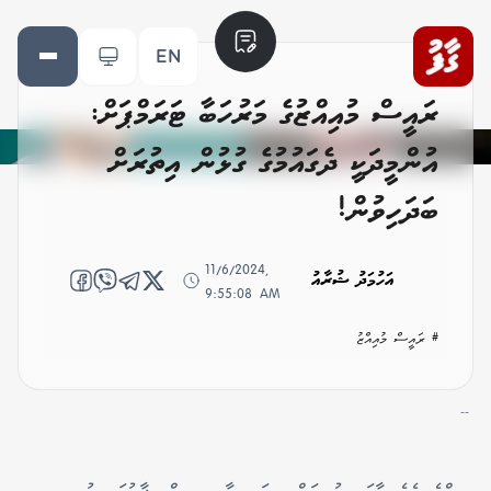
EN
ރައީސް މުއިއްޒުގެ މަރުހަބާ ޓަރަމްޕަށް:
އުންމީދަކީ ދެގައުމުގެ ގުޅުން އިތުރަށް
ބަދަހިވުން!
11/6/2024,
އަހުމަދު ޝުރާއު
9:55:08 AM
# ރައީސް މުއިއްޒު
--