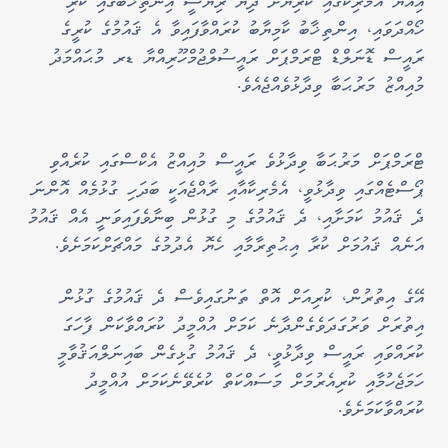
އިއްޔެ އެމެރިކާގައި ކުރިޔަށް ދިޔަ ރިޔާސީ އިންތިޚާބުގައި ކުރި
ހޯއްދަވައި، އިންތިޚާބު ކާމިޔާބު ކުރައްވާފައިވާ އެ ޤައުމުގެ ކުރީގެ
ރައީސް ޑޮނަލްޑް ޓްރަމްޕަށް ރައީސުލްޖުމްހޫރިއްޔާ ޑރ މުޙައްމަދު
މުއިއްޒު މަރުޙަބާ ވިދާޅުވެއްޖެއެވެ.
ޓްރަމްޕަށް މަރުޙަބާ ވިދާޅުވެ ރައީސް މުއިއްޒު އެކްސްގައި ކުރެއްވި
ޕޯސްޓެއްގައި ވިދާޅުވީ، އެމެރިކާއާއި ރާއްޖެއަކީ ބަދަހި ގުޅުމެއް އޮންނަ
ދެ ޤައުމު ކަމަށާއި، ދެ ޤައުމުގެ މި ގުޅުން ބިނާވެފައިވަނީ އެއް ޤައުމު
އަނެއް ޤައުމަށް ކުރާ އިޙުތިރާމާއި ހެޔޮ އެދުމުގެ މައްޗަށްކަމަށެވެ.
އޭގެ އިތުރުން، ކުރިއަށް އޮތް ތަނުގައިވެސް ދެ ޤައުމުގެ ގުޅުން
އިތުރަށް ވަރުގަދަވެގެންދާނެ ކަމަށް އުއްމީދު ކުރައްވާކަން ފާހަގަ
ކުރައްވައި ރައީސް ވިދާޅުވީ، ދެ ޤައުމު ގުޅިގެން ބައިނަލްއަޤުވާމީ
ހަމަޖެހުމާއި ކުރިއެރުމަށް މަސައްކަތް ކުރެވޭނެކަމަށް އުއްމީދު
ކުރައްވާކަމަށެވެ.