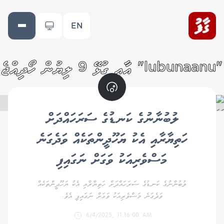
EN
"lubunaanu" އާއި ގުޅޭ 9 ލިޔުން ހޯދިއްޖެ
ލުބުނާނުގެ ކަނޑުގެ ސަރަހައްދަށް
ހަތިޔާރާއި އެކު ޔަހޫދީންތަކެއް ވަދެގަނެ
މަސްވެރިއަކު ވަގަށް ނަގައިފި
ލުބުނާނުގެ ކަނޑުގެ ސަރަހައްދަށް ހަތިޔާރާއި އެކު ޔަހޫދީންތަކެއް
ވަދެގަނެ މަސްވެރިއަކު ވަގަށް ނަގައިފި އެވެ.
6/4/2025, 11:16:00 AM