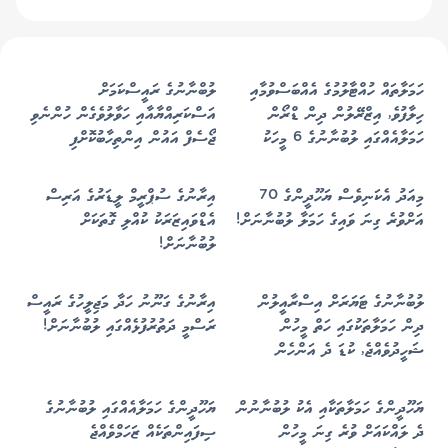
ހަމަލާތައް ހުއްޓާލުމުގެ އެއްބަސްވުމާއި
ލުބްނާނުގެ ރައީސްކަމަށް
ހިލާފުވެ, އިޒްރޭލުން ދިން ޑްރޯން
އަސްކަރިއްޔާއާއި ހަވާލުވެގެން ހުންނެވި
ހަމަލާއެއްގައި ލުބުނާނުގެ 6 މީހަކު
ޖޯސެފް އައުން އިންތިހާބުކޮށްފި
ޝަހީދުވެއްޖެ
މިއަދު އެކަނިވެސް ޔަހޫދީންގެ 70
އިރާނުގެ ސުޕްރީމް ލީޑަރުގެ އަރިސް
އަށްވުރެ ގިނަ ވައިގެ ހަމަލާ ލުބުނާނަށް!
އެޑްވައިޒަރަކު ކުއްލި ގޮތަކަށް
ލުބުނާނަށް!
ލުބުނާނުގެ ޓަޔަރަށް އިސްރާއީލުން
އިރާނުގެ ގަނޫނު ހަދާ މަޖިލީހުގެ ރައީސް
ދިން ހަމަލާތަކުގައި ހަތް މީހުން
ރަސްމީ ދަތުރުފުޅެއްގައި ލުބުނާނަށް!
ޝަހީދުވެއްޖެ, ކުޑަ ދެ އަންހެން
ކުދިންވެސް ހިމެނޭ!
ޔަހޫދީންގެ ހަމަލާތަކާއި އެކު ލުބުނާނުން
ޔަހޫދީންގެ ހަމަލާއެއްގައި ލުބުނާނުގެ
ދެ ލައްކައަށް ވުރެ ގިނަ މީހުން
ސިފައިންތަކެއް ޒަހަމްވެއްޖެ