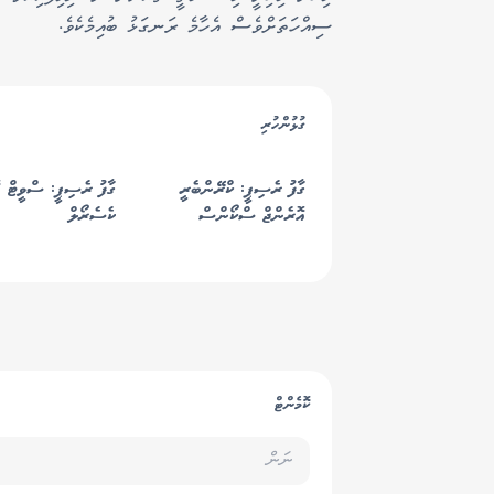
ސިއްހަތަށްވެސް އެހާމެ ރަނގަޅު ބުއިމެކެވެ.
ގުޅުންހުރި
ގާފު ރެސިޕީ: ކްރޭންބެރީ
ގާފު ރެސިޕީ: ސްވީޓް ޕ
އޮރެންޖް ސްކޯންސް
ކެސެރޯލް
ކޮމެންޓް