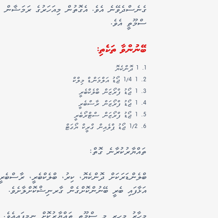
ގެނެސްދެވޭނެ އެވެ. އެގޮތުން މިއަހަރުގެ ރަމަޟާން މ
ސްމޫތީ އެވެ.
ބޭނުންވާ ތަކެތި:
1 ދޮންކެޔޮ
1 1/4 ޖޯޑު އަލްމަންޑް މިލްކް
1 ޖޯޑު ފްރޯޒަން ބްލެކްބެރީ
1 ޖޯޑު ފްރޯޒަން ރާސްބެރީ
1 ޖޯޑު ފްރޯޒަން ސްޓްރޯބެރީ
1/2 ޖޯޑު ޕްލެއިން ގްރީކް ޔޯގަޓް
ތައްޔާރުކުރާނެ ގޮތް:
ބްލެންޑަރަކަށް ދޮންކެޔޮ، ކިރު، ބްލެކްބެރީ، ރާސްބެރީ
އަޅާފައި ބެރީ ބޭނުންކޮށްގެން ގާރނިޝްކޮށްލާށެވެ.
މިހާރު މިހިރީ މި ސްމޫތީ ތައްޔާރުކޮށް ނިމިފައިއެވެ. މ