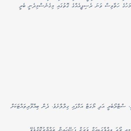
ަހުގެ ހަތާވިސް ވަނަ ރެސިޕީއެއްގެ ގޮތުގައި މިގެނެސްމިދެނީ ބެރީ
، ސްޓްރޯބެރީ އަދި ޔޯގަޓް އަޅާފައި ގިރާލާށެވެ. ދެން ބިއްލޫރިތައްޓަކަށް
ިއީ ރޯދަ ވީއްލާގަޑިއަށް ވަރަށް ފަސޭހައިން ތައްޔާރުކޮށްލެވޭ