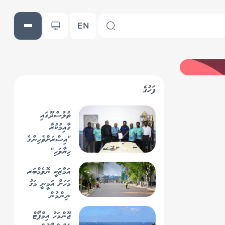
EN
ފަހުގެ
ތުލުސްދޫގައި
ގާއިމުކުރާ
"އިސްރަށްވެހިންގެ
ހިޔާވަހި"
އިމާރާތްކުރާ ތަނުގެ
އަމާޒަކީ ނޮވެމްބަރ
ބިން ރަސްމީކޮށް
މަހަށް އަމީނީ މަގު
އެމް.ޓީ.ސީ.ސީއާ
ނިންމުން
ހަވާލުކޮށްފި
ޖޫންމަހު އިމްޕޯޓް