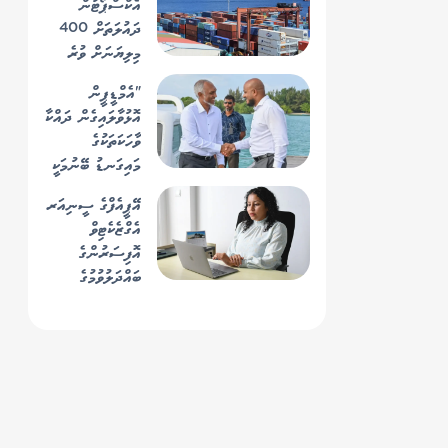
އެކްސްޕޯޓުން
ދައުލަތަށް 400
މިލިޔަނަށް ވުރެ
ގިނަ ރުފިޔާ
"އެމްޑީޕީން
އޮޅުވާލައިގެން ދައްކާ
ވާހަކަތަކުގެ
މައިގަނޑު ބޭނުމަކީ
ވެރިކަން ހޯދުން"
އޭޕީއެފްގެ ސީނިއަރ
އެގްޒެކެޓިވް
އޮފިސަރުންގެ
ބައްދަލުވުމުގެ
ރިޔާސަތު
އެޗްއާރުސީއެމްގެ
އެސްޖީ
ބަލަހައްޓަވައިފި