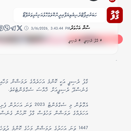
ގާފު ރެސިޕީ: ބެރީ ސްމޫތީ
ހަބަރު
ރިޕޯޓް
ދުނިޔެ
ވިޔަފާރި
ދީން
ކޮލަމް
ހޮޅުއަށި
ކުޅިވަރު
ފޮޓޯ
ސާރާ އަހުމަދު
3/16/2026, 3:43:44 PM
# ގާފު ރެސިޕީ
# ރެސިޕީ
-
ގާފު ރެސިޕީ އަކީ ކޮންމެ އަހަރެއްގެ ރަމަޟާން މަހާއި
ގެނެސްދޭ ރެސިޕީއަށް ޚާއްސަ ސެގްމެންޓެކެވެ.
އެގޮތުން މި ސެގްމެންޓު 2023 ވަނަ އަހަ
އަހަރެއްގެ ރަމަޟާން މަހުވެސް ގާފު ނޫހުން ގެނެސްދެ
1447 ވަނަ އަހަރުގެ ރަމަޟާން މަހުގެ ކޮންމެ ދުވަ