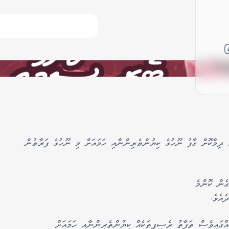
 ދިމާކޮށް ގާފު ނޫހުގެ ކިޔުންތެރިންނާއި ހަމައަށް މި ނޫހުގެ ފަރާތުން
ރުން ފެށިގެން ކޮންމެ
އެވެ.
ހެއްގައިވެސް ތަފާތު ރެސިޕީތަކެއް ކިޔުންތެރިންނާއި ހަމައަށް