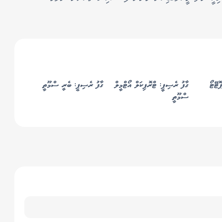
ޮޓޭޓޯ
ގާފު ރެސިޕީ: ޓްރޮޕިކަލް އޯޓްމީލް
ގާފު ރެސިޕީ: ބެރީ ސްމޫތީ
ސްމޫތީ