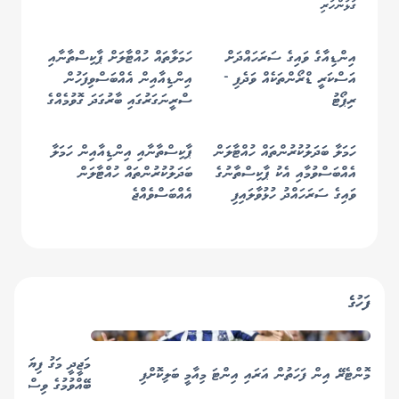
ގުޅުންހުރި
އިންޑިއާގެ ވައިގެ ސަރަހައްދަށް
ހަމަލާތައް ހުއްޓާލަށް ޕާކިސްތާނާއި
އަސްކަރީ ޑްރޯންތަކެއް ވަދެފި -
އިންޑިއާއިން އެއްބަސްވިފަހުން
ރިޕޯޓު
ސްރީނަގަރުގައި ބާރުގަދަ ގޮވުމެއްގެ
އަޑު!
ހަމަލާ ބަދަލުކުރުންތައް ހުއްޓާލަން
ޕާކިސްތާނާއި އިންޑިއާއިން ހަމަލާ
އެއްބަސްވުމާއި އެކު ޕާކިސްތާނުގެ
ބަދަލުކުރުންތައް ހުއްޓާލަން
ވައިގެ ސަރަހައްދު ހުޅުވާލައިފި
އެއްބަސްވެއްޖެ
ފަހުގެ
މަޖީދީ މަގު ފިޔަވައި އެ
މޮންޓެރޭ އިން ފަހަތުން އަރައި އިންޓަ މިއާމީ ބަލިކޮށްފި
ބޭއްވުމުގެ ވިސްނުމެއް 