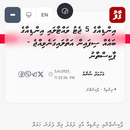
EN
އިންޑިއާގެ 5 ޖެޓު ވައްޓާލައި އިންޑިއާގެ
ބައެއް ސިފައިން އަތުލައިގަނެވިއްޖެ -
ޕާކިސްތާނު
5/6/2025,
އަހުމަދު ޝުރާއު
11:22:06 PM
# އިންޑިއާ - ޕާކިސްތާނު
ޕާކިސްތާނާއި އިންޑިއާ އާއި ދެމެދު މިރޭ ފެށުނު ހަމަލާ