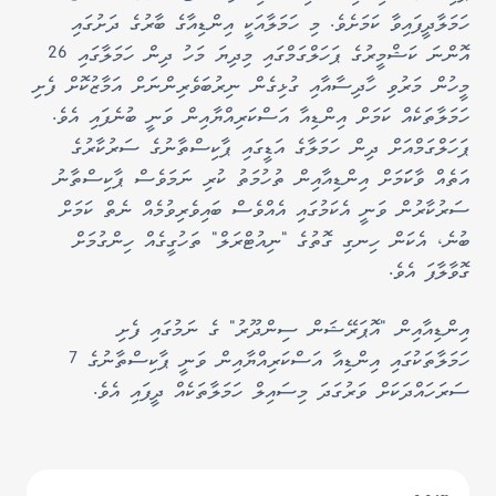
ހަމަލާދީފައިވާ ކަމަށެވެ. މި ހަމަލާއަކީ އިންޑިއާގެ ބާރުގެ ދަށުގައި
އޮންނަ ކަޝްމީރުގެ ޕަހަލްގަމްގައި މިދިޔަ މަހު ދިން ހަމަލާގައި 26
މީހުން މަރުވި ހާދިސާއާއި ގުޅިގެން ނިރުބަވެރިންނަށް އަމާޒުކޮށް ފެށި
ހަމަލާތަކެއް ކަމަށް އިންޑިއާ އަސްކަރިއްޔާއިން ވަނީ ބުނެފައި އެވެ.
ޕަހަލްގަމްއަށް ދިން ހަމަލާގެ އަޑީގައި ޕާކިސްތާނުގެ ސަރުކާރުގެ
އަތެއް ވާކަަމަށް އިންޑިއާއިން ތުހުމަތު ކުރި ނަމަވެސް ޕާކިސްތާނު
ސަރުކާރުން ވަނީ އެކަމުގައި އެއްވެސް ބައިވެރިވުމެއް ނެތް ކަމަށް
ބުނެ، އެކަން ހިނގި ގޮތުގެ "ނިއުޓްރަލް" ތަހުގީގެއް ހިންގުމަށް
ގޮވާލާފަ އެވެ.
އިންޑިއާއިން "އޮޕަރޭޝަން ސިންދޫރު" ގެ ނަމުގައި ފެށި
ހަމަލާތަކުގައި އިންޑިއާ އަސްކަރިއްޔާއިން ވަނީ ޕާކިސްތާނުގެ 7
ސަރަހައްދަކަށް ވަރުގަދަ މިސައިލް ހަމަލާތަކެއް ދީފައި އެވެ.