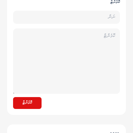
ކޮމެންޓް
ކޮމެންޓް