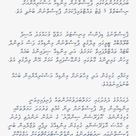
ބަދަލުކުރުންތަކުގައި ޕާކިސްތާނުން އިންޑިއާ އަސްކަރިއްޔާއަށް
ނިސްބަތްވާ 5 ޖެޓު ވައްޓާލައިފާކަމަށް ޕާކިސްތާނުން ބުނެފި އެވެ.
ޕާކިސްތާނުގެ ޑިފެންސް މިނިސްޓަރު ޚަވާޖާ މުހައްމަދު އާސިފް
ބްލޫމްބާގް ޓީވީގައި ވިދާޅުވީ ޕާކިސްތާނުން އިންޑިއާގެ ފަސް މަތިންދާ
ބޯޓެއް ވައްޓާލާފައިވާ ކަމަށެވެ. އަދި އިންޑިއާ ސިފައިންގެ ބައެއް
މީހުން ގައިދީންގެ ގޮތުގައި ގެންގޮސްފައިވާ ކަމަށް އޭނާ ވިދާޅުވި އެވެ.
މިކަމާއި ގުޅިގެން އަދި މިހާތަނަށް އިންޑިއާ އަސްކަރިއްޔާއިން ބަހެއް
ބުނެފައިނުވެއެވެ.
ދެގައުމުގެ ދެމެދުގައި ހަމަލާބަަދަލުކުރުންތައް ފެށިފައިމިވަނީ
އިންޑިއާއިން މިރޭ ޕާކިސްތާނަށް ދިން ކުއްލި ވަރުގަދަ ހަމަލާތަކާއި
ގުޅިގެންނެވެ. "އޮޕަރޭޝަން ސިންދޫރު" ގެ ނަމުން ނަންދެވި ފެށުނު
މި ޚާއްސަ އޮޕަރޭޝަނާއި ގުޅިގެން އިންޑިއާގެ ދިފާއީ ވުޒާރާއިން ބުނީ
ޕާކިސްތާނުގައި ނިރުބަވެރިންގެ އިންފްރާސްޓްރަކްޗާތަކަށް އަމާޒުކޮށް