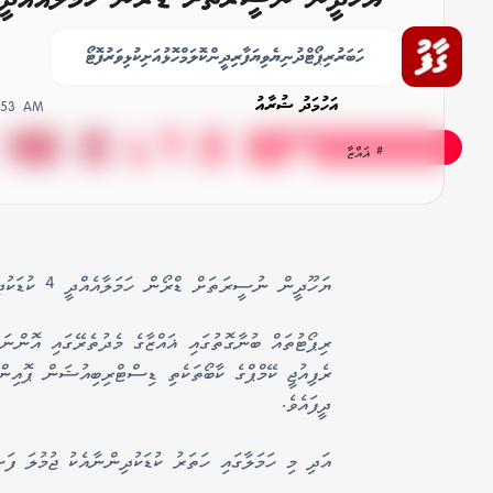
ޝަހީދުކޮށްލައިފި
ހަބަރު
ރިޕޯޓް
ދުނިޔެ
ވިޔަފާރި
ދީން
ކޮލަމް
ހޮޅުއަށި
ކުޅިވަރު
ފޮޓޯ
އަހުމަދު ޝުރާއު
4:53 AM
# ޣައްޒާ
ޔަހޫދީން ނުސީރަތަށް ޑްރޯން ހަމަލާއެއްދީ 4 ކުޑަކުދިން ޝަހީދުކޮށްލައިފި އެވެ.
ރިޕޯޓުތައް ބުނާގޮތުގައި ޣައްޒާގެ މެދުތެރޭގައި އޮން
ރެފިއުޖީ ކޭމްޕްގެ ކާބޯތަކެތި ޑިސްޓްރިބިއުޝަން ޕޮއިނ
ދީފައެވެ.
އަދި މި ހަމަލާގައި ހަތަރު ކުޑަކުދިންނާއެކު ޖުމުލަ ފަސ