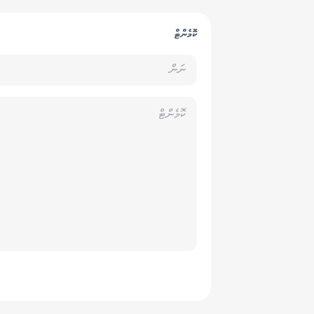
ކޮމެންޓް