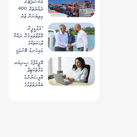
އެކްސްޕޯޓުން
ދައުލަތަށް 400
މިލިޔަނަށް ވުރެ
ގިނަ ރުފިޔާ
"އެމްޑީޕީން
އޮޅުވާލައިގެން ދައްކާ
ވާހަކަތަކުގެ
މައިގަނޑު ބޭނުމަކީ
ވެރިކަން ހޯދުން"
އޭޕީއެފްގެ ސީނިއަރ
އެގްޒެކެޓިވް
އޮފިސަރުންގެ
ބައްދަލުވުމުގެ
ރިޔާސަތު
އެޗްއާރުސީއެމްގެ
އެސްޖީ
ބަލަހައްޓަވައިފި