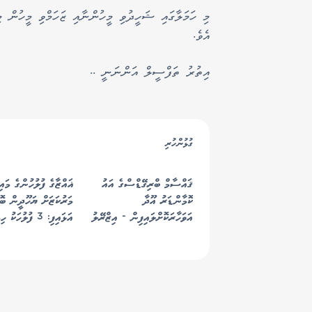
މި ހަމަލާގައި ޝަހީދުވި މީހުންނާއި ޒަހަމްވި މީހުން މ
އެވެ.
އިތުރު ތަފްސީލް އަންނަނީ ..
ގުޅުންހުރި
ޤައްސާމް ބްރިގޭޑްސްގެ އައު
ޣައްޒާގެ ފުލުހުންގެ މައި
ކޮމާންޑަރު އޫދާ
މަރުކަޒަށް ޔަހޫދީން ބޮ
އަވަހާރަކޮށްލައިފިން - އިޒްރޭލު
އަޅައިފި: 3 ފުލުހަ
7 މީހަކު ޝަހީދުވެއްޖެ