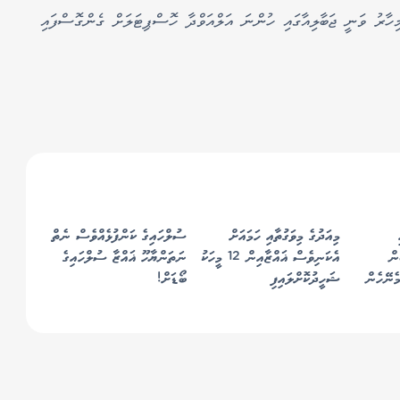
ިހާރު ވަނީ ޖަބާލިއާގައި ހުންނަ އަލްއަވްދާ ހޮސްޕިޓަލަށް ގެންގޮސްފައި
މިއަދުގެ މިވަގުތާއި ހަމައަށް
ސުލްހައިގެ ކަންފުޅެއްވެސް ނެތް
ން
އެކަނިވެސް ޣައްޒާއިން 12 މީހަކު
ނަތަންޔާހޫ ޣައްޒާ ސުލްހައިގެ
ކު ހިމެނޭހެން
ޝަހީދުކޮށްލައިފި
ބޯޑަށް!