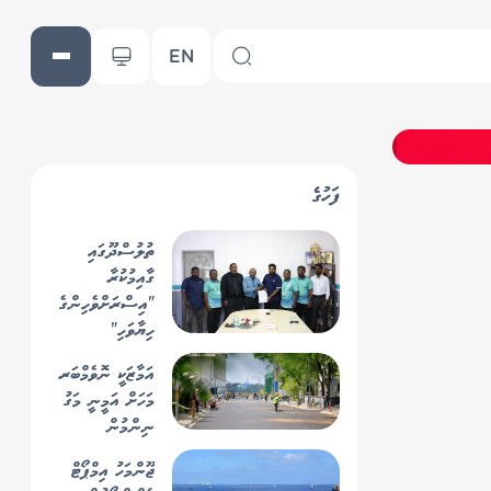
EN
ފަހުގެ
ތުލުސްދޫގައި
ގާއިމުކުރާ
"އިސްރަށްވެހިންގެ
ހިޔާވަހި"
އިމާރާތްކުރާ ތަނުގެ
އަމާޒަކީ ނޮވެމްބަރ
ބިން ރަސްމީކޮށް
މަހަށް އަމީނީ މަގު
އެމް.ޓީ.ސީ.ސީއާ
ނިންމުން
ހަވާލުކޮށްފި
ޖޫންމަހު އިމްޕޯޓް