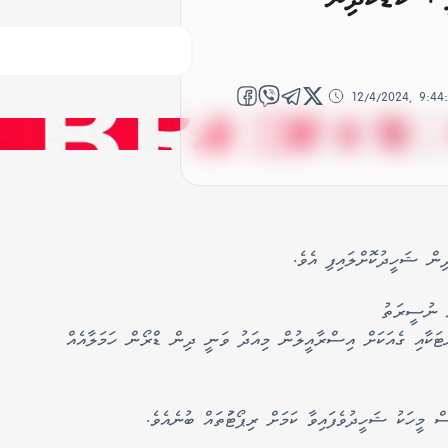
12/4/2024, 9:4
ނަ ނުސީރަތު
ްޓަކާއި ގެއަކަށް އިސްރާއީލުން މިއަދު ވަނީ ދިން ޑްރޯން ހަމަލާއެއް
ް މީހަކު ޝަހީދުވެފައިވާ ކަމަށް ރިޕޯޓުަތައް ބުނެއެވެ.