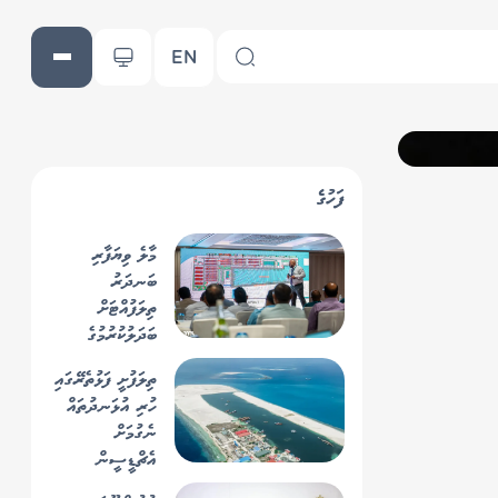
EN
ފަހުގެ
މާލެ ވިޔަފާރި
ބަނދަރު
ތިލަފުއްޓަށް
ބަދަލުކުރުމުގެ
މަޝްރޫއާ ގުޅިގެން
ތިލަފުށީ ފަޅުތެރޭގައި
އެމްޕީއެލް އިން
ހުރި އުޅަނދުތައް
ސްޓޭކް
ނެގުމަށް
ހޯލްޑަރުންނާ
އެޗްޑީސީން
މަޝްވަރާކޮށްފި
އަންގައިފި