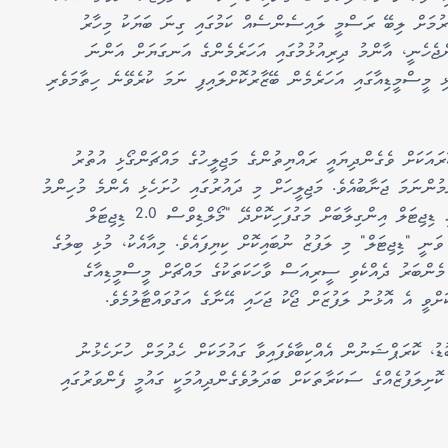
ކުރުމަށް ލިބޭ ރަސްމީ ލައިސެންސެއް ކަމުގައި ގިނަ ބަޔަކު މިހާރު
ޖެހެނީ، އާންމު ދިރިއުޅުމުގައި އަހަރެމެންގެ އަނގަޔަށް އަންނަ
ި މީސްމީޑިއާގައި އަހަރެމެން ބޭޒާރުކޮށްލައިފި ނަމަ ކުރެވޭނެ ހިތާމަވެރި
ައަކަށް ވެގެންދިޔައީ ރައްޔިތުންގެ މަޖިލީހުގެ މައްޗަންގޯޅި އުތުރު
މުންނަމަ ޖަނާބުއެވެ. މަޖިލީހަށް މި ދައުރުގައި ހުށަހެޅި އެންމެ މުހިންމު
އެއް ބިލް ކަމަށްވާ، ރާއްޖޭގެ ދެފުށް ފެންނަ ވެރިކަމާއި ޑިޖިޓަލް އިންގިލާބަށް މަގުފަހިކޮށްދޭ "މޯލްޑިވްސް 2.0 ޑިޖިޓަލް
ީ "ޑިޖިޓަލް" މި ލަފުޒު ނުބައިކޮށް ކިޔިފައެވެ. މިއާއެކު، މުޅި ބިލުގެ
 މެންބަރު ދެއްކެވި ސީރިއަސް ވާހަކަތަކުގެ މައްޗަށް މީސްމީޑިއާގެ
ށްވީ އެ އޮޅުނު ލަފުޒަށް ޖޯކު ޖަހައި އޭނާގެ އަގުވައްޓާލުމެވެ.
ޮޑު، ކޮރަޕްޝަނުން އެއްކިބާވެފައިވާ ގައުމަކަށް ހެދުމަށް ހުށަހެޅުނު
ށިލަފުޒެއްގެ ސަކަރާތަކަށް ބަދަލުވެގެންދިއުމަކީ ގައުމީ ފެންވަރުގައި