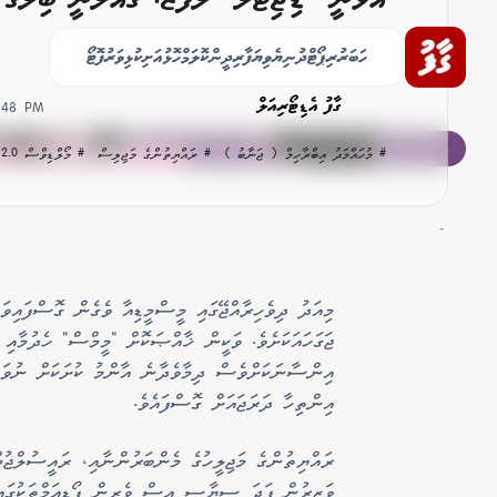
ފެށުނީ ބޮޑު ފުރައްސާރައެއް!
ހަބަރު
ރިޕޯޓް
ދުނިޔެ
ވިޔަފާރި
ދީން
ކޮލަމް
ހޮޅުއަށި
ކުޅިވަރު
ފޮޓޯ
ގާފު އެޑިޓޯރިއަލް
5:48 PM
# މުހައްމަދު އިބްރާހިމް ( ޖަނާބު )
# ރައްޔިތުންގެ މަޖިލިސް
# މޯލްޑިވްސް 2.0
-
މިއަދު ދިވެހިރާއްޖޭގައި މީސްމީޑިއާ ވެގެން ގޮސްފައިވަ
ޖަގަހައަކަށެވެ. ވަކީން ޚާއްޞަކޮށް "މީމްސް" ހެދުމާއި
އިންސާނަކަށްވެސް ދިމާވެދާނެ އާންމު ކުށަކަށް ނުވަތަ
އިންތިހާ ދަރަޖައަށް ގޮސްފައެވެ.
ރައްޔިތުންގެ މަޖިލީހުގެ މެންބަރުންނާއި، ރައީސުލްޖުމް
ވަޒީރުން ފަދަ ސިޔާސީ އިސް ވެރިން ޕޯޑިއަމްތަކުގައި ދ