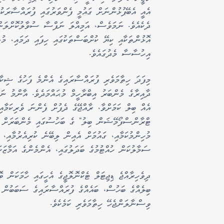
އެއީ އެބޭފުޅުންނަށް ގައުމީ ފެންވަރުގައި ފުރައްސާރަ
ދެކެއެވެ. ނަމަވެސް، އަމިއްލަ ނަފްސާ ސުވާލުކޮށްލަން
އޮޅުންތަކާއި ކިޔޭ ކުށްބަސްތަކުގައި ހިފައި ދަމައި، މުޅ
އިހުސާސާ މެދުގައެވެ.
މިފަދަ ހިތާމަވެރި ފުރައްސާރައިގެ އެންމެ ފަހުގެ ޝިކާރ
ދާއިރާގެ މެންބަރު އިބްރާހީމް މުޙައްމަދެވެ. އާންމު ނަ
ޓްރާންސްފޯމޭޝަން ބިލު" ގެ ބަހުސުގައި މެންބަރަށް ވަނ
މުހިންމުކަމާއި، ގައުމަށް އެއިން ލިބޭނެ ކުރިއެރުމާއި،
ސަމާލުކަން ހުއްޓުމުގެ ބަދަލުގައި، އެންމެންގެ އަމާޒަކަ
ދިވެހިރާއްޖެ ޑިޖިޓަލް ޓެކްނޮލޮޖީގެ އެހީގައި ހާމަކަން ބ
ބިލެއްގެ ބަހުސް، ބައެއްގެ ފުރައްސާރައިގެ ސަބަބުން ކޮ
ވިސްނާލަންޖެހޭ ހިތާމަވެރި ކަމެކެވެ.