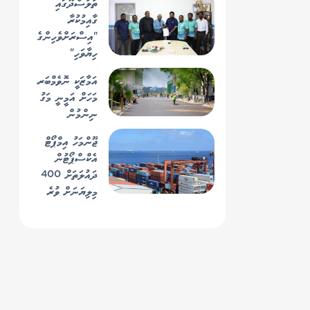
ތުލުސްދޫގައި
ގާއިމުކުރާ
"އިސްރަށްވެހިންގެ
ހިޔާވަހި"
އިމާރާތްކުރާ ތަނުގެ
އަމާޒަކީ ނޮވެމްބަރ
ބިން ރަސްމީކޮށް
މަހަށް އަމީނީ މަގު
އެމް.ޓީ.ސީ.ސީއާ
ނިންމުން
ހަވާލުކޮށްފި
ޖޫންމަހު އިމްޕޯޓް
އެކްސްޕޯޓުން
ދައުލަތަށް 400
މިލިޔަނަށް ވުރެ
ގިނަ ރުފިޔާ