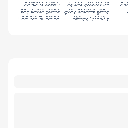
ްކަން
ކުރު މުއްދަތެއްގައި އެންމެ ގިނަ
ސުވާލުތައް އެޖެންޑާކުރުން
އިސްލާމީ މަޝްރޫއުތައް ހިންގަނީ
ލަސްވުމަކީ އަޅުގަނޑު ޒިންމާ
މި ދައުރުގައި- މިނިސްޓަރު
ނަންގަވަން ޖެހޭ ކަމެއް ނޫން :
މިނިސްޓަރ