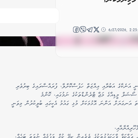
6/27/2026, 2:2
ނީ އަނެކާގެ އަބުރާއި އިއްޒަތް ހަފުސްކޮށްލާ، ފުރައްސާރައިގެ ބިރުވެރި
 ސޯޝަލް މީޑިއާގެ މަޖާ ޓްރެންޑްތަކުގެ ނަމުގައި، ކޮންމެ
 އަނގަޔަށް އަންނަ އޮޅުމަކަށް މުޅި ގައުމު އެކީގައި ބުލީކުރުން މިވަނީ
ހޫރިއްޔާއާއި،
ައްކަވާ ވާހަކަފުޅުތަކުގެ ތެރެއިން ކިޔޭ ކުށް ލަފުޒެއް ނުވަތަ ބަހެއް،