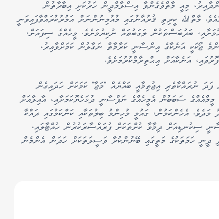
ންދާއިރު، މިއީ މާތްވެގެންވާ އިސްލާމްދީން ހަރުކަށި އިބާރާތުން
ހެއެވެ. މާތްﷲ ކީރިތި ޤުރުއާނުގައި މުއުމިނުންނަށް އަމުރުކުރައްވާފައިވަނީ
ުމަށާއި، ބަދުބަސްތަކުން ލަގަބުތައް ނުކިޔުމަށެވެ. މީހެއްގެ ސިފައަށް،
ޮންމެ ޖޯކަކީ އަނެކާގެ އިންސާނީ ކަރާމާތް ނަގާލުން ކަމަށްވާއިރު،
ރުވައި، އަނެކާއަށް އިޙްތިރާމްކުރުމަށެވެ.
ފަދަ ނުރައްކާތެރި އިޖުތިމާއީ ބައްޔެއް "މަޖާ" ކަމަކަށް ހަދައިގެން
ަ މީމްއެއްގެ ސަބަބުން އެމީހެއްގެ ނަފްސާނީ ދުޅަހެޔޮކަމަށާއި، އާއިލާއަށް
ަދެވެ. އެހެންކަމުން، ގައުމީ މުހިންމު ބިލުތަކާއި ކަންކަމުގައި ދައްކާ
ންސާނީ ސިކުނޑިއަށް ދިމާވާ ކުށްތަކަށް ފުރައްސާރަކުރުން ހުއްޓާލައި،
ަދި ދީނީ ހަމަތަކުގެ މަތީގައި ބޭނުންކުރާ ވަސީލަތަކަށް ހަދަން އެންމެން