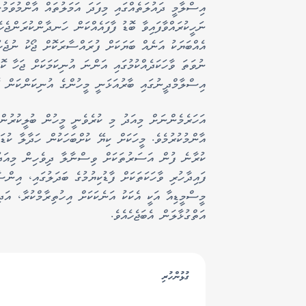
އިސްލާމީ ދައުލަތެއްގައި މިފަދަ އަމަލުތައް އާންމުވަމު
ނަހީކުރައްވާފައިވާ ބޮޑު ފާފައެއްކަން ހަނދާންކުރަންޖެ
އެއްބަޔަކު އަނެއް ބަޔަކަށް ފުރައްސާރަކޮށް ޖޯކު ނުޖެހ
ނުވަތަ ވާހަކަދެއްކުމުގައި އަންނަ އުނިކަމަކަށް ޖަހާ ކ
އިސްލާމްދީނުގައި ބާރުއަޅަނީ މީހުންގެ އުނިކަންކަން ފޮ
އަހަރެމެންނަށް މިއަދު މި ކުރެވެނީ މީހުން ބުލީކުރުން 
އާންމުކުރުމެވެ. މީހަކަށް ކިޔޭ ކުށްބަހަކުން ހަދާލާ ކުޑ
ކުރާނެ ފުން އަސަރުތަކަށް ވިސްނާލާ ދިވެހިން މިއަދު މ
ފައިދާހުރި ވާހަކަތަކަށް ފާޑުކިޔުމުގެ ބަދަލުގައި، އި
މީސްމީޑިއާ އަކީ އެކަކު އަނެކަކަށް އިހުތިރާމްކުރާ، އ
އަތްގުޅާލަން އެބަޖެހެއެވެ.
ގުޅުންހުރި