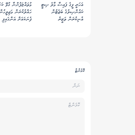
އަހަރީ ފީގެ ފައިސާ މާލެ ސިޓީ
މުވައްޒަފުންނާ ގުޅޭ ކަނ
ކައުންސިލުގެ ބަޖެޓުން
ހައްލުކުރަން މަޖިލީހުން
އުނިކުރަން ވަޒީރު
ފެނަކައަށް އަންގައިފި
އެދިވަޑައިގެންފި
ކޮމެންޓް