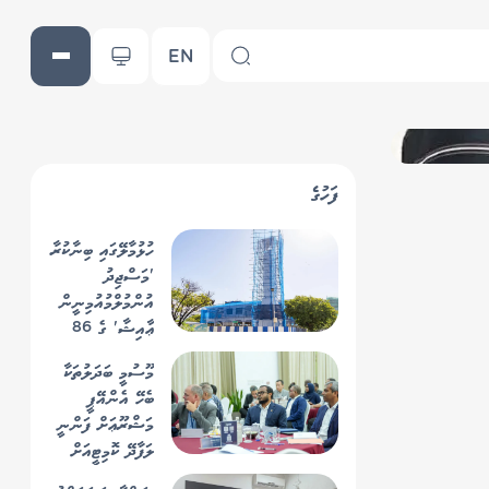
EN
ފަހުގެ
ހުޅުމާލޭގައި ބިނާކުރާ
'މަސްޖިދު
އުންމުލްމުއުމިނީން
ޢާއިޝާ' ގެ 86
އިންސައްތަ
މޫސުމީ ބަދަލުތަކާ
މަސައްކަތް ނިމިއްޖެ
ބެހޭ އެންއޭޕީ
މަޝްރޫޢަށް ފަންނީ
ލަފާދޭ ކޮމިޓީއަށް
މެންބަރުން ހޯދަނީ