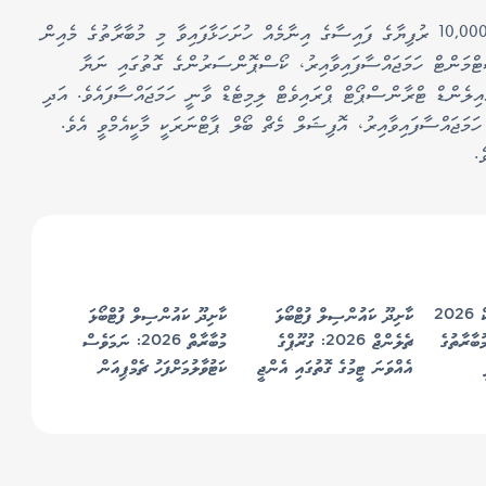
ޗެންޕިއަން ޓީމަށް 20،000 އަދި ރަނަރަޕް ޓީމަށް 10,000 ރުފިޔާގެ ފައިސާގެ އިނާމެއް ހުށަހަޅާފައިވާ މި މުބާރާތުގެ މެއިން
ންޓް ހަމަޖައްސާފައިވާއިރު، ކޯސްޕޮންސަރުންގެ ގޮތުގައި ނަޔާ
ިލެންޑް ޓްރާންސްޕޯޓް ޕްރައިވެޓް ލިމިޓެޑް ވާނީ ހަމަޖައްސާފައެވެ. އަދި
ަމަޖައްސާފައިވާއިރު، އޮފިޝަލް މެޗް ބޯލް ޕާޓްނަރަކީ މާކީއެމްވީ އެވެ.
.
އެއިޓީން ތާޓީ ކްލަސިކް 2026
ކާށިދޫ ކައުންސިލް ފުޓްބޯޅަ
ކާށިދޫ ކައުންސިލް ފުޓްބޯޅަ
ބާރާތުގެ
ޗެލެންޖް 2026: ގުރޫޕްގެ
މުބާރާތް 2026: ނަމަވެސް
އެއްވަނަ ޓީމުގެ ގޮތުގައި އެންޖީ
ކަޓުވާލުމަށްފަހު ޗެމްޕިއަން
ސްޓާޓިންގ ސެމީއަށް
އެސްޕީ ސްޕޯޓްސް ކުލަބު
ސެމީއަށް