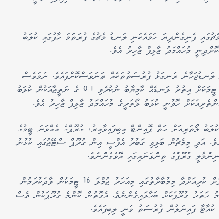
ޗުގައި ފެނިގެންދިޔަ ހަމައެކަނި ލަނޑު މެޗުގެ ފުރަތަަމަ ހާފުގައި ކުލަބު
ޮށްދިނީ މުހައްމަދު ޒާލިފް ޒާހިރު އެވެ.
 ލަނޑުޖަހާނެ ރަނގަޅު ފުރުސަތުތަކެއް ތަނަވަސްކޮށްފައެވެ. ނަމަވެސް
މެޗުގެ ކުޅުން ނިމިގެންދިޔައީ ދެޓީމުންކުރެ އެއްވެސް ޓީމަކަށް އިތުރު ލަނޑެއް ކާމިޔާބު ނުކުރެވި 1-0 ގެ ނަތީޖާއަކުން ކުލަބު
ންތެރިއަކަށް ހޮވުނީ ކުލަބު ލޯތަރީގެ މުހައްމަދު ޒާލިފް ޒާހިރު އެވެ.
ލަބު ލޯތަރިއަށް ހަތް ޕޮއިންޓް އިބިފައިވާއިރު، ގުރޫޕްގެ އެއްވަނަ ޓީމުގެ
އެވެ. އަދި މިމެޗުން ބަލިވި ގަބުރު އެފްސީ އިން ގުރޫޕް ސްޓޭޖުގައި ކުޅުނު
ިންމާލީ ގުރޫޕްގެ ތިންވަނައިގައި އޮވެގެންނެވެ.
6 މާރިޗު 2025 އިން 24 މާރިޗު 2025 ގެ ނިޔަލަށް ކުރިއަށްދާ މިމުބާރާތުގައި މިއަހަރު ޖުމްލަ 16 ޓީމަކުން ވާދަކުރަމުން
އިރު، މުބާރާތް ކުރިއަށްދަނީ ބައިވެރިވި 16 ޓީމު ހަތަރު ގުރޫޕަކަށް ބަހާލައިގެންނެވެ. އެގޮތުން ކޮންމެ ގުރޫޕަކުން ވެސް
ކުއާޓާ ފައިނަލުން ފުރުސަތު ވަނީ ލިބިފައެވެ.