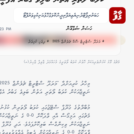
ކަޓައިިފި
ހަބަރު
ރިޕޯޓް
ދުނިޔެ
ވިޔަފާރި
ދީން
ކޮލަމް
ހޮޅުއަށި
ކުޅިވަރު
ފޮޓޯ
ހަސަން ޝަމްއޫން
:23 PM
# މަރަދޫ ސްޓްރީޓް ސޮކާ ޗެލެންޖް 2025
# ދިވެހި ކުޅިވަރު
މެޗުގެ މޮޅު ކުޅުންތެރިއަކަށް ހޮވުނު ކުލަބު ލޯތަރީގެ މުހައްމަދު ޒާލިފް ޒާހިރު(ކ)
ނަތީޖާއަކުން ކުލަބު ލޯތަރި އަތުން ބަލިވެ ގަބުރު އެފް
މުބާރާތުގެ ގުރޫޕް ސްޓޭޖުގައި ކުލަބު ލޯތަރިން ކުޅުނު 
ނަތީޖާއަކުން ވިކިންގްސް ބަލިކޮށްފައެވެ. އަދި ގުރޫޕް