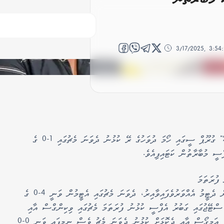
3/17/2025, 3:54
މިހާރު ކުރިއަށްދާ "މަރަދޫ ސްޓްރީޓް ޗެލެންޖް 2025" ގުރޫޕް ސީގައި ހޯމަ ދުވަހުގެ ރޭ ކުޅުނު ދެވަނަ މެޗުގައި 1-0 ގެ
ސީ މުބާރާތުން ކަޓައިފިއެވެ.
ފުރަތަމަ
މެޗުގައި އަމިގޯސް އާއި ވާދަކޮށް 0-0 ގެ ނަތީޖާއަކުން ދެޓީމު އެއްވަރުވެފައިވާއިރު، ދެވަނަ މެޗުގައި އެޓީމުން ވަނީ 4-0 ގެ
 ސްޓޭޖުގައި ގަބުރު އެފްސީ ކުޅުނު ފުރަތަމަ މެޗުގައި ވިކިންގްސް އާއި
ވާދަކޮށް 0-0 ގެ ނަތީޖާއަކުން ދެޓީމު އެއްވަރުވިއިރު، އަމިގޯސް އާއި ދެކޮޅަށް ކުޅުނު ދެވަނަ މެޗު ވެސް ނިމިފައި ވަނީ 0-0