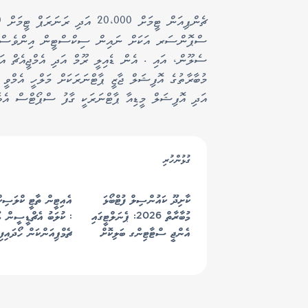
ސްޕޮންސަރ އަކަށް ނައިން ސިކްސްޓީން އިންވެސްޓްމަ
ސެލޫން، އައި . އެން ޑެއިލީ ރޫމް އަދި އެމްޖީއެޗް އައ
މުބާރާތުގެ އޮފިޝަލް ޖާޒީ ޕާޓްނަރަކަށް މަލްހީ އެމްވީ ހ
އަދި އޮފިޝަލް މީޑިއާ ޕާޓްނަރަކީ ގާފު ސްޕޯޓްސް އެވެ
ގުޅުންހުރި
ކާށިދޫ ކައުންސިލް ފުޓްބޯޅަ
މުބާރާތް 2026: ޕެނަލްޓީގައި
: ކުލަބު އެޗްޑީސީން މު
އެންޖީ ސްޓާޓިންގ ބަލިކޮށް
ޗެމްޕިއަންކަން ހޯދައިފި
އެމްޖީ ފުޓްބޯޅަ ޓީމުން މުބާރާތުގެ
ޗެމްޕިއަންކަން ހޯދައިފި