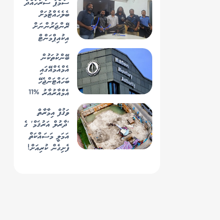
ސަމްޕާ ސަރަހައްދު
ބެލެހެއްޓުމަށް
ރޭންޖަރުންނަށް
އިކުއިޕްމަންޓް
ހަވާލުކޮށް ތަމްރީނު
ބޭންކުތަކުން
ދޭން ފަށައިފި
އެމްއެމްއޭގައި
ބަހައްޓަންޖެހޭ
އެމްއާރުއާރު %11
އަށް މަތިކޮށް،
ވަޤުފް އިމާރާތް
އަންނަ އަހަރު
'ދާރުލް އަރުޤަމް' ގެ
%13 އަށް
އަމަލީ މަސައްކަތް
ބޮޑުކުރަނީ
ފެށިގެން ކުރިއަށް!