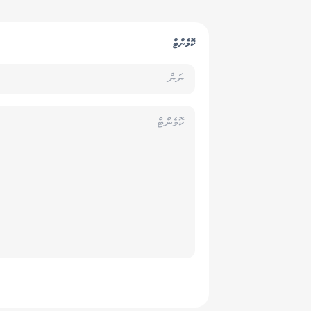
ކޮމެންޓް