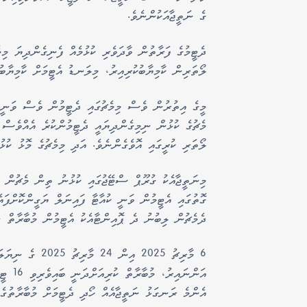
ގެ ނަތީޖާއަކުންނެވެ.
ދެޓީމުގެ ފަރާތުން ވާދަވެރި ކުޅުމެއް ފެނިގެންދިޔަ މިމެ
ލޯތަރިން ކާމިޔާބުކުރިއިރު، މިލަނޑު އެޓީމަށް ކާމިޔާބުކ
މީގެ އިތުރުން ވެސް މިމެޗުގައި ދެޓީމުން ވެސް ވަނީ
ލޯތަރި ކުރީގައި އޮވެގެންނެވެ. އަދި މިމެޗުގެ މޮޅު ކުޅު
މިނަތީޖާއެކު ގުރޫޕް ސްޓޭޖުގައި ކުޅުނު ތިން މެޗުން ކު
ގޮތުގައި އެޓީމުން ވަނީ ކުއާޓާ ފައިނަލް ޔަގީންކޮށްފަ
ދެމެޗުން ލިބުނު ދެ ޕޮއިންޓާއެކު އެޓީމުން މުބާރާތް ނ
އަންނަ
އެންމެ ރަނގަޅު ނަތީޖާއެއް ހޯދި ދެޓީމަށް މުބާރާތުގެ 