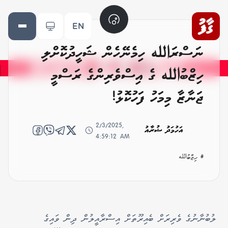
EN
ނަސްރަالله ހިމެނޭހެން ޝަހީދުކޮށްލި
ހިޒްބުالله ގެ އިސްވެރިންގެ ރަސްމީ
ޖަނާޒާ މިމަހު ފަހުކޮޅު!
2/3/2025,
އަހުމަދު ޝުރާއު
4:59:12 AM
# ހިޒްބުالله
ލުބުނާނުގެ ވެރިރަށް ބެއިރޫތަށް އިސްރާއީލުން ދިން ވައިގެ