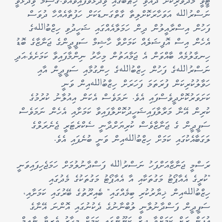
ޓީވީ މެދުވެރިކޮށް ދެއްވި ޚިޠާބުގައި ވިދާޅުވެފައިވެއެވެ.
ޤާސިމް ވިދާޅުވީ
ނަސްރުالله އަވަހާރަކޮށްލިތާ ގާތްގަނޑަކަށް ހަފުތާއެއްހާ ދުވަސް
ފަހުން އިސްރާއީލުން ދިން ހަމަލާއެއްގައި ޝަހީދުވި ހިޒްބުاللهގެ
އެހެން އިސް އޮފިޝަލެއް ކަމަށްވާ ހާޝިމް ސަފީދީންގެ ޖަނާޒާގެ ބޮޑު
ހިނގާލުމެއް ބާއްވަން އެ ޖަމާއަތުން މިހާރު ނިންމާފައިވާ ކަމަށެވެ.
އަދި
ނަސްރުاللهގެ ފަހުން ހިޒްބުاللهގެ ހިންގުމާއި ސަފީދީން އާއި
ހަވާލުކުރިކަން ފުރަތަމަ ފަހަރަށް ހިޒްބުاللهއިން ވަނީ
ކަށަވަރުކޮށްދީވެސްފައި އެވެ. ނަމަވެސް އެކަން އިއުލާނު ކުރުމުގެ
ކުރިން އޭނާ މަރާލާފައިޝަހީދުކޮށްލާފައިވާ ކަމަށާއި އެހެން ނަމަވެސް
ސަފީދީން ގެ ޖަނާޒާވެސް ކުރިޔަށްދާނީ ސެކްރެޓަރީ ޖެނެރަލްގެ
ލަގަބާއެކުގައި ކަމަށް ހިޒްބުاللهއިން ވަނީ ބުނެފައި އެވެ.
ރަސްމީ ޖަނާޒާއަށްފަހު ނަސްރުالله ފަސްދާނުލުމަށް ހަމަޖެހިފައިވަނީ
"ކުރީގެ އެއާޕޯޓު މަގުތަކާއި އާ އެއާޕޯޓު މަގުތަކުގެ މެދުގައި
ހިޒްބުاللهއިން ޚިޔާރުކުރި ބިމެއްގައި" ބެއިރޫތުގެ ބޭރުގައި ކަމަށާއި،
ސަފީދީން ފަސްދާނުލާނީ ލުބްނާނުގެ ދެކުނުގައި އޮންނަ އޭނާގެ
އުފަން ރަށް ކަމަށްވާ ދީރް ކަނޫންގައި ކަމަށް މިހާރު ވެރިޔާ ނާއިމް