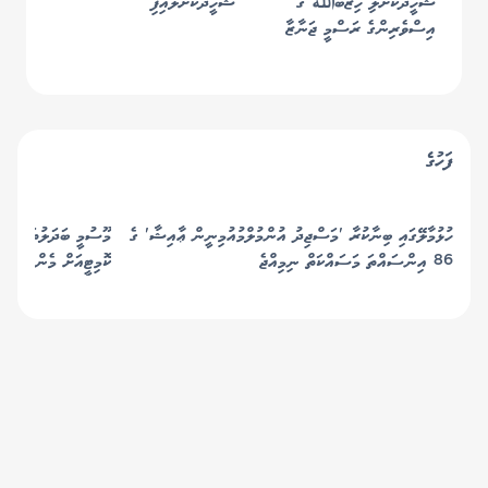
ޝަހީދުކޮށްލި ހިޒްބުالله ގެ
ޝަހީދުކޮށްލައިފި
އިސްވެރިންގެ ރަސްމީ ޖަނާޒާ
މިމަހު ފަހުކޮޅު!
ފަހުގެ
ހުޅުމާލޭގައި ބިނާކުރާ 'މަސްޖިދު އުންމުލްމުއުމިނީން ޢާއިޝާ' ގެ
މޫސުމީ ބަދަލުތަކާ ބެހ
86 އިންސައްތަ މަސައްކަތް ނިމިއްޖެ
ކޮމިޓީއަށް މެންބަރުން