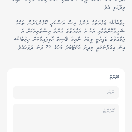
ވިދާޅުވި އެވެ.
ހިޒްބުالله ޖަމާއަތުގެ އެންމެ އިސް އަސްކަރީ ކޮމާންޑަރުން ތަކެއް
ޝަހީދުކޮށްލުމާއި އެކު އެ ޖަމާއަތުގެ އެންމެ އިސްވެރިއަކަށް އެ
ޖަމާއަތުގެ ޑެޕިއުޓީ ލީޑަރު ނާއިމް ޤާސިމް ހޮވިފައިވާކަން ހިޒްބުالله
އިން އިއުލާނުކުރީ މިދިޔަ އޮކްޓޯބަރު މަހުގެ 29 ވަނަ ދުވަހުއެވެ.
ކޮމެންޓް