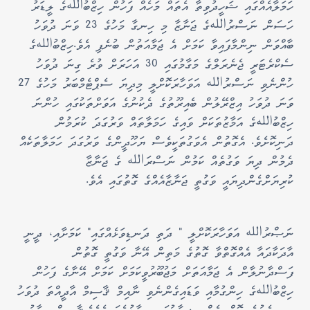
ހަމަލާއެއްގައި ޝަހީދުވިތާ އެތައް މަހެއް ފަހުން ހިޒްބުاللهގެ ލީޑަރު
ހަސަން ނަސްރުاللهގެ ޖަނާޒާ މި ހިނގާ މަހުގެ 23 ވަނަ ދުވަހު
ބާއްވަން ނިންމާފައިވާ ކަމަށް އެ ޖަމާއަތުން ބުނެފި އެވެ.
ހިޒްބުاللهގެ
ސެކްރެޓަރީ ޖެނެރަލްގެ މަގާމުގައި 30 އަހަރަށް ވުރެ ގިނަ ދުވަހު
ހުންނެވި ނަސްރުالله އަވަހާރަކޮށްލީ މިދިޔަ ސެޕްޓެމްބަރު މަހުގެ 27
ވަނަ ދުވަހު އިޒްރޭލުން ބެއިރޫތުގެ ދެކުނުގެ އަވަށްތަކުގައި ހުންނަ
ހިޒްބުاللهގެ އަމާޒުތަކަށް ވައިގެ ހަމަލާތައް ވަރުގަދަ ކުރަމުން
ދަނިކޮށެވެ. އެގޮތުން އެވަގުތަކީވެސް ޔަހޫދީންގެ ވަރުގަދަ ހަމަލާތަކެއް
ދެމުން ދިޔަ ވަގުތެއް ކަމުން ނަސްރަالله ގެ ޖަނާޒާ
ކުރިޔަށްގެންދިޔައީ ވަގުތީ ޖަނާޒާއެއްގެ ގޮތުގައި އެވެ.
ނަޞްރުالله އަވަހާރަކޮށްލީ " ދަތި ދަނޑިވަޅެއްގައި" ކަމަށާއި، ދީނީ
އާދަކާދައާ އެއްގޮތްވާ ގޮތުގެ މަތިން އޭނާ ވަގުތީ ގޮތުން
ފަސްދާނުލާން އެ ޖަމާއަތަށް މަޖުބޫރުވީކަމަށް ކަމަށް އޭނާގެ ފަހުން
ހިޒްބުاللهގެ ހިންގުމާއި ވަޑައިގެންނެވި ނާއިމް ޤާސިމް އާދީއްތަ ދުވަހު