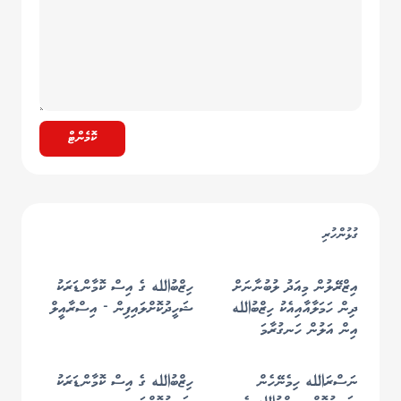
ކޮމެންޓް
ގުޅުންހުރި
އިޒްރޭލުން މިއަދު ލުބުނާނަށް
ހިޒްބުالله ގެ އިސް ކޮމާންޑަރަކު
ދިން ހަމަލާއާއިއެކު ހިޒްބުالله
ޝަހީދުކޮށްލައިފިން - އިސްރާއީލް
އިން އަލުން ހަނގުރާމަ
ފަށަންޖެހިދާނެ ކަމުގެ އިންޒާރު!
ނަސްރަالله ހިމެނޭހެން
ހިޒްބުالله ގެ އިސް ކޮމާންޑަރަކު