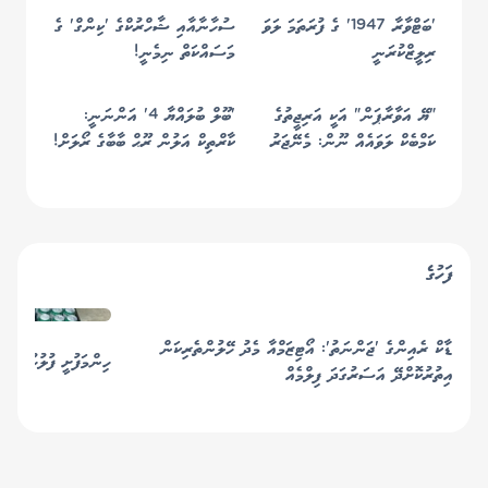
'ބަޓްވާރާ 1947' ގެ ފުރަތަމަ ލަވަ
ސުހާނާއާއި ޝާހްރުކްގެ 'ކިންގް' ގެ
ރިލީޒްކުރަނީ
މަސައްކަތް ނިމެނީ!
"ޔޭ އަވާރާޕަން" އަކީ އަރިޖީތުގެ
'ބޫލް ބުލައްޔާ 4' އަންނަނީ:
ކަމްބެކް ލަވައެއް ނޫން: މެނޭޖަރު
ކާރްތިކް އަލުން ރޫޙް ބާބާގެ ރޯލަށް!
ފަހުގެ
ޑާކް ރެއިންގެ 'ޖަންނަތު': އޯޓިޒަމްއާ މެދު ހޭލުންތެރިކަން
ހިންމަފުށީ ފުލުހުންގެ 
އިތުރުކޮށްދޭ އަސަރުގަދަ ފިލްމެއް