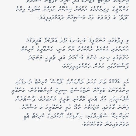
އިންޑިއާގެ ކްރިކެޓް ލެޖެންޑް އަދި ކުރީގެ ކެޕްޓަން ސައުރަވް
ގަންގޫލީގެ ދިރިއުޅުމުގެ މައްޗަށް ބިނާކޮށް އުފައްދާ ބަޔޯޕިކް ފިލްމު
"ދާދާ" ގެ ފުރަތަމަ ލުކް ރަސްމީކޮށް ދައްކާލައިފިއެވެ.
މި ފިލްމުގައި ގަންގޫލީގެ މައިގަނޑު ރޯލު އަދާކުރާ ބޮލީވުޑްގެ
ހުނަރުވެރި އެކްޓަރު ރާޖްކުމާރު ރާއޯ ވަނީ، ގަންގޫލީގެ ކްރިކެޓް
ހަޔާތުގައި ހިނގި އެންމެ މަޝްހޫރު އަދި ތާރީޚީ މަންޒަރު
ޕޯސްޓަރުގައި އަލުން ދައްކުވައިދީފައެވެ.
އެއީ 2002 ވަނަ އަހަރު ލަންޑަންގެ 'ލޯޑްސް' ކްރިކެޓް ދަނޑުގައި
އިންގްލެންޑް ބަލިކޮށް ނެޓްވެސްޓް ސީރީޒް ކާމިޔާބުވުމުން، ގަންގޫލީ
ބެލްކަނީގައި ހުރެ ޖާރޒީ ވޭވްކުރި ތާރީޚީ މަންޒަރެވެ. ޕޯސްޓަރުން
ފެންނަ ގޮތުގައި ރާޖްކުމާރު ރާއޯ ހުރީ ގަންގޫލީގެ އެ މަޝްހޫރު
'އައިކޮނިކް' ސްޓައިލްގައި، އިންޑިއާގެ ނޫކުލައިގެ ކްރިކެޓް ޖާޒީ
އަތަށްލައިގެން ވޭވްކުރާށެވެ.