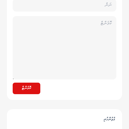
ކޮމެންޓް
ގުޅުންހުރި