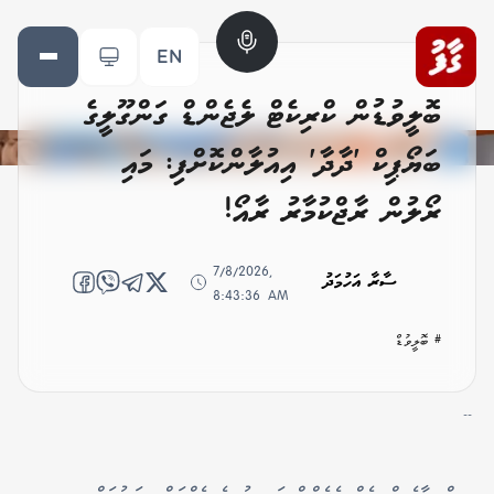
EN
ބޮލީވުޑުން ކްރިކެޓް ލެޖެންޑް ގަންގޫލީގެ
ބަޔޯޕިކް 'ދާދާ' އިއުލާންކޮށްފި: މައި
ރޯލުން ރާޖްކުމާރު ރާއޯ!
7/8/2026,
ސާރާ އަހުމަދު
8:43:36 AM
# ބޮލީވުޑް
--