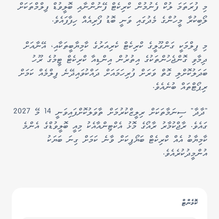
މި ފުރަތަމަ ލުކް ފެނުމުން ކްރިކެޓް ފޭނުންނާއި ބޮލީވުޑް ފިލްމްތަކަށް
ލޯބިކުރާ މީހުންގެ މެދުގައި ވަނީ ބޮޑު ފޯރިއެއް ހިފާފައެވެ.
މި ފިލްމަކީ ގަންގޫލީގެ ކްރިކެޓް ކެރިއަރުގެ ކާމިޔާބީތަކާއި، އޭނާއަށް
ދިމާވި ގޮންޖެހުންތަކުގެ އިތުރުން އިންޑިއާ ކްރިކެޓް ޓީމުގެ ރޫހު
ބަދަލުކޮށްލި ގޮތް ވަރަށް ފުރިހަމައަށް ދައްކުވައިދޭނެ ފިލްމެއް ކަމަށް
ރިޕޯޓްތައް ބުނެއެވެ.
"ދާދާ" ސިނަމާތަކަށް ރިލީޒްކުރުމަށް ތާވަލުކޮށްފައިވަނީ 14 މޭ 2027
ގައެވެ. ރާޖްކުމާރު ރާއޯގެ މޮޅު އެކްޓިންއާއެކު މިއީ ބޮލީވުޑްގެ އެންމެ
ކާމިޔާބު އެއް ކްރިކެޓް ބަޔޯޕިކަށް ވާނެ ކަމަށް ގިނަ ބަޔަކު
އުންމީދުކުރެއެވެ.
ކޮމެންޓް