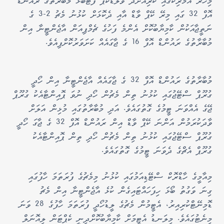
މިހާރު އެމެރިކާގައި ކުރިއަށްދާ ވޯލްޑްކަޕް ފުޓްބޯޅަ މުބާރާތުގެ ރައުންޑް
އޮފް 32 ގައި މިރޭ ކޭޕް ވާޑް އާއި ދެކޮޅަށް ކުޅުނު މެޗު 2-3 ގެ
ނަތީޖާއަކުން ކާމިޔާބުކޮށް އެންމެ ފަހުގެ ޗެމްޕިއަން އާޖެންޓީނާ އިން
މުބާރާތުގެ ރައުންޑް އޮފް 16 ގެ ޖާގައެއް ކަށަވަރުކޮށްފިއެވެ.
މުބާރާތުގެ ރައުންޑް އޮފް 32 ގެ ޖާގައެއް އާޖެންޓީނާ އިން ހޯދީ
ގުރޫޕް ސްޓޭޖުގައި ކުޅުނު ތިން މެޗުން ހޯދި ނުވަ ޕޮއިންޓާއެކު ގުރޫޕް
ޖޭގެ އެއްވަނަ ޓީމުގެ ގޮތުގައެވެ. އަދި މުބާރާތުގައި މުޅިން އަލަށް
ވާދަކުރަމުން އަންނަ ކޭޕް ވާޑް އިން ރައުންޑް އޮފް 32 ގެ ޖާގަ ހޯދީ
ގުރޫޕް ސްޓޭޖުގައި ކުޅުނު ތިން މެޗުން ހޯދި ތިން ޕޮއިންޓާއެކު
ގުރޫޕް އެޗްގެ ދެވަނަ ޓީމުގެ ގޮތުގައެވެ.
މިއާމީގެ ހާޑްރޮކް ސްޓޭޑިއަމުގައި ކުޅުނު މިމެޗުގެ ފުރަތަމަ ހާފުގައި
ގިނަ ވަގުތު ބޯޅަ ހިފަހައްޓައިގެން ކުޅެ އާޖެންޓީނާ އިން މެޗު
ޑޮމިނޭޓްކުރިއިރު، އެޓީމުން މެޗުގެ ލީޑުހޯދީ ފުރަތަމަ ހާފުގެ 28 ވަނަ
މިނެޓުގައެވެ. މިލަނޑު އެޓީމަށް ކާމިޔާބުކޮށްދިނީ ކެޕްޓަން ލިއޮނަލް