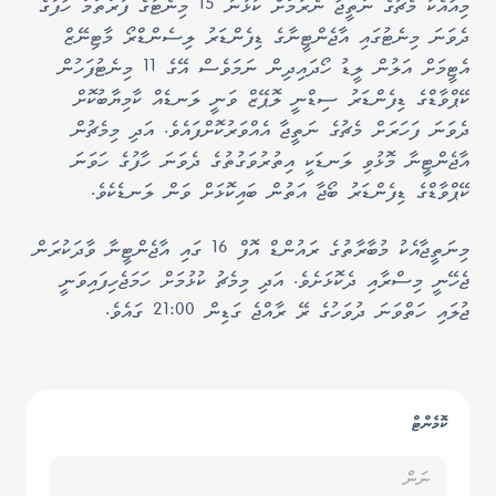
މިއާއެކު މެޗުގެ ނަތީޖާ ނެރުމަށް ކުޅުނު 15 މިނެޓުގެ ފުރަތަމަ ހާފުގެ
ދެވަނަ މިނެޓުގައި އާޖެންޓީނާގެ ޑިފެންޑަރު ލިސެންޑްރޯ މާޓިނޭޒް
އެޓީމަށް އަލުން ލީޑު ހޯދައިދިން ނަމަވެސް އޭގެ 11 މިނެޓުފަހުން
ކޭޕްވާޑްގެ ޑިފެންޑަރު ސިޑްނީ ލޮޕޭޒް ވަނީ ލަނޑެއް ކާމިޔާބުކޮށް
ދެވަނަ ފަހަރަށް މެޗުގެ ނަތީޖާ އެއްވަރުކޮށްފައެވެ. އަދި މިމެޗުން
އާޖެންޓީނާ މޮޅުވި ލަނޑަކީ އިތުރުވަގުތުގެ ދެވަނަ ހާފުގެ ހަވަނަ
ކޭޕްވާޑްގެ ޑިފެންޑަރު ބޯޖާ އަތުން ބައިކޮޅަށް ވަން ލަނޑެކެވެ.
މިނަތީޖާއެކު މުބާރާތުގެ ރައުންޑް އޮފް 16 ގައި އާޖެންޓީނާ ވާދަކުރަން
ޖެހޭނީ މިސްރާއި ދެކޮޅަށެވެ. އަދި މިމެޗު ކުޅުމަށް ހަމަޖެހިފައިވަނީ
ޖުލައި ހަތްވަނަ ދުވަހުގެ ރޭ ރާއްޖެ ގަޑިން 21:00 ގައެވެ.
ކޮމެންޓް