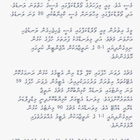
މެސީ އެވެ. މިއީ މިފަހަރުގެ ވޯލްޑްކަޕްގައި މެސީގެ ހަތްވަނަ ލަނޑެވެ.
އަދި ވޯލްޑްކަޕްގައި މިހާތަނަށް މެސީ ކާމިޔާބުކުރި 20 ވަނަ ލަނޑެވެ.
މީގެ އިތުރުން މިއީ ވޯލްޑްކަޕްގައި މެސީ ޖެހިޖެހިގެން ލަނޑުޖެހި
އަށްވަނަ މެޗެވެ. އަދި މިލަނޑާއެކު ފުރަތަމަ ހާފުގެ ކުޅުން
ނިމިގެންދިޔައީ 1-0 ގެ ނަތީޖާއަކުން އާޖެންޓީނާ ކުރީގައި
އޮވެގެންނެވެ.
މެޗުގެ ދެވަނަ ހާފުގައި ކޭޕް ވާޑް އިން އެޓީމުގެ ކުޅުން ރަނގަޅުކޮށް
އެޓޭކުތައް އިތުރަށް ވަރުގަދަކުރިއިރު، އެޓީމުން ދެވަނަ ހާފުގެ 59
ވަނަ މިނެޓުގައި ލަނޑެއް ކާމިޔާބުކޮށް މެޗުގެ ނަތީޖާ
އެއްވަރުކޮށްފައެވެ. މިލަނޑު އެޓީމަށް ކާމިޔާބުކޮށްދިނީ މިޑްފިލްޑަރު
ޑެރޮއީ ޑުއާޓޭ އެވެ. މިލަނޑާއެކު މެޗުގެ 90 މިނެޓުގެ ކުޅުން
ނިމިގެންދިޔައީ 1-1 ގެ ނަތީޖާއަކުން ދެޓީމު އެއްވަރުވެފައި
އޮވެގެންނެވެ.