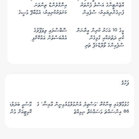
އާޖެންޓީނާގެ އަސްލު ފެންވަރު
އިންްގްލެންޑް ތިންވަނަ
ފެނިގެންދިޔައިރު، ސްޕެއިން
ކަށަވަރުކުރިއިރު، އެމްބާޕޭ މެސީގެ
އެނބުރި ފުޓްބޯޅައިގެ ރަސްކަމަށް
ރެކޯޑް މުގުރާލައިފި
މީގެ 10 އަހަރު ކުރިން އީރާނަށް
ސޮބޮސްލައި ލިވަޕޫލުގެ
ކުރި ދަތުރަކާއި ގުޅިގެން
އެއްބަސްވުން އައުކޮށްފި
ސްޕެއިންގެ ވޯލްޑްކަޕް ތަރި
ކަޕްޑެވިލާއަށް އެމެރިކާއަށް
އެތެރެވުމަށް "އީއެސްޓީއޭ"
ނުލިބުނު
ފަހުގެ
ހުޅުމާލޭގައި ބިނާކުރާ 'މަސްޖިދު އުންމުލްމުއުމިނީން ޢާއިޝާ' ގެ
މޫސުމީ ބަދަލުތަކާ ބެހ
86 އިންސައްތަ މަސައްކަތް ނިމިއްޖެ
ކޮމިޓީއަށް މެންބަރުން