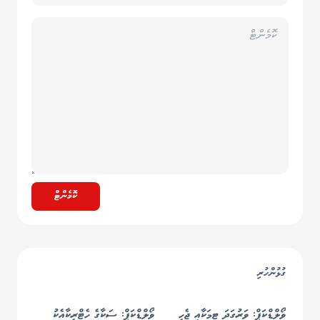
ކޮމެންޓް
ގުޅުންހުރި
ވޯލްޑްކަޕް: ވަރުގަދަ ޓީމަކާއި ޖެހި
ވޯލްޑްކަޕް: ސަކާގެ ހެޓްރިކާއެކު