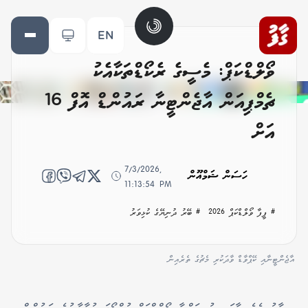
EN
ވޯލްޑްކަޕް: މެސީގެ ރެކޯޑްތަކާއެކު
ޗެމްޕިއަން އާޖެންޓީނާ ރައުންޑް އޮފް 16
އަށް
7/3/2026,
ހަސަން ޝަމްއޫން
11:13:54 PM
# ފީފާ ވޯލްޑްކަޕް 2026
# ބޭރު ދުނިޔޭގެ ކުޅިވަރު
އާޖެންޓީނާއި ކޭޕްވާޑް ވާދަކުރި މެޗުގެ ތެރެއިން