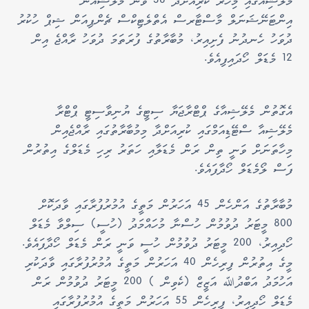
މެލޭޝިއާގައި މިހާރު ކުރިއަށްދާ 38 ވަނަ މެލޭޝިއަން
އިންޓަނޭޝަނަލް މާސްޓާރސް އެތްލެޓިކްސް ޗެންޕިއަން ޝިޕް ހުކުރު
ދުވަހު ހެނދުނު ފެށިއިރު، މުބާރާތުގެ ފުރަތަމަ ދުވަހު ރާއްޖެ އިން
12 މެޑަލް ހޯދައިފިއެވެ.
އެގޮތުން މެލޭޝިއާގެ ޕްޓްރާޖަޔާ ސިޓީގެ ޔުނިވާސިޓީ ޕްޓްރާ
މެލޭޝިއާ ސްޓޭޑިއަމްގައި ކުރިއަށްދާ މިމުބާރާތުގައި ރާއްޖެއިން
މިހާތަނަށް ވަނީ ތިން ރަން މެޑަލާއި ހަތަރު ރިހި މެޑަލްގެ އިތުރުން
ފަސް ލޯމެޑަލް ހޯދާފައެވެ.
މުބާރާތުގެ އަންހެން 45 އަހަރުން މަތީގެ އުމުރުފުރާގައި ވާދަކޮށް
800 މީޓަރު ދުވުމުން ހުސްނާ މުހައްމަދު (ހުސީ) ސިލްވާ މެޑަލް
ހޯދިއިރު، 200 މީޓަރު ދުވުމުން ހުސީ ވަނީ ރަން މެޑަލް ހޯދާފައެވެ.
މީގެ އިތުރުން ފިރިހެން 40 އަހަރުން މަތީގެ އުމުރުފުރާގައި ވާދަކުރި
އަހުމަދު އަބްދުﷲ އަޒީޒް (ކެވިން ) 200 މީޓަރު ދުވުމުން ރަން
މެޑަލް ހޯދިއިރު، ފިރިހެން 55 އަހަރުން މަތީގެ އުމުރުފުރާގައި