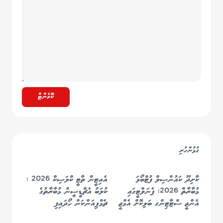
ކޮމެންޓް
ގުޅުންހުރި
ކާށިދޫ ކައުންސިލް ފުޓްބޯޅަ
އެއިޓީން ތާޓީ ކްލަސިކް 2026 :
މުބާރާތް 2026: ޕެނަލްޓީގައި
ކުލަބު އެޗްޑީސީން މުބާރާތުގެ
އެންޖީ ސްޓާޓިންގ ބަލިކޮށް އެމްޖީ
ޗެމްޕިއަންކަން ހޯދައިފި
ފުޓްބޯޅަ ޓީމުން މުބާރާތުގެ