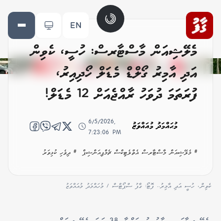
EN
މެލޭޝިއަން މާސްޓާރސް: ހުސީ، ކެވިން
އަދި އާމިރު ގޯލްޑް މެޑަލް ހޯދިއިރު،
ފުރަތަމަ ދުވަހު ރާއްޖެއަށް 12 މެޑަލް!
6/5/2026,
މުޙައްމަދު މުއައްވަޒު
7:23:06 PM
# މެލޭޝިއަން މާސްޓާރސް އެތްލެޓިކްސް ޗެމްޕިއަންޝިޕް
# ދިވެހި ކުޅިވަރު
ކެވިން، ހުސީ އަދި އާމިރު.. ފޮޓޯ: ގާފު ސްޕޯޓްސް / މުހައްމަދު މުއައްވަޒު