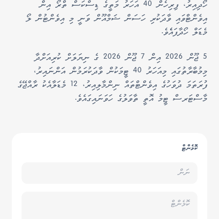
ހޯދިއިރު، ފިރިހެން 40 އަހަރު މަތީގެ ޑިސްކަސް ތްރޯ އިން
އިވެންޓްވައި ވާދަކުރި ހަސަން ޝަމްއޫން ވަނީ މި އިވެންޓުން ލޯ
މެޑަލް ހޯދާފައެެވެ.
5 ޖޫން 2026 އިން 7 ޖޫން 2026 ގެ ނިޔަލަށް ކުރިއަށްދާ
މިމުބާރާތުގައި މިއަހަރު 40 ޓީމަކުން ވާދަކުރަމުން އަންނައިރު،
ފުރަތަމަ ދުވަހުގެ އިވެންޓްތައް ނިންމާލިއިރު، 12 މެޑަލާއެކު ރާއްޖޭގެ
މާސްޓަރސް ޓީމު އޮތީ ތާވަލުގެ ހަވަނައިގައެވެ.
ކޮމެންޓް