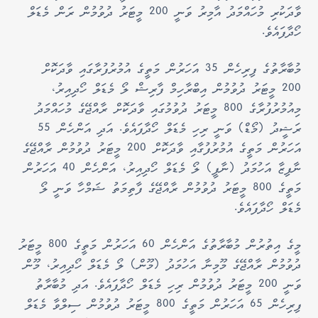
ވާދަކުރި މުހައްމަދު އާމިރު ވަނީ 200 މީޓަރު ދުވުމުން ރަން މެޑަލް
ހޯދާފައެވެ.
މުބާރާތުގެ ފިރިހެން 35 އަހަރުން މަތީގެ އުމުރުފުރާގައި ވާދަކޮށް
200 މީޓަރު ދުވުމުން އިބްރާހިމް ފާރިޝް ލޯ މެޑަލް ހޯދިއިރު،
މިއުމުރުފުރާގެ 800 މީޓަރު ދުވުމުގައި ވާދަކޮށް ރާއްޖޭގެ މުހައްމަދު
ރަޝީދު (މޯޑް) ވަނީ ރިހި މެޑަލް ހޯދާފައެވެ. އަދި އަންހެން 55
އަހަރުން މަތީގެ އުމުރުފުގާއި ވާދަކޮށް 200 މީޓަރު ދުވުމުން ރާއްޖޭގެ
ނާފިޒާ އަހުމަދު (ނާފީ) ލޯ މެޑަލް ހޯދިއިރު، އަންހެން 40 އަހަރުން
މަތީގެ 800 މީޓަރު ދުވުމުން ރާއްޖޭގެ ފާތިމަތު ޝަމްހާ ވަނީ ލޯ
މެޑަލް ހޯދާފައެވެ.
މީގެ އިތުރުން މުބާރާތުގެ އަންހެން 60 އަހަރުން މަތީގެ 800 މީޓަރު
ދުވުމުން ރާއްޖޭގެ މޫމިނާ އަހުމަދު (މޫން) ލޯ މެޑަލް ހޯދިއިރު، މޫން
ވަނީ 200 މީޓަރު ދުވުމުން ރިހި މެޑަލް ހޯދާފައެވެ. އަދި މުބާރާތު
ފިރިހެން 65 އަހަރުން މަތީގެ 800 މީޓަރު ދުވުމުން ސިލްވާ މެޑަލް