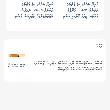
ޗެމްޕިއަންކަން ހޯދައިފި
ކާށިދޫ ކައުންސިލް ފުޓްބޯޅަ
ކާށިދޫ ކައުންސިލް ފުޓްބޯޅަ
ޗެލެންޖް 2026: ގުރޫޕްގެ
މުބާރާތް 2026: ނަމަވެސް
އެއްވަނަ ޓީމުގެ ގޮތުގައި އެންޖީ
ކަޓުވާލުމަށްފަހު ޗެމްޕިއަން އެސްޕީ
ސްޓާޓިންގ ސެމީއަށް
ސްޕޯޓްސް ކުލަބު ސެމީއަށް
ފަހުގެ
އަސްލު ކެރެކްޓަރުންނާ ދާދި އެއްގޮތް: ޑިޒްނީގެ 'ޓޭންގްލްޑް
'ލަވް އެންޑް ވޯ' ގެ ފުރަތަމަ ލު
ލައިވް-އެކްޝަން' އަށް ބޮޑު ތަރުހީބެއް!