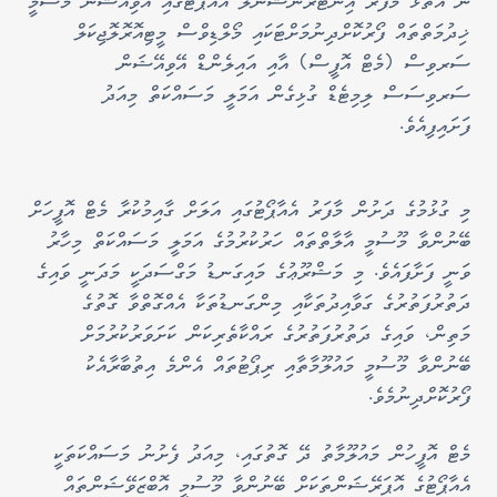
ނ އަތޮޅު މާފަރު އިންޓަރނޭޝަނަލް އެއާޕޯޓުގައި އޭވިއޭޝަން މޫސުމީ
ޚިދުމަތްތައް ފޯރުކޮށްދިނުމަށްޓަކައި މޯލްޑިވްސް މީޓިއޮރޮލޮޖިކަލް
ސަރވިސް (މެޓް އޮފީސް) އާއި އައިލެންޑް އޭވިއޭޝަން
ސަރވިސަސް ލިމިޓެޑް ގުޅިގެން އަމަލީ މަސައްކަތް މިއަދު
ފަށައިފިއެވެ.
މި ގުޅުމުގެ ދަށުން މާފަރު އެއާޕޯޓުގައި އަލަށް ގާއިމުކުރާ މެޓް އޮފީހަށް
ބޭނުންވާ މޫސުމީ އާލާތްތައް ހަރުކުރުމުގެ އަމަލީ މަސައްކަތް މިހާރު
ވަނީ ފަށާފައެވެ. މި މަޝްރޫޢުގެ މައިގަނޑު މަގްސަދަކީ މަދަނީ ވައިގެ
ދަތުރުފަތުރުގެ ގަވާއިދުތަކާއި މިންގަނޑުތަކާ އެއްގޮތްވާ ގޮތުގެ
މަތިން، ވައިގެ ދަތުރުފަތުރުގެ ރައްކާތެރިކަން ކަށަވަރުކުރުމަށް
ބޭނުންވާ މޫސުމީ މައުލޫމާތާއި ރިޕޯޓުތައް އެންމެ އިތުބާރާއެކު
ފޯރުކޮށްދިނުމެވެ.
މެޓް އޮފީހުން މައުލޫމާތު ދޭ ގޮތުގައި، މިއަދު ފެށުނު މަސައްކަތަކީ
އެއާޕޯޓުގެ އޮޕަރޭޝަންތަކަށް ބޭނުންވާ މޫސުމީ އޮބްޒަވޭޝަންތައް