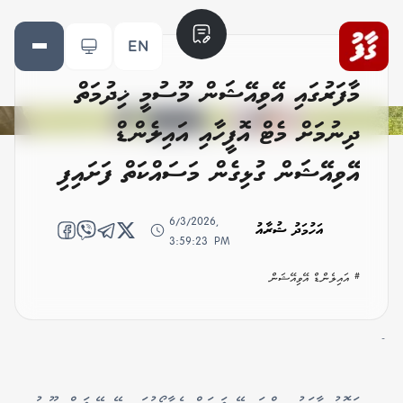
EN
މާފަރުގައި އޭވިއޭޝަން މޫސުމީ ޚިދުމަތް
ދިނުމަށް މެޓް އޮފީހާއި އައިލެންޑް
އޭވިއޭޝަން ގުޅިގެން މަސައްކަތް ފަށައިފި
6/3/2026,
އަހުމަދު ޝުރާއު
3:59:23 PM
# އައިލެންޑް އޭވިއޭޝަން
-