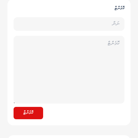
ކޮމެންޓް
ކޮމެންޓް