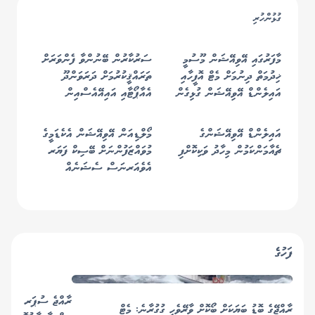
ގުޅުންހުރި
މާފަރުގައި އޭވިއޭޝަން މޫސުމީ
ސަރުކާރުން ބޭނުންވާ ފެންވަރަށް
ޚިދުމަތް ދިނުމަށް މެޓް އޮފީހާއި
ތަރައްޤީކުރުމަށް ދަރަވަންދޫ
އައިލެންޑް އޭވިއޭޝަން ގުޅިގެން
އެއާޕޯޓާއި އައިއޭއެސްއިން
މަސައްކަތް ފަށައިފި
ހަވާލުވަނީ
އައިލެންޑް އޭވިއޭޝަންގެ
މޯލްޑިއަން އޭވިއޭޝަން އެކެޑަމީގެ
ޗެއާމަންކަމުން މިހާދު ވަކިކޮށްފި
މުވައްޒަފުންނަށް ބޭސިކް ފަޔަރ
އެވެއަރނަސް ސެޝަނެއް
ހިންގައިފި
ފަހުގެ
ރާއްޖޭގެ ބޮޑު ބަޔަކަށް ބޯކޮށް ވާރޭވެހި ގުގުރާނެ: މެޓް