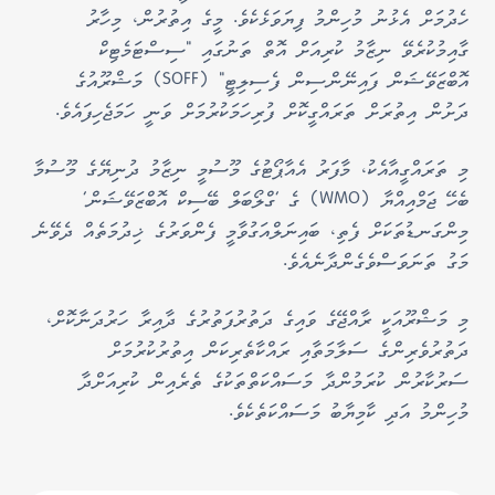
ހެދުމަށް އެޅުނު މުހިންމު ފިޔަވަޅެކެވެ. މީގެ އިތުރުން، މިހާރު
ގާއިމުކުރެވޭ ނިޒާމު ކުރިއަށް އޮތް ތަނުގައި "ސިސްޓަމެޓިކް
އޮބްޒަވޭޝަން ފައިނޭންސިން ފެސިލިޓީ" (SOFF) މަޝްރޫއުގެ
ދަށުން އިތުރަށް ތަރައްގީކޮށް ފުރިހަމަކުރުމަށް ވަނީ ހަމަޖެހިފައެވެ.
މި ތަރައްގީއާއެކު، މާފަރު އެއާޕޯޓުގެ މޫސުމީ ނިޒާމު ދުނިޔޭގެ މޫސުމާ
ބެހޭ ޖަމްއިއްޔާ (WMO) ގެ 'ގްލޯބަލް ބޭސިކް އޮބްޒަވޭޝަން'
މިންގަނޑުތަކަށް ފެތި، ބައިނަލްއަގުވާމީ ފެންވަރުގެ ޚިދުމަތެއް ދެވޭނެ
މަގު ތަނަވަސްވެގެންދާނެއެވެ.
މި މަޝްރޫއަކީ ރާއްޖޭގެ ވައިގެ ދަތުރުފަތުރުގެ ދާއިރާ ހަރުދަނާކޮށް،
ދަތުރުވެރިންގެ ސަލާމަތާއި ރައްކާތެރިކަން އިތުރުކުރުމަށް
ސަރުކާރުން ކުރަމުންދާ މަސައްކަތްތަކުގެ ތެރެއިން ކުރިއަށްދާ
މުހިންމު އަދި ކާމިޔާބު މަސައްކަތެކެވެ.