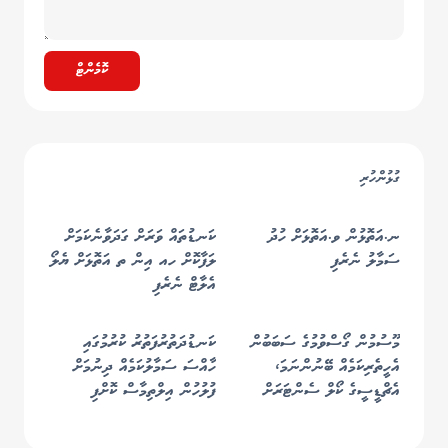
ކޮމެންޓް
ގުޅުންހުރި
ނ.އަތޮޅުން ވ.އަތޮޅަށް ހުދު
ކަނޑުތައް ވަރަށް ގަދަވާނެކަމަށް
ސަމާލު ނެރެފި
ލަފާކޮށް ހއ އިން ތ އަތޮޅަށް ޔެލޯ
އެލާޓް ނެރެފި
މޫސުމުން ގޯސްވުމުގެ ސަބަބުން
ކަނޑުދަތުރުފަތުރު ކުރުމުގައި
އެހީތެރިކަމެއް ބޭނުންނަމަ،
ހާއްސަ ސަމާލުކަމެއް ދިނުމަށް
އެޗްޑީސީގެ ކޯލް ސެންޓަރަށް
ފުލުހުން އިލްތިމާސް ކޮށްފި
ގުޅުމަށް އެދެފި