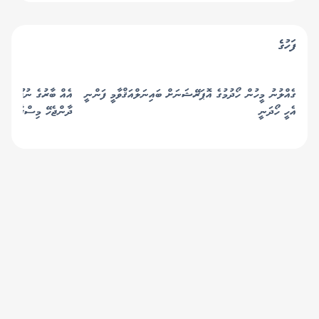
ފަހުގެ
ގެއްލުނު މީހުން ހޯދުމުގެ އޮޕަރޭޝަނަށް ބައިނަލްއަޤްވާމީ ފަންނީ
އެއް ބާރުގެ ނުފޫޒު އަނ
އެހީ ހޯދަނީ
ދާންޖެހޭ މިސްރާބަށް 