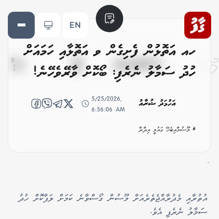
EN
ހއ އަތޮޅުން ފެށިގެން ވ އަތޮޅާއި ހަމައަށް
ހުދު ސަމާލު ނެެރެފި: ބޯކޮށް ވާރޭވެހޭނެ!
5/25/2026,
އަހުމަދު ޝުރާއު
6:56:06 AM
# މޫސުމާއިބެހޭ ގައުމީ އިދާރާ
-
އުތުރާއި މެދުރާއްޖެތެރެއަށް މޫސުން ގޯސްވާނެ ކަމަށް ލަފާކޮށް ހުދު
ސަމާލު ނެރެފި އެވެ.