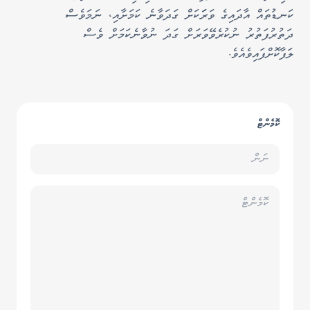
ކަނޑުތައް އާދައިގެ ވަރަަކަށް ގަދަވާނެ ކަމަށާއި، ނަމަވެސް
ދަތުރުފަތުރު ނުކުރެވޭވަރަށް ގަދަ ނުވާނެކަމަށް ވެސް
ލަފާކޮށްފައިވެއެވެ.
ކޮމެންޓް