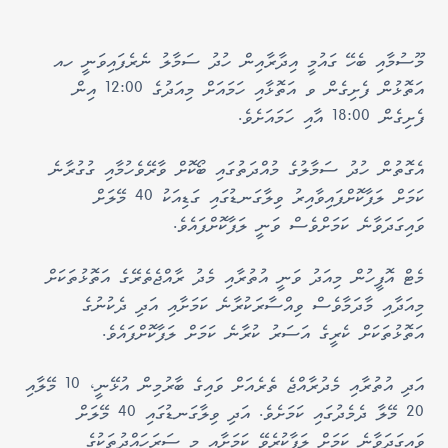
މޫސުމާއި ބެހޭ ގައުމީ އިދާރާއިން ހުދު ސަމާލު ނެރެފައިވަނީ ހއ
އަތޮޅުން ފެށިގެން ވ އަތޮޅާއި ހަމައަށް މިއަދުގެ 12:00 އިން
ފެށިގެން 18:00 އާއި ހަމައަށެވެ.
އެގޮތުން ހުދު ސަމާލުގެ މުއްދަތުގައި ބޯކޮށް ވާރޭވެހުމާއި ގުގުރާނެ
ކަމަށް ލަފާކޮށްފައިވާއިރު ވިލާގަނޑުގައި ގަޑިއަކު 40 މޭލަށް
ވައިގަދަވާނެ ކަމަށްވެސް ވަނީ ލަފާކޮށްފައެވެ.
މެޓް އޮފީހުން މިއަދު ވަނީ އުތުރާއި މެދު ރާއްޖެތެރޭގެ އަތޮޅުތަކަށް
މިއަދާއި މާދަމާވެސް ވިއްސާރަކުރާނެ ކަމަށާއި އަދި ދެކުނުގެ
އަތޮޅުތަކަށް ކެރީގެ އަސަރު ކުރާނެ ކަމަށް ލަފާކޮށްފައެވެ.
އަދި އުތުރާއި މެދުރާއްޖެ ތެރެއަށް ވައިގެ ބާރުމިން އުޅޭނީ، 10 މޭލާއި
20 މޭލާ ދެމެދުގައި ކަމަށެވެ. އަދި ވިލާގަނޑުގައި 40 މޭލަށް
ވައިގަދަވާނެ ކަމަށް ލަފާކުރެވޭ ކަމަށާއި މި ސަރަހައްދުތަކުގެ