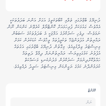
ދުނިޔޭގެ ބާޒާރުގައި ތެލާއި ކާބޯތަކެތީގެ އަގަށް އަންނަ ބަދަލުތަކަކީ
އެއްވެސް ގައުމަކަށް ފުރިހަމައަށް ކޮންޓްރޯލް ކުރެވޭނެ ކަންކަން ނޫން
ނަމަވެސް، ދިވެހި ސަރުކާރުގެ އަމާޒަކީ އެ ބަދަލުތަކުގެ ސަބަބުން
ރައްޔިތުން އުފުލަންޖެހޭ ތަކުލީފުތައް ވީހާވެސް ކުޑަކުރުން ކަމަށް
މިނިސްޓަރު ވިދާޅުވިއެވެ. މިގޮތުން ދުނިޔޭގެ ބާޒާރުގައި އަގުތައް
އުފުލުނު ކަމުގައިވިޔަސް، ރައްޔިތުންނަށް ދިމާވާ ދަތިތައް
ހައްލުކޮށްދިނުމަށް ސަރުކާރުން މެދުނުކެނޑި މަސައްކަތް
ކުރަމުންދާނެ ކަމުގެ ޔަގީންކަން މިނިސްޓަރު ސަޢީދު ދެއްވިއެވެ.
ކޮމެންޓް