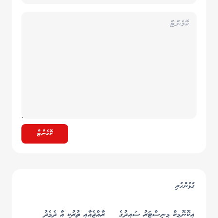
ކޮމެންޓް
ގުޅުންހުރި
އިކޮނޮމިކް މިނިސްޓަރު ސައީދުގެ
ރާއްޖެއާއި ތުރުކީ އާ ދެމެދު