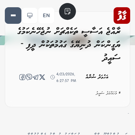
EN
ރާއްޖެ އަސާސީ ތަކެއްޗަށް ނުޖެހޭނެކަމުގެ
ޔަގީންކަން ދުނިޔޭގެ ގައުމުތަކުން ދީފި -
ސައީދު
4/23/2026,
އަހުމަދު ޝުރާއު
6:27:57 PM
# މުހައްމަދު ސައީދު
-