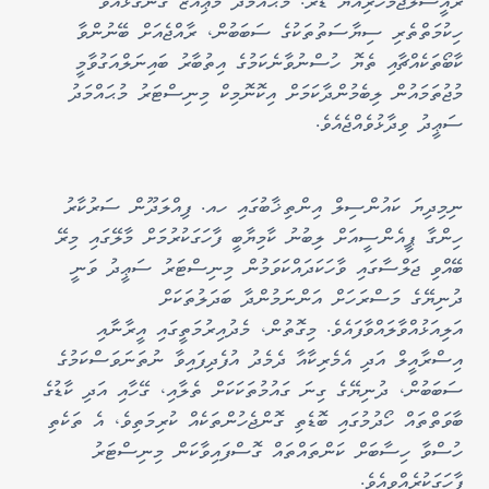
ރައީސުލްޖުމްހޫރިއްޔާ ޑރ. މުޙައްމަދު މުޢިއްޒު ގެންގުޅުއްވާ
ހިކުމަތްތެރި ސިޔާސަތުތަކުގެ ސަބަބުން، ރާއްޖެއަށް ބޭނުންވާ
ކާބޯތަކެއްޗާއި ތެޔޮ ހުސްނުވާނެކަމުގެ އިތުބާރު ބައިނަލްއަގުވާމީ
މުޖުތަމައުން ލިބެމުންދާކަމަށް އިކޮނޮމިކް މިނިސްޓަރު މުޙައްމަދު
ސަޢީދު ވިދާޅުވެއްޖެއެވެ.
ނިމިދިޔަ ކައުންސިލް އިންތިޚާބުގައި ހއ. ފިއްލަދޫން ސަރުކާރު
ހިންގާ ޕީއެންސީއަށް ލިބުނު ކާމިޔާބީ ފާހަގަކުރުމަށް މާލޭގައި މިރޭ
ބޭއްވި ޖަލްސާގައި ވާހަކަދައްކަވަމުން މިނިސްޓަރު ސަޢީދު ވަނީ
ދުނިޔޭގެ މަސްރަހަށް އަންނަމުންދާ ބަދަލުތަކަށް
އަލިއަޅުއްވާލައްވާފައެވެ. މިގޮތުން، މެދުއިރުމަތީގައި އީރާނާއި
އިސްރާއީލް އަދި އެމެރިކާއާ ދެމެދު އުފެދިފައިވާ ނުތަނަވަސްކަމުގެ
ސަބަބުން، ދުނިޔޭގެ ގިނަ ގައުމުތަކަކަށް ތެލާއި، ގޭހާއި އަދި ކާޑުގެ
ބާވަތްތައް ހޯދުމުގައި ބޮޑެތި ގޮންޖެހުންތަކެއް ކުރިމަތިވެ، އެ ތަކެތި
ހުސްވާ ހިސާބަށް ކަންތައްތައް ގޮސްފައިވާކަން މިނިސްޓަރު
ފާހަގަކުރެއްވިއެވެ.