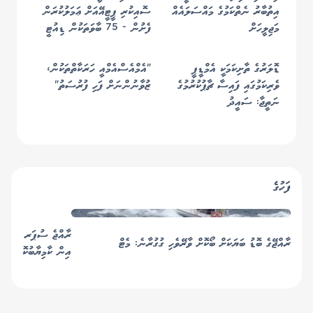
އިތުބާރު ނެތްކަމުގެ މައްސަލައެއް
ސޮއިކުރި ޕީޓީއޭއަށް ޢަމަލުކުރަން
މަޖިލީހަށް
ފެށުން - 75 ބާވަތަކުން ޑިއުޓީ
މައާފުވާނެ
ޑޮލަރުގެ ތާށިކަމަކީ އެމްޑީޕީ
"އެމްއެސްއެމްއީ ހަރަކާތްތަކުން،
ވެރިކަމުގައި ފައިސާ ޗާޕުކުރުމުގެ
ޒުވާނުންނަށް ފަހި ފުރުސަތު"
ނަތީޖާ: ސައީދު
ފަހުގެ
ރާއްޖޭގެ ބޮޑު ބަޔަކަށް ބޯކޮށް ވާރޭވެހި ގުގުރާނެ: މެޓް
އިން ކާމިޔާބުކޮށްފި