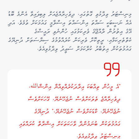
މިނިސްޓަރު ވިދާޅުވި ގޮތުގައި، ދިވެހިރާއްޖެއަށް ލިބިފައިވާ އެންމެ ބޮޑު
އެއް ނަސީބަކީ ސައްތަ އިންސައްތަ އިސްލާމީ ގައުމަކަށް ވުމެވެ. އަދި
އޭގެ އިތުރުން ރާއްޖޭގެ ވެރިކަމުގައި ހުންނެވި ރައީސްގެ
ކެތްތެރިކަމާއި، ރީތިކޮށް ވެރިކަން ކުރެއްވުމުގެ ސިޔާސަތަށް ދުނިޔޭގެ
ގައުމުތަކުން އިތުބާރު ކުރާކަމަށް ސަޢީދު ވިދާޅުވިއެވެ.
"އެ މީހުން ތިއްބަކަ އިރާދަކުރެއްވިއްޔާ އިންޝާالله،
ދިވެހިރާއްޖެ ތެލަކަށްވެސް ނުޖެހޭނެޔޭ، ގޭހަކަށްވެސް
ނުޖެހޭނެޔޭ، ކާޑަކަށްވެސް ނުޖެހޭނެޔޭ،" ދުނިޔޭގެ
ގައުމުތަކުން ބުނަމުންދާ ވާހަކަތަކަށް އިޝާރާތް ކުރައްވައި
މިނިސްޓަރު ވިދާޅުވިއެވެ.