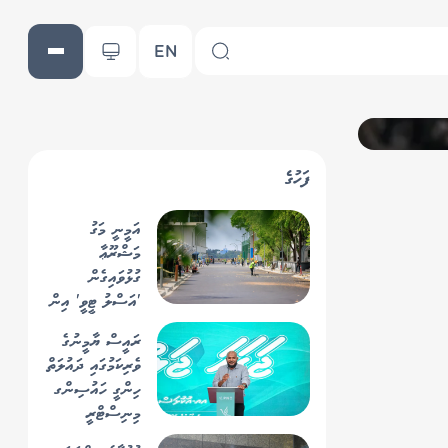
EN
ފަހުގެ
އަމީނީ މަގު
މަޝްރޫޢާ
ގުޅުވައިގެން
'އަސްލު ޓީވީ' އިން
ފެތުރި ޚަބަރު
ރައީސް ޔާމީނުގެ
އެމްޓީސީސީން
ވެރިކަމުގައި ދައުލަތް
ދޮގުކޮށްފި
ހިންގީ ހައުސިންގ
މިނިސްޓްރީ
ތެރެއިން: މެންބަރު