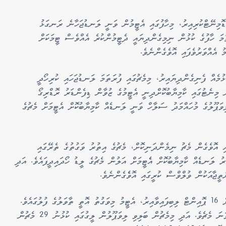
 ޑޮމިނޭޓްކުރިއިރު، މިހާފުގައި އެޓީމުން ވަނީ ލަނޑުޖަހާނެ ރަނގަޅު
ަ ހާފުގެ ކުޅުން ނިމިގެންދިޔައީ ދެޓީމުންކުރެ އެއްވެސް ޓީމަކަށް
ުމެއް ފެނިގެންދިޔައިރު، މިމެޗުގައި ފުރަތަމަ ލަނޑުޖަހައި ކުރިހޯދީ
 އިންނެވެ. މިލަނޑު ދެވަނަ ހާފުގެ 78 ވަނަ މިނެޓުގައި ކާމިޔާބުކޮށްދިނީ އެޓީމުގެ ޒުވާން ޑިފެންޑަރު ރޮޑްރިގޯ
ޕޫލުގެ މުހައްމަދު ސަލާހް ވަނީ ލަނޑެއް ކާމިޔާބުކޮށް އެޓީމަށް މެޗުގެ
ްވަރުވެފައި އޮވެގެން މެޗު ނިމެންދަނިކޮށް، މެޗުގެ އިތުރު ވަގުތުގެ ތެރޭގައި
ު ލަނޑެއް ކާމިޔާބުކޮށް އެެޓީމަށް އަލުން މެޗުގެ ލީޑު ހޯދައިދީފައެވެ. އަދި
މިނަތީޖާއެކު ލީގުގައި ކުޅުނު 30 މެޗުން ވުލްވްސްއަށް 16 ޕޮއިންޓް ލިބިފައިވާއިރު، އެޓީމު މިވަގުތު އޮތީ ތާވަލުގެ ފުލުގައެވެ.
އަދި މިއީ އެޓީމު މި ސީޒަނުގައި އެޓީމު މޮޅުވި ތިންވަނަ މެޗެވެ. އަދި މިމެޗުން ބަލިވި ލިވަޕޫލުން ލީގުގައި ކުޅުނު 29 މެޗުން