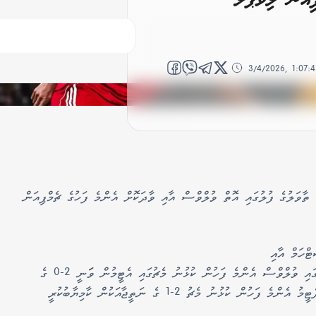
3/4/2026, 1:07:
ާވަލުގެ ފުލުގައި އޮތް ވުލްވްސް އާއި ވާދަކޮށް އެންމެ ފަހުގެ ޗެމްޕިއަން
ޓްހަމް އާއި
ވާދަކޮށް 5-2 ގެ ނަތީޖާއަކުން މޮޅުވެފައިވާއިރު، ލީގުގައި ވުލްވްސް އެންމެ ފަހުން ކުޅުނު މެޗުގައި އެޓީމުން ވަަނީ 2-0 ގެ
ނަތީޖާއަކުން އެސްޓަން ވިލާ ބަލިކޮށްފައެވެ. އަދި މިދެޓީމު އެންމެ ފަހުން ކުޅުނު މެޗު 2-1 ގެ ނަތީޖާއަކުން ކާމިޔާބުކުރީ