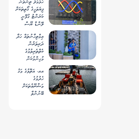
ހުޅުމާލެ ތިންވަނަ
ޝުޖާއު
ފިޔަވަހީގެ ގޯތިތަކަށް
ކަރަންޓު ގުޅޭނީ
ލޭންޑް ޔޫސް
ޕްލޭން ނިމުމުން
އިމްތިހާނުތައް ހަދާ
ކަމަށް ސްޓެލްކޯއިން
ދަރިވަރުން
ހާމަކޮށްފި
ކެތްތެރިވުމުގެ
މުހިންމުކަން
އއ. އަތޮޅުގެ މަގު
ހެދުމުގެ
މަޝްރޫޢުތަކަށް
ބޭނުންވާ
މެޝިނަރީތައް
އާރުޑީސީން
ފޮނުވަން ފަށައިފި