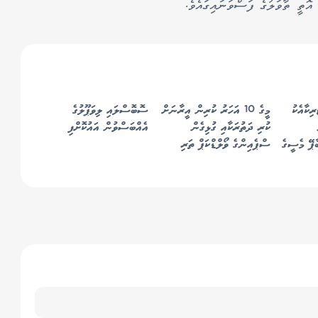
ރިކާއެކު
މީގެ 10 އަހަރު ކުރިން އީރާނަށް
ސޮބޮސްލައި ލިވަޕޫލުގެ
ކުރި ދަތުރަކާއި ގުޅިގެން
އެއްބަސްވުން އައުކޮށްފި
ާޕޭ މެސީގެ
ސްޕެއިންގެ ވޯލްޑްކަޕް ތަރި
ކަޕްޑެވިލާއަށް އެމެރިކާއަށް
އެތެރެވުމަށް "އީއެސްޓީއޭ"
ނުލިބުނު