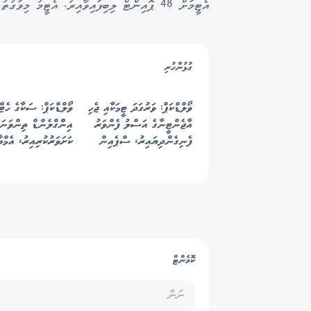
އެޓީމަށް 48 ޕޮއިންޓް ލިބިފައިވާއިރު. އެޓީމު މިވަގުތު އޮތީ ތާވަލުގެ ފަސްވަނައިގައެވެ.
ގުޅުންހުރި
ވޯލްޑްކަޕް: ވަރުގަދަ ޓީމަކާއި ޖެހި
ވޯލްޑްކަޕް: ސަކާގެ ހެޓް
އާޖެންޓީނާގެ އަސްލު ފެންވަރު
އިންްގްލެންޑް ތިންވަނަ
ފެނިގެންދިޔައިރު، ސްޕެއިން
ކަށަވަރުކުރިއިރު، އެމްބ
އެނބުރި ފުޓްބޯޅައިގެ ރަސްކަމަށް
ރެކޯޑް މުގުރާލައިފި
ކޮމެންޓް