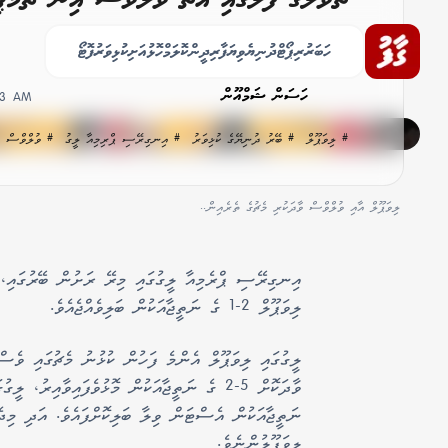
ބަލިކޮށްފި
ހަބަރު
ރިޕޯޓް
ދުނިޔެ
ވިޔަފާރި
ދީން
ކޮލަމް
ހޮޅުއަށި
ކުޅިވަރު
ފޮޓޯ
ހަސަން ޝަމްއޫން
43 AM
# ލިވަޕޫލް
# ބޭރު ދުނިޔޭގެ ކުޅިވަރު
# އިނގިރޭސި ޕްރިމިއާ ލީގު
# ވުލްވްސް
ލިވަޕޫލް އާއި ވުލްވްސް ވާދަކުރި މެޗުގެ ތެރެއިން..
އިނގިރޭސި ޕްރެމިއާ ލީގުގައި މިރޭ ރަށުން ބޭރުގައި، ތ
ލިވަޕޫލް 2-1 ގެ ނަތީޖާއަކުން ބަލިވެއްޖެއެވެ.
ލީގުގައި ލިވަޕޫލް އެންމެ ފަހުން ކުޅުނު މެޗުގައި ވެސް
ލިވަޕޫލުންނެވެ.