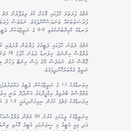
މެޗުގެ ފުރަތަމަ ހާފުގައި މޮޅަށް ކުޅެ ލިވަޕޫލުން މެޗު
ފުރުސަތުތަކެއް ތަނަވަސްކޮށްފައެވެ. ނަމަވެސް ފުރަތަމ
ލަނޑެއް ކާމިޔާބުނުކުރެވި 0-0 ގެ ނަތީޖާއަކުން ދެޓީމު އެއްވަރުވެފައި އޮވެގެންނެވެ.
މެޗުގެ ދެވަނަ ހާފުގައި ދެޓީމުގެ ފަރާތުން ވާދަވެރި ކުޅ
ވުލްވްސް
ގޮމޭސް އެވެ. ނަމަވެސް އޭގެ ފަސް މިނެޓް ފަހުން ލިވަ
ނަތީޖާ އެއްވަރުކޮށްދީފައެވެ.
މިލަނޑާއެކު 1-1 ގެ ނަތީޖާއަކުން ދެޓީމު އެއ
ވުލްވްސްގެ ބްރެޒިލް މިޑްފީލްޑަރު އަންދްރޭ ވަނީ އިތުރ
މިލަނޑާއެކު މެޗުގެ ކުޅުން ނިމިގެންދިޔައީ 2-1 ގެ ނަތީޖާއަކުން ވުލްވްސް ކުރީގައި އޮވެެގެންނެވެ.