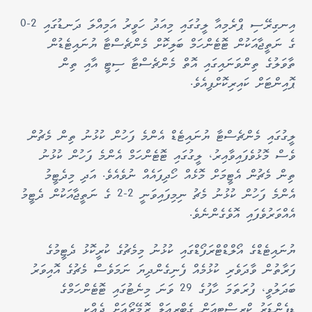
އިނގިރޭސި ޕްރެމިއާ ލީގުގައި މިއަދު ހަވީރު އަމިއްލަ ދަނޑުގައި 2-0
ގެ ނަތީޖާއަކުން ޓޮޓެންހަމް ބަލިކޮށް މެންޗެސްޓާ ޔުނައިޓެޑުން
ތާވަލުގެ ތިންވަނައިގައި އޮތް މެންޗެސްޓާ ސިޓީ އާއި ތިން
ޕޮއިންޓަށް ކައިރިކޮށްފިއެވެ.
ލީގުގައި މެންޗެސްޓާ ޔުނައިޓެޑް އެންމެ ފަހުން ކުޅުނު ތިން މެޗުން
ވެސް މޮޅުވެފައިވާއިރު، ލީގުގައި ޓޮޓެންހަމް އެންމެ ފަހުން ކުޅުނު
ތިން މެޗުން އެޓީމަށް މޮޅެއް ހޯދިފައެއް ނުވެއެވެ. އަދި މިދެޓީމު
އެންމެ ފަހުން ކުޅުނު މެޗު ނިމިފައިވަނީ 2-2 ގެ ނަތީޖާއަކުން ދެޓީމު
އެއްވަރުވެފައި އޮވެގެންނެވެ.
ޔުނައިޓެޑްގެ އޯލްޑްޓްރަފޯޑްގައި ކުޅުނު މިމެޗުގެ ކުރީކޮޅު ދެޓީމުގެ
ފަރާތުން ވާދަވެރި ކުޅުމެއް ފެނިގެންދިޔަ ނަމަވެސް މެޗުގެ އޮއިވަރު
ބަދަލުވީ، ފުރަތަމަ ހާފުގެ 29 ވަނަ މިނެޓުގައި ޓޮޓެންހަމްގެ
ޑިފެންޑަރު ކްރިސްޓިއަން ގެބްރިއަލް ރޮމޭރޯއަށް ދެއްކި