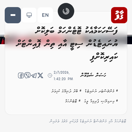
EN
ފަސޭހަކަމާއެކު ޓޮޓެންހަމް ބަލިކޮށް
ޔުނައިޓެޑުން ސިޓީ އާއި ތިން ޕޮއިންޓަށް
ކައިރިކޮށްފި
2/7/2026,
ހަސަން ޝަމްއޫން
1:42:20 PM
# މެންޗެސްޓަރ ޔުނައިޓެޑް
# ބޭރު ދުނިޔޭގެ ކުޅިވަރު
# އިނގިރޭސި ޕްރިމިއާ ލީގު
# ޓޮޓެންހަމް
ޓޮޓެންހަމް އާއި މެންޗެސްޓާ ޔުނައިޓެޑް ވާދަކުރި މެޗުގެ ތެރެއިން