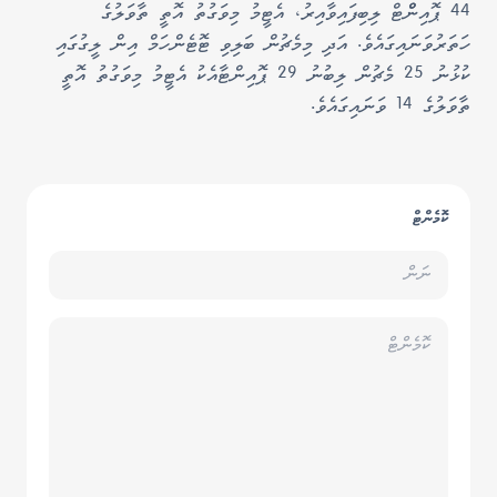
44 ޕޮއިންްޓް ލިބިފައިވާއިރު، އެޓީމު މިވަގުތު އޮތީ ތާވަލުގެ
ހަތަރުވަނައިގައެވެ. އަދި މިމެޗުން ބަލިވި ޓޮޓެންހަމް އިން ލީގުގައި
ކުޅުނު 25 މެޗުން ލިބުނު 29 ޕޮއިންޓާއެކު އެޓީމު މިވަގުތު އޮތީ
ތާވަލުގެ 14 ވަނައިގައެވެ.
ކޮމެންޓް