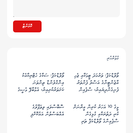
ކޮމެންޓް
ގުޅުންހުރި
ވޯލްޑްކަޕް: ވަރުގަދަ ޓީމަކާއި ޖެހި
ވޯލްޑްކަޕް: ސަކާގެ ހެޓްރިކާއެކު
އާޖެންޓީނާގެ އަސްލު ފެންވަރު
އިންްގްލެންޑް ތިންވަނަ
ފެނިގެންދިޔައިރު، ސްޕެއިން
ކަށަވަރުކުރިއިރު، އެމްބާޕޭ މެސީގެ
އެނބުރި ފުޓްބޯޅައިގެ ރަސްކަމަށް
ރެކޯޑް މުގުރާލައިފި
މީގެ 10 އަހަރު ކުރިން އީރާނަށް
ސޮބޮސްލައި ލިވަޕޫލުގެ
ކުރި ދަތުރަކާއި ގުޅިގެން
އެއްބަސްވުން އައުކޮށްފި
ސްޕެއިންގެ ވޯލްޑްކަޕް ތަރި
ކަޕްޑެވިލާއަށް އެމެރިކާއަށް