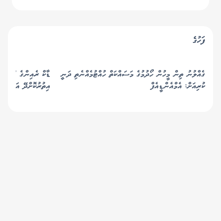
އެތެރެވުމަށް "އީއެސްޓީއޭ"
ނުލިބުނު
ފަހުގެ
ގެއްލުނު ތިން މީހުން ހޯދުމުގެ މަސައްކަތް ހުއްޓުމެއްނެތި ދަނީ
ޑާކް ރެއިންގެ 'ޖަންނަތ
ކުރިއަށް: އެމްއެންޑީއެފް
އިތުރުކޮށްދޭ އަސަރުގަދ