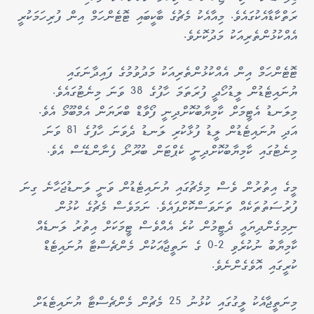
ރަތްކާޑާއެކުގައެވެ. މިއާއެކު މެޗުގެ ބާކީބައި ޓޮޓެންހަމް އިން ފުރިހަމަކުރީ
އެއްކުޅުންތެރިއަކު މަދުކޮށެވެ.
ޓޮޓެންހަމް އިން އެއްކުޅުންތެރިއަކު މަދުވުމުގެ ފައިދާނަގައި
ޔުނައިޓެޑުން ލީޑުހޯދީ ފުރަތަމަ ހާފުގެ 38 ވަނަ މިނެޓުގައެވެ.
މިލަނޑު އެޓީމަށް ކާމިޔާބުކޮށްދިނީ ފޯވާޑް ބްރަޔަން އެމްބޫމޯ އެވެ.
އަދި ޔުނައިޓެޑުން ލީޑު ފުޅާކުރި ލަނޑު ދެވަނަ ހާފުގެ 81 ވަނަ
މިނެޓުގައި ކާމިޔާބުކޮށްދިނީ ކެޕްޓަން ބުރޫނޯ ފެނާންޑޭސް އެވެ.
މީގެ އިތުރުން ވެސް މިމެޗުގައި ޔުނައިޓެޑުން ވަނީ ލަނޑުޖަހާނެ ގިނަ
ފުރުސަތުތަކެއް ތަނަވަސްކޮށްފައެވެ. ނަމަވެސް މެޗުގެ ކުޅުން
ނިމިގެންދިޔައީ ދެޓީމުން ކުރެ އެއްވެސް ޓީމަކަށް އިތުރު ލަނޑެއް
ކާމިޔާބު ނުކުރެވި 2-0 ގެ ނަތީޖާއަކުން މެންޗެސްޓާ ޔުނައިޓެޑް
ކުރީގައި އޮވެގެންނެވެ.
މިނަތީޖާއެކު ލީގުގައި ކުޅުނު 25 މެޗުން މެންޗެސްޓާ ޔުނައިޓެޑަށް