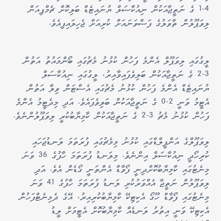
4-1 ގެ ނަތީޖާއަކުން ނިއުކާސަލް ޔުނައިޓެޑް ބަލިކޮށް ޗެމްޕިއަން
ލިވަޕޫލުން ތާވަލުގެ ފަސްވަނައަށް ކުރިއަށް ޖެހިލައިފިއެވެ.
ލީގުގައި ލިވަޕޫލް އެންމެ ފަހުން ކުޅުނު މެޗުގައި ބޯންމައުތު އަތުން
3-2 ގެ ނަތީޖާއަކުން ބަލިވެފައިވާއިރު، ލީގުގައި ނިއުކާސަލް
ޔުނައިޓެޑް އެންމެ ފަހުން ކުޅުނު މެޗުގައި އެސްޓަން ވިލާ އަތުން
އެޓީމު ވަނީ 2-0 ގެ ނަތީޖާއަކުން ބަލިވެފައެވެ. އަދި މިދެޓީމު އެންމެ
ފަހުން ކުޅުނު މެޗު 3-2 ގެ ނަތީޖާއަކުން ކާމިޔާބުކުރީ ލިވަޕޫލުންނެވެ.
ލިވަޕޫލްގެ އަންފީލްޑްގައި ކުޅުނު މިމެޗުގައި ފުރަތަމަ ލަނޑުޖަހައި
ކުރިހޯދީ ނިއުކާސަލް އިންނެވެ. މިލަނޑު ފުރަތަމަ ހާފުގެ 36 ވަނަ
މިނެޓުގައި ކާމިޔާބުކޮށްދިނީ ފޯވާޑް އެންތަނީ ގޯޑެން އެވެ. އަދި
ލިވަޕޫލުން ނަތީޖާ އެއްވަރުކުރި ލަނޑު ފުރަތަމަ ހާފުގެ 41 ވަނަ
މިނެޓުގައި ފޯވާޑް ހޫގޯ އެކިޓިކޭ ކާމިޔާބުކުރިއިރު، އޭގެ ދެމިނެޓްފަހުން
އެކިޓިކޭ ވަނީ އިތުރު ލަނޑެއް ކާމިޔާބުކޮށް އެޓީމަށް ލީޑު