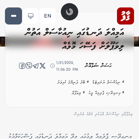
EN
އަމިއްލަ ދަނޑުގައި ނިއުކާސަލް އަތުން
ލިވަޕޫލަށް ފަސޭހަ މޮޅެއް
1/31/2026,
ހަސަން ޝަމްއޫން
11:06:20 PM
# ނިއުކާސަލް ޔުނައިޓެޑް
# ބޭރު ދުނިޔޭގެ ކުޅިވަރު
# އިނގިރޭސި ޕްރިމިއާ ލީގު
# ލިވަޕޫލް
ލިވަޕޫލާއި ނިއުކާސަލް ވާދަކުރި މެޗުގެ ތެރެއިން
އިނގިރޭސި ޕްރެމިއާ ލީގުގައި މިރޭ އަމިއްލަ ދަނޑުގައި ފަސޭހަކަމާއެކު