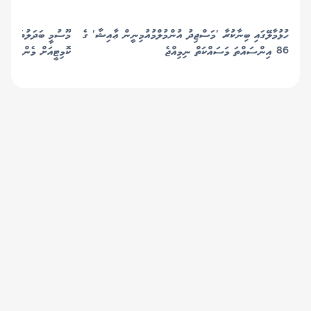
ހުޅުމާލޭގައި ބިނާކުރާ 'މަސްޖިދު އުންމުލްމުއުމިނީން ޢާއިޝާ' ގެ
މޫސުމީ ބަދަލުތަކާ ބެހ
86 އިންސައްތަ މަސައްކަތް ނިމިއްޖެ
ކޮމިޓީއަށް މެންބަރުން
© 2019 Gaafu Media Group Pvt Ltd. All
Rights Reserved