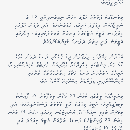
ހޯދައިދީފައެވެ.
މިލަނޑާއެކު ފުރަތަމަ ހާފުގެ ކުޅުން ނިމިގެންދިޔައީ 2-1 ގެ
ނަތީޖާއަކުން ލިވަޕޫލް ކުރީގައި އޮވެގެންނެވެ. އަދި ދެވަނަ ހާފުގައި
ލިވަޕޫލުން އެޓީމު އެޓޭކުތައް އިތުރަށް ވަރުގަދަކުރިއިރު، މިހާފުގައި
އެޓީމުން ވަނީ އިތުރު ދެލަނޑު ކާމިޔާބުކޮށްފައެވެ.
އެގޮތުން މިމެޗުގައި ލިވަޕޫލުން ލީޑު ފުޅާކުރި ލަނޑު ދެވަނަ ހާފުގެ
67 ވަނަ މިނެޓުގައި މިޑްފިލްޑަރު ފްލޮރިއަން ވްރިޓްޒް ކާމިޔާބުކުރިއިރު،
އެޓީމުގެ ހަތަރުވަނަ ލަނޑު މެޗުގެ އިތުރުވަގުތުގެ ތެރޭގައި
ކާމިޔާބުކޮށްދިނީ ޑިފެންޑަރު އިބްރާހިމާ ކޮނާޓޭ އެވެ.
މިނަތީޖާއެކު ލީގުގައި ކުޅުނު 24 މެޗުން ލިވަޕޫލަށް 39 ޕޮއިންޓް
ލިބިފައިވާއިރު، އެޓީމު މިވަގުތު އޮތީ ތާވަލުގެ ފަސްވަނައިގައެވެ. އަދި
މިމެޗުން ބަލިވި ނިއުކާސަލް ޔުނައިޓެޑުން ލީގުގައި ކުޅުނު 24 މެޗުން
ލިބުނު 33 ޕޮއިންޓާއެކު ލަނޑުގެ ތަފާތުން އެޓީމު މިވަގުތު އޮތީ
ތާވަލުގެ 10 ވަނައިގައެވެ.