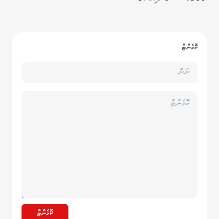
ކޮމެންޓް
ކޮމެންޓް