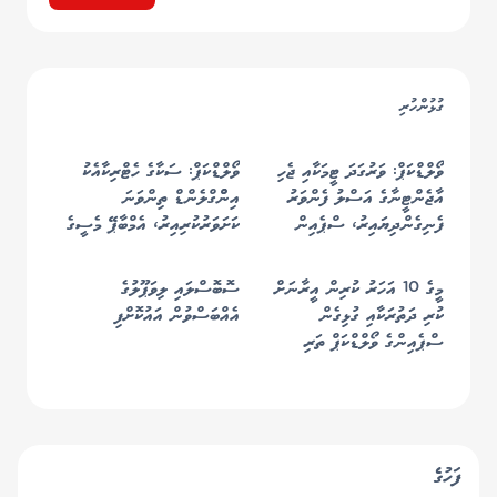
ގުޅުންހުރި
ވޯލްޑްކަޕް: ވަރުގަދަ ޓީމަކާއި ޖެހި
ވޯލްޑްކަޕް: ސަކާގެ ހެޓްރިކާއެކު
އާޖެންޓީނާގެ އަސްލު ފެންވަރު
އިންްގްލެންޑް ތިންވަނަ
ފެނިގެންދިޔައިރު، ސްޕެއިން
ކަށަވަރުކުރިއިރު، އެމްބާޕޭ މެސީގެ
އެނބުރި ފުޓްބޯޅައިގެ ރަސްކަމަށް
ރެކޯޑް މުގުރާލައިފި
މީގެ 10 އަހަރު ކުރިން އީރާނަށް
ސޮބޮސްލައި ލިވަޕޫލުގެ
ކުރި ދަތުރަކާއި ގުޅިގެން
އެއްބަސްވުން އައުކޮށްފި
ސްޕެއިންގެ ވޯލްޑްކަޕް ތަރި
ކަޕްޑެވިލާއަށް އެމެރިކާއަށް
އެތެރެވުމަށް "އީއެސްޓީއޭ"
ނުލިބުނު
ފަހުގެ