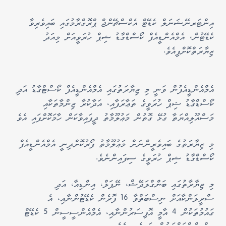
އިންޓަރނޭޝަނަލް ކެޑޭޓް އެކްސްޗޭންޖް ޕްރޮގްރާމުގައި ބައިވެރިވާ
ކެޑޭޓުން، އެމްއެންޑީއެފް ކޯސްޑްގާޑު ޝިޕް ހުރަވީއަށް މިއަދު
ޒިޔާރަތްކޮށްފިއެވެ.
އެމްއެންޑީއެފުން ވަނީ މި ޒިޔާރަތުގައި އެމްއެންޑީއެފް ކޯސްޓްގާޑު އަދި
ކޯސްޑްގާޑު ޝިޕް ހުރަވީގެ ތަޢާރަފާއި، އަދާކުރާ ޒިންމާތަކާއި
މަސްއޫލިއްޔަތާ ގުޅޭ ގޮތުން މަޢުލޫމާތު ދީފައިވާކަން ހާމަކޮށްފައި އެވެ
މި ޒިޔާރަތުގެ ބައިވެރީންނަށް މަޢުލޫމާތު ފޯރުކޮށްދިނީ އެމްއެންޑީއެފް
ކޯސްޑްގާޑު ޝިޕް ހުރަވީގެ ސިފައިންނެވެ.
މި ޒިޔާރާތުގައި ބަންގްލަދޭޝް، ނޭޕަލް، އިންޑިއާ، އަދި
ސްރީލަންކާއަށް ނިސްބަތްވާ 16 ފޮރެން ކެޑޭޓުންނާއި، އެ
ގައުމުތަކުން 4 އާމީ އޮފިސަރުންނާއި، އެމްއެންސީސީން 5 ކެޑޭޓް