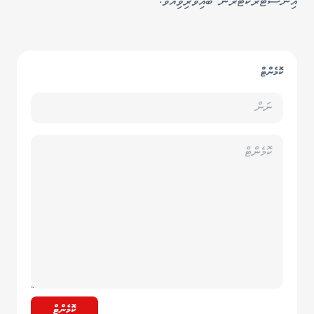
އިންސްޓްރަކްޓަރުން ބައިވެރިވިއެވެ.
ކޮމެންޓް
ކޮމެންޓް