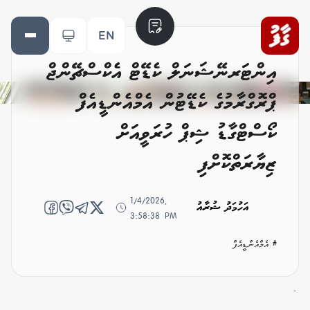
EN
އިންޓަރނޭޝަނަލް ކެޑޭޓް އެކްސްޗޭންޖް
ޕްރޮގްރާމުގެ ކެޑޭޓުން އެމްއެންޑީއެފް
ކޯސްޓްގާޑު ޝިޕް ހުރަވީއަށް
ޒިޔާރަތްކޮށްފި
1/4/2026,
އަހުމަދު ޝުރާއު
3:58:38 PM
# އެމްއެންޑީއެފް
-