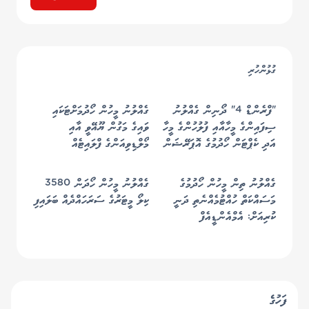
ގުޅުންހުރި
"ފްރެންޑް 4" ދޯނިން ގެއްލުނު
ގެއްލުނު މީހުން ހޯދުމަށްޓަކައި
ސިފައިންގެ މީހާއާއި ފުލުހުންގެ މީހާ
ވައިގެ މަގުން ޔޫއޭވީ އާއި
އަދި ކެޕްޓަން ހޯދުމުގެ އޮޕަރޭޝަން
މޯލްޑިވިއަންގެ ފްލައިޓެއް
ހުއްޓުމެއްނެތި ކުރިއަށް!
ބޭނުންކުރަން ފަށައިފި
ގެއްލުނު ތިން މީހުން ހޯދުމުގެ
ގެއްލުނު މީހުން ހޯދަން 3580
މަސައްކަތް ހުއްޓުމެއްނެތި ދަނީ
ކިލޯ މީޓަރުގެ ސަރަހައްދެއް ބަލައިފި
ކުރިއަށް: އެމްއެންޑީއެފް
ފަހުގެ