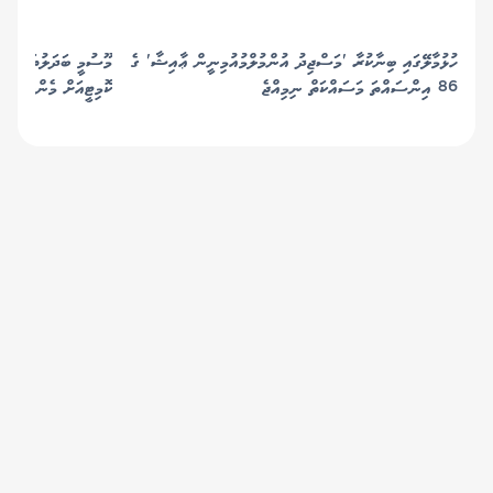
ހުޅުމާލޭގައި ބިނާކުރާ 'މަސްޖިދު އުންމުލްމުއުމިނީން ޢާއިޝާ' ގެ
މޫސުމީ ބަދަލުތަކާ ބެހ
86 އިންސައްތަ މަސައްކަތް ނިމިއްޖެ
ކޮމިޓީއަށް މެންބަރުން
© 2019 Gaafu Media Group Pvt Ltd. All
Rights Reserved