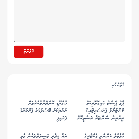
ކޮމެންޓް
ގުޅުންހުރި
ޕާމް ޕެސްޓް ބައިއޮލޮޖިކަލް
ހުދުކޫޑި ކޮންޓްރޯލުކުރުމަށް
ކޮންޓްރޯލް ޕެރަސައިޓޮއިޑް
ރުއްތަކަށް ބޭސްލުމުގެ ޕްރޮގުރާމް
ރީއާރިން ސެންޓަރު ރަސްމީކޮށް
ފަށައިފި
ހުޅުވައިފި
ހުޅުމާލެ ކަންނެލި ފެކްޓްރީގެ
އައު އީޖާދީ ވަސީލަތްތަކުން މުޅި