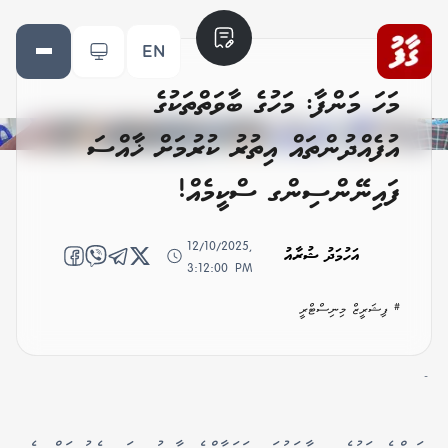
EN
މަހަ މަންފާ: މަހުގެ ބާވަތްތަކުގެ
އުފެއްދުންތައް އިތުރު ކުރުމަށް ޚާއްސަ
ފައިނޭންސިންގ ސްކީމެއް!
12/10/2025,
އަހުމަދު ޝުރާއު
3:12:00 PM
# ފިޝަރީޒް މިނިސްޓްރީ
-