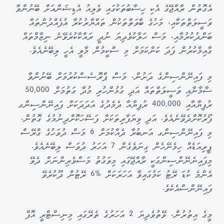
އެގޮތުން ރާއްޖޭގެ އެކި ހިސާބުތަކުގައި ވެލިއު އެޑިޝަންއަށް ބޭނުންވާ
ވަސީލަތްތަކާއި، މަހުގެ ބާވަތްތަކުން ތައްޔާރުކުރާ އުފެއްދުންތައް
ބަންދުކުރުމާއި، މަސް ހަލާކުވެދިޔަ ނުދީ ރައްކާކުރެވޭނެ ނިޒާމްތައް
ގާއިމްކުރުން ފަދަ ކަންކަމަށް މި ސްކީމުން މާލީ އެހީ ލިބޭނެއެވެ.
މި ފައިނޭންސިންގެ ދަށުން، މަސް ޕްރޮސެސްކުރުމަށް ބޭނުންވާ
ސާމާނާއި ވަސީލަތްތައް އަދި ގުޅުންހުރި މުދާ ގަތުމަށް 50,000
ރުފިޔާއާއި 400,000 ރުފިޔާއާ ދެމެދުގެ އަދަދަކަށް ފައިނޭންސިންގ
ފޯރުކޮށްދެވޭނެއެވެ. އަދި ވިޔަފާރިތަކަށް ފަސޭހަކޮށްދިނުމުގެ ގޮތުން،
މި ފައިނޭންސިންގ އަނބުރާ ދެއްކުމަށް 6 މަސް ދުވަހުގެ ގްރޭސް
ޕީރިއަޑެއް ހިމެނޭހެން ގިނަވެގެން 7 އަހަރު ދުވަސް ލިބޭނެއެވެ.
މިފައިނެނޭންސިންގަކީ ރާއްޖޭގައި މިވަގުތު މަސްވެރިންނަށް ދެވޭ
އެންމެ ކުޑަ ރޭޓު ކަމުގައިވާ އަހަރަކަށް %6 ރޭޓުން ދޫކުރެވޭ
ފައިނޭންސްއެކެވެ.
މީގެ އިތުރުން، ވޭތުވެދިޔަ 2 އަހަރުގެ ތެރޭގައި މިނިސްޓްރީ އޮފް