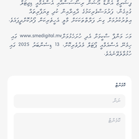
ފިޝަރީޒް އެންޑް އޯޝަން ރިސޯސަސްއާއި އެސްއެމްއީ ޑިޖިޓަލް
ގުޅިގެން، ފަރުމަސްވެރިކަމުގެ ދާއިރާއިން ކުދި ވިޔަފާރިތައް
އިތުރުކުރުމަށް ގިނަ ފަރާތްތަކަކަށް މާލީ އެހީތެރިކަން ފޯރުކޮށްދީފައެވެ.
މަހަ މަންފާ ސްކީމަށް އެދި ހުށަހެޅުމަށްwww.smedigital.mv ގައި
ހިމެނޭ އެސްއެމްއީ ޕޯޓަލް މެދުވެރިކޮށް، 13 ޑިސެންބަރު 2025 ގައި
ހުޅުވާލެވޭނެއެވެ.
ކޮމެންޓް