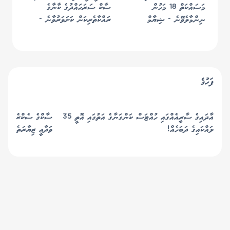
މަސައްކަތް 18 މަހުން
ސާކް ސަރަޙައްދުގެ ކާނާގެ
ނިންމާލެވޭނެ - ޝިޔާމް
ރައްކާތެރިކަން ކަށަވަރުވާނެ -
މުއްޠަލިބް
ފަހުގެ
އާދައިގެ ސާރީއެއްގައި ހުއްޓަސް ކަންގަނާގެ އަތުގައި އޮތީ 35
ސާކްގެ ސެކްރެޓަރީ ޖެނ
ލައްކައިގެ ދަބަހެއް!
ވަދާޢީ ޒިޔާރަތެއް ކުރައ