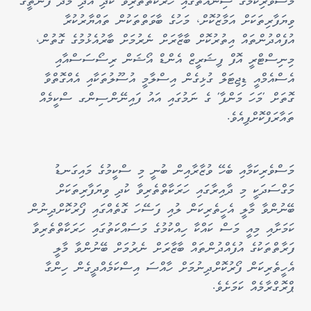
މަސްވެރިކަމުގެ ސިނާއަތުގައި ހަރަކާތްތެރިވާ ކުދި އަދި މެދު ފަންތީގެ
ވިޔަފާރިތަކަށް އަމާޒުކޮށް، މަހުގެ ބާވަތްތަކުން ތައްޔާރުކުރާ
އުފެއްދުންތައް އިތުރުކޮށް ބާޒާރަށް ނެރުމަށް ބާރުއެޅުމުގެ ގޮތުން،
މިނިސްޓްރީ އޮފް ފިޝަރީޒް އެންޑް އޯޝަން ރިސޯސަސްއާއި
އެސްއެމްއީ ޑިޖިޓަލް ގުޅިގެން އިސްލާމީ އުސޫލުތަކާއި އެއްގޮތްވާ
ގޮތަށް 'މަހަ މަންފާ' ގެ ނަމުގައި އައު ފައިނޭންސިންގ ސްކީމެއް
ތައާރަފްކޮށްފިއެވެ.
މަސްވެރިކަމާއި ބެހޭ ވުޒާރާއިން ބުނީ މި ސްކީމުގެ މައިގަނޑު
މަގްސަދަކީ މި ދާއިރާގައި ހަރަކާތްތެރިވާ ކުދި ވިޔަފާރިތަކަށް
ބޭނުންވާ މާލީ އެހީތެރިކަން ލުއި ފަސޭހަ ގޮތެއްގައި ފޯރުކޮށްދިނުން
ކަމަށާއި މިއީ މަސް ކައްކާ ހިއްކުމުގެ މަސައްކަތުގައި ހަރަކާތްތެރިވާ
ފަރާތްތަކުގެ އުފެއްދުންތައް ބާޒާރަށް ނެރުމަށް ބޭނުންވާ މާލީ
އެހީތެރިކަން ފޯރުކޮށްދިނުމަށް ހާއްސަ އިސްކަމެއްދީގެން ހިންގާ
ޕްރޮގްރާމެއް ކަމަށެވެ.