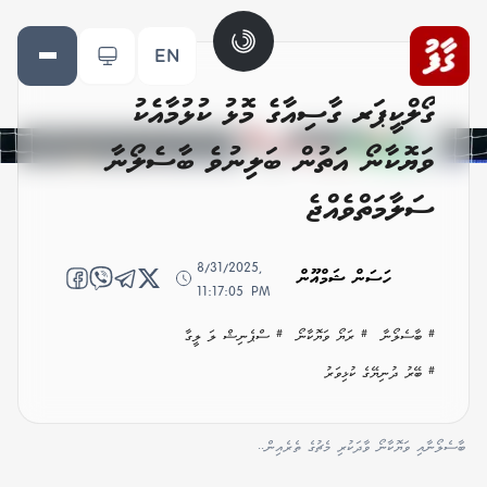
EN
ގޯލްކީޕަރ ގާސިއާގެ މޮޅު ކުޅުމާއެކު
ވަޔޮކާނޯ އަތުން ބަލިނުވެ ބާސެލޯނާ
ސަލާމަތްވެއްޖެ
8/31/2025,
ހަސަން ޝަމްއޫން
11:17:05 PM
# ބާސެލޯނާ
# ރަޔޯ ވަޔޮކާނޯ
# ސްޕެނިޝް ލަ ލީގާ
# ބޭރު ދުނިޔޭގެ ކުޅިވަރު
ބާސެލޯނާއި ވަޔޮކާނޯ ވާދަކުރި މެޗުގެ ތެރެއިން..