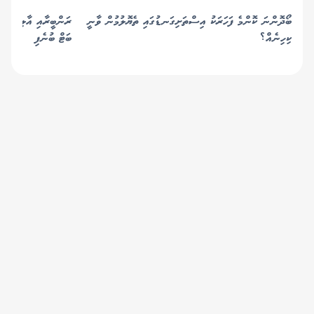
ބޯދޮންނަ ކޮންމެ ފަހަރަކު އިސްތަށިގަނޑުގައި ތެޔޮލުމުން ވާނީ
ރަންބީރާއި އާލިއާއަށްވ
ކިހިނެއް؟
ބަޓް ބުނެފި
© 2019 Gaafu Media Group Pvt Ltd. All
Rights Reserved