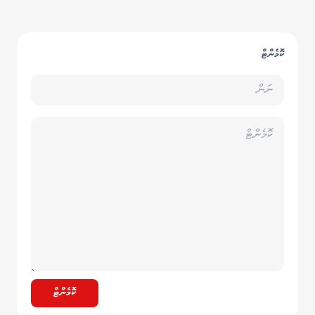
ކޮމެންޓް
ކޮމެންޓް