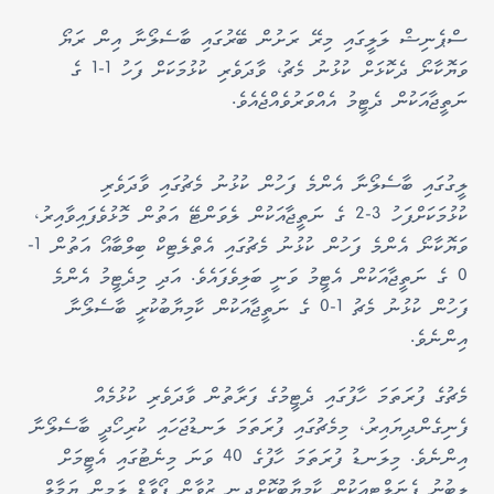
ސްޕެނިޝް ލަލީގައި މިރޭ ރަށުން ބޭރުގައި ބާސެލޯނާ އިން ރަޔޯ
ވަޔޮކާނޯ ދެކޮޅަށް ކުޅުނު މެޗު، ވާދަވެރި ކުޅުމަކަށް ފަހު 1-1 ގެ
ނަތީޖާއަކުން ދެޓީމު އެއްވަރުވެއްޖެއެވެ.
ލީގުގައި ބާސެލޯނާ އެންމެ ފަހުން ކުޅުނު މެޗުގައި ވާދަވެރި
ކުޅުމަކަށްފަހު 3-2 ގެ ނަތީޖާއަކުން ލެވަންޓޭ އަތުން މޮޅުވެފައިވާއިރު،
ވަޔޮކާނޯ އެންމެ ފަހުން ކުޅުނު މެޗުގައި އެތްލެޓިކް ބިލްބާއޯ އަތުން 1-
0 ގެ ނަތީޖާއަކުން އެޓީމު ވަނީ ބަލިވެފައެވެ. އަދި މިދެޓީމު އެންމެ
ފަހުން ކުޅުނު މެޗު 1-0 ގެ ނަތީޖާއަކުން ކާމިޔާބުކުރީ ބާސެލޯނާ
އިންނެވެ.
މެޗުގެ ފުރަތަމަ ހާފުގައި ދެޓީމުގެ ފަރާތުން ވާދަވެރި ކުޅުމެއް
ފެނިގެންދިޔައިރު، މިމެޗުގައި ފުރަތަމަ ލަނޑުޖަހައި ކުރިހޯދީ ބާސެލޯނާ
އިންނެވެ. މިލަނޑު ފުރަތަމަ ހާފުގެ 40 ވަނަ މިނެޓުގައި އެޓީމަށް
ލިބުނު ޕެނަލްޓީއަކުން ކާމިޔާބުކޮށްދިނީ ޒުވާން ފޯވާޑް ލަމީން ޔަމާލް