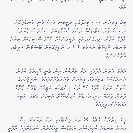
އެވެ.
މީގެ އިތުރުން ވެސް މިހާފުގައި ދެޓީމުން ވެސް ވަނީ ލަނޑުޖަހާނެ
ރަނގަޅު ފުރުސަތުތަކެއް ތަނަވަސްކޮށްފައެވެ. ނަމަވެސް ފުރަތަމަ
ހާފުގެ ކުޅުން ނިމިގެންދިޔައީ ދެޓީމުންކުރެ އެއްވެސް ޓީމަކަށް އިތުރު
ލަނޑެއް ކާމިޔާބު ނުކުރެވި 1-0 ގެ ނަތީޖާއަކުން ބާސެލޯނާ ކުރީގައި
އޮވެގެންނެވެ.
މެޗުގެ ދެވަނަ ހާފުގައި ރަޔޯ ވަޔޮކާނޯ އިން ވަނީ އެޓީމުގެ ކުޅުނު
ރަނގަޅުކޮށް އެޓޭކުތައް އިތުރަށް ވަރުގަދަކޮށްފައެވެ. ނަތީޖާއެއްގެ
ގޮތުން ދެވަނަ ހާފުގެ 67 ވަނަ މިނެޓުގައި އެޓީމުގެ ޒުވާން ފޯވާޑް
ފްރަން ޕެރޭޒް ވަނީ ލަނޑެއް ކާމިޔާބުކޮށް އެޓީމަށް މެޗުގެ ނަތީޖާ
އެއްވަރުކޮށްދީފައެވެ.
މީގެ އިތުރުން މެޗުގެ 86 ވަނަ މިނެޓުގައި ރަޔޯ ވަޔޮކަނޯ އިން
އިތުރު ލަނޑެއް ކާމިޔާބުކުރި ނަމަވެސް ވީއޭއާރުން ބެލުމަށްފަހު ރެފްރީ