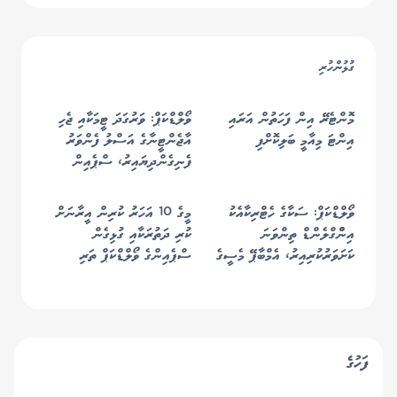
ގުޅުންހުރި
މޮންޓެރޭ އިން ފަހަތުން އަރައި
ވޯލްޑްކަޕް: ވަރުގަދަ ޓީމަކާއި ޖެހި
އިންޓަ މިއާމީ ބަލިކޮށްފި
އާޖެންޓީނާގެ އަސްލު ފެންވަރު
ފެނިގެންދިޔައިރު، ސްޕެއިން
އެނބުރި ފުޓްބޯޅައިގެ ރަސްކަމަށް
ވޯލްޑްކަޕް: ސަކާގެ ހެޓްރިކާއެކު
މީގެ 10 އަހަރު ކުރިން އީރާނަށް
އިންްގްލެންޑް ތިންވަނަ
ކުރި ދަތުރަކާއި ގުޅިގެން
ކަށަވަރުކުރިއިރު، އެމްބާޕޭ މެސީގެ
ސްޕެއިންގެ ވޯލްޑްކަޕް ތަރި
ރެކޯޑް މުގުރާލައިފި
ކަޕްޑެވިލާއަށް އެމެރިކާއަށް
އެތެރެވުމަށް "އީއެސްޓީއޭ"
ނުލިބުނު
ފަހުގެ