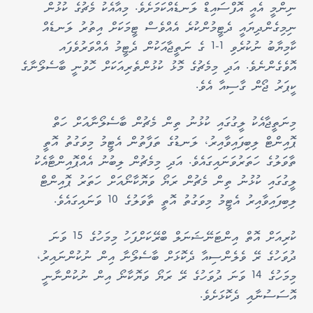
ނިންމީ އެއީ އޮފްސައިޑް ލަނޑެއްކަމަށެވެ. މިއާއެކު މެޗުގެ ކުޅުން
ނިމިގެންދިޔައީ ދެޓީމުންކުރެ އެއްވެސް ޓީމަކަށް އިތުރު ލަނޑެއް
ކާމިޔާބު ނުކުރެވި 1-1 ގެ ނަތީޖާއަކުން ދެޓީމު އެއްވަރުވެފައ
އޮވެގެންނެވެ. އަދި މިމެޗުގެ މޮޅު ކުޅުންތެރިއަކަށް ހޮވުނީ ބާސެލޯނާގެ
ކީޕަރު ޖޯން ގާސިއާ އެވެ.
މިނަތީޖާއެކު ލީގުގައި ކުޅުނު ތިން މެޗުން ބާސެލޯނާއަށް ހަތް
ޕޮއިންޓް ލިބިފައިވާއިރު، ލަނޑުގެ ތަފާތުން އެޓީމު މިވަގުތު އޮތީ
ތާވަލުގެ ހަތަރުވަނައިގައެވެ. އަދި މިމެޗުން ލިބުނު އެއްޕޮއިންޓާއެކު
ލީގުގައި ކުޅުނު ތިން މެޗުން ރަޔޯ ވަޔޮކާނޯއަށް ހަތަރު ޕޮއިންޓް
ލިބިފައިވާއިރު އެޓީމު މިވަގުތު އޮތީ ތާވަލުގެ 10 ވަނައިގައެވެ.
ކުރިއަށް އޮތް އިންޓަނޭޝަނަލް ބްރޭކަށްފަހު މިމަހުގެ 15 ވަނަ
ދުވަހުގެ ރޭ ވެލެންސިއާ ދެކޮޅަށް ބާސެލޯނާ އިން ނުކުންނައިރު،
މިމަހުގެ 14 ވަނަ ދުވަހުގެ ރޭ ރަޔޯ ވަޔޮކާނޯ އިން ނުކުންނާނީ
އޮސަސުނާއި ދެކޮޅަށެވެ.