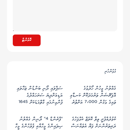
ކޮމެންޓް
ގުޅުންހުރި
ގެއްލުނު މީހުން ހޯދުމުގެ
ސަޕްލައި ދޯނި ބަންޑުން ޖަހާލައި
އޮޕަރޭޝަން ވަރުގަދަކޮށް ކަނޑާއި
އަޑިއަށްދިޔަ ސަރަހައްދުގެ
ވައިގެ މަގުން 7،000 އަށްވުރެ
ފުންމިނުގައި ގާތްގަޑަކަށް 1645
ބޮޑު ސަރަޙައްދެއް ބަލައިފި
މީޓަރު ހުންނާނެ ކަމަށް ބެލެވޭ -
ސިފައިން
ކުޅުދުއްފުށީ ވިލާ ކޮލެޖް ކެމްޕަހުގެ
"ފްރެންޑް 4" ދޯނިން ގެއްލުނު
ދަރިވަރުންނަށް ފަޔާ އެވެއާނަސް
ސިފައިންގެ މީހާއާއި ފުލުހުންގެ މީހާ