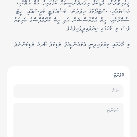
މީގެއިތުރުން، މެޑިކަލް އިމަރޖެންސީތައް ކަމުގައިވާ ހާޓް އެޓޭކާއި،
އެސްމައާއި، ސްޓްރޯކްގެ އިތުރުން، ކެޝުއަލްޓީ ކެރީސްއާއި، ހީޓް
ސްޓްރޯކާއި، ހީޓް އެގްޒޯސްޝަން އަދި ހީޓް ކްރޭމްޕްސްގެ ބައިތައް
ވެސް މި ކޯހުގައި ކިޔަވައިދީފައިވެއެވެ.
މި ކޯހުގައި ކިޔަވައިދިނީ އެމްއެންޑީއެފް މެޑިކަލް ކޯރގެ މެޑިކުންނެވެ.
ކޮމެންޓް