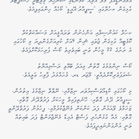
އެމްއެންޑީއެފް މާލޭ އޭރިއާ ކޮމާންޑާއި ސެނެހިޔަ މިލިޓަރީ ހޮސްޕިޓަލް
ގުޅިގެން ކ.ހުރާގައި "ސީޕީއާރު-އޭއީޑީ" ކޯހެއް ހިންގައިފިއެވެ.
ކ.ހުރާ ކައުންސިލާއި އަންހެނުން ތަރައްޤީއަށް މަސައްކަތްކުރާ
ކޮމެޓީއާ ގުޅިގެން ޖުލައި 6އިން 9އަށް ކުރިއަށްގެންދިޔަ މި ކޯހުގައި
އެ ރަށުގެ 22 މީހުން ވަނީ ބައިވެރިވެ ކޯސް ފުރިހަމަކޮށްފައެވެ.
ކޯސް ނިންމުމުގެ ގޮތުން މިއަދު ބޭއްވި ރަސްމިއްޔާތު
ޝަރަފުވެރިކޮށްދެއްވީ، މޭޖަރ ޑރ. މުޙައްމަދު ފާލިހު ޢަލީއެވެ.
މި ކޯހުގައި ކާޑިއޯވަސްކިއުލަރ ނިޒާމާއި، ނޭވާލާ ނިޒާމުގެ އިތުރުން،
ސީޕީއާރު ދޭނެ ގޮތާއި، ހޭނެތިފަައިވާ މީހަކަށް ފަރުވާދޭނެ ގޮތާއި،
ޒަޚަމްވެ ލޭއައުން ފަދަ ކަންކަން މެނޭޖްކުރުމާއި، ފިހުމުން ފަރުވާދޭންވީ
ގޮތާއި، އެއާ ގުޅުންހުރި ފަސްޓް އެއިޑް މެނޭޖްމަންޓް ފަދަ ބައިތައް
ވަނީ އުންގަންނައިދީފައެވެ.