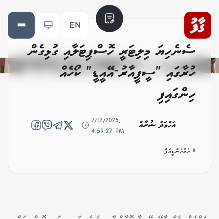
EN
ސެނެހިޔަ މިލިޓަރީ ހޮސްޕިޓަލާއި ގުޅިގެން
ހުރާގައި "ސީޕީއާރު-އޭއީޑީ" ކޯހެއް
ހިންގައިފި
7/12/2025,
އަހުމަދު ޝުރާއު
4:59:27 PM
# އެމްއެންޑީއެފް
--