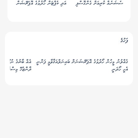
ސެޝަނެއް ކުރިއަށް ގެންގޮސްފި
އަދި ކެޕްޓަން ހޯދުމުގެ އޮޕަރޭޝަން
ހުއްޓުމެއްނެތި ކުރިއަށް!
ފަހުގެ
ގެއްލުނު މީހުން ހޯދުމުގެ އޮޕަރޭޝަނަށް ބައިނަލްއަޤްވާމީ ފަންނީ
އެއް ބާރުގެ ނުފޫޒު އަނ
އެހީ ހޯދަނީ
ދާންޖެހޭ މިސްރާބަށް 