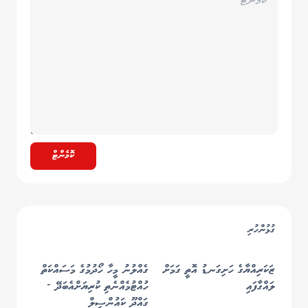
ކޮމެންޓް
ގުޅުންހުރި
ޒަކަރިއްޔާގެ ހަށިގަނޑު އޮތީ ގަމަށް
ގެއްލުނު މީހާ ހޯދުމުގެ މަސައްކަތް
ލައްގާފައި
ހުއްޓުމެއްނެތި ކުރިޔަށްއެބަދޭ -
ގައްދޫ ކައުންސިލް