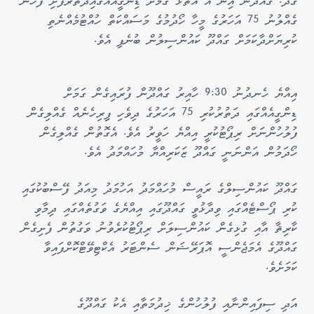
ގދ. ގައްދޫން އިން އެ އަތޮޅު ގަމަށް ޑިންގީއެއްގައިދަތުރުފެށި ފަހުން
ގެއްލުނު 75 އަހަރުގެ މީހާ ހޯދުމުގެ މަސައްކަތް ހުއްޓުމެއްނެތި
ކުރިޔަށްދާކަމަށް ގައްދޫ ކައުންސިލުން ބުނެފި އެވެ.
އިއްޔެ ހެނދުނު 9:30 ހާއިރު ގައްދޫން ފުރައިގެން ގަމަށް
ޑިންގީއެއްގައި ދަތުރުކުރި 75 އަހަރުގެ ދިވެހި ފިިރިހެނެއް ގެއްލިގެން
ފުލުހުންނަށް ރިޕޯޓުކުރީ އިއްޔެ ހަވީރު އެވެ. އެގޮތުން ގެއްލިގެން
ހޯދަމުން އަންނަނީ ގައްދޫ ޒަކަރިއްޔާ މުހައްމަދު އެވެ.
ގައްދޫ ކައުންސިލްގެ ރައީސް މުހައްމަދު އަހުމަދު މިއަދު ފޭސްބުކުގައި
ކުރި ޕޯސްޓެއްގައި ވިދާޅުވީ ގައްދޫގައި އިއްޔެގެ ވަގުތެއްގައި ދިމާވި
ކާރިޘާ އާއި ގުޅިގެން ކައުންސިލަށް ރިޕޯޓުކުރެވުނު ވަގުތުން ފެށިގެން
ގައްދޫގެ އެމަޖެންސީ އޮޕަރޭޝަން ސެންޓަރު އެކްޓިވޭޓްކޮށްފައިވާ
ކަމަށެވެ.
އަދި ސިފައިންނާއި ފުލުހުންގެ ޚިދުމަތާއި އެކު ގައްދޫގެ