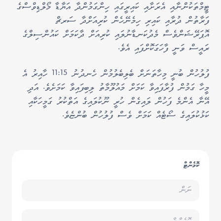
ޓީމްތަކުންނާއި އެރަށާއި ކައިރީގައި ހިންގަމުންދާ އަޔާޑާ މޯލްޑިވްސްގެ
ފަރާތުން ދުރާއި ކައިރި ހިމެނޭހެން ކުރިއަށްދާ ސަރޗް
އޮޕަރޭޝަންވެސް މެދުކަނޑާނުލައި ކުރިއަށް ދާކަމަށް ކައުންސިލްގެ
ރައީސް ވަނީ ފާހަގަކޮށްފައި އެވެ.
ފުލުހުން ބުނީ މިހާތަނަށް ބެލިބެލުމުން ހެނދުނު 11:15 ހާއިރު އެ
މީހާ ގަމުން ފުރާފައިވާ ކަމަށް މައުލޫމާތު ލިބިފައިވާ ކަމަށެވެ. އަދި
އޭނާ އެންމެ ފަހުން ލައިގެން ހުރީ ނޫކުލައިގެ އަތްކުރު ގަމީހަކާއި
ކަޅުކުލައިގެ ސޯޓެއް ކަމަށް ވެސް ފުލުހުން ބުންޏެވެ.
ކޮމެންޓް