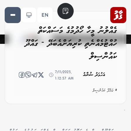
EN
ގެއްލުނު މީހާ ހޯދުމުގެ މަސައްކަތް
ހުއްޓުމެއްނެތި ކުރިޔަށްއެބަދޭ - ގައްދޫ
ކައުންސިލް
7/11/2025,
އަހުމަދު ޝުރާއު
1:12:57 AM
# ގައްދޫ ކައުންސިލް
-