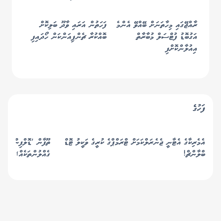
ރާއްޖޭގައި މިހާތަނަށް ބޭއްވޭ އެންމެ
ފަހަތުން އަރައި ވާދޫ ބަލިކޮށް
އަގުބޮޑު ފުޓްސަލް މުބާރާތް
ބޮއްކުރާ ޗެންޕިއަންކަން ހޯދައިފި
އިއުލާންކޮށްފި
ފަހުގެ
އެމެރިކާގެ އެޓާނީ ޖެނެރަލްކަމަށް ޓްރަމްޕްގެ ކުރީގެ ވަކީލު ޓޮޑް
ތޫފާން 'ޑޮލްފިން' ޖަޕާ
ބްލާންޗް!
ގެއްލުންތަކެއް؛ ތޫފާނު