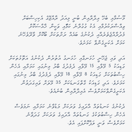
މޫސުމާއި ބެހޭ އިދާރާއިން ބުނީ މިއަދު ރާއްޖޭގެ އެކިހިސާބަށް
ވިއްސާރަކުރުމާއި އެކު ގުގުރާނެ ކަމަާއި ވަކީން ޚާއްސަކޮށް
މެދުރާއްޖެތެރެއާއި ދެކުނުގެ ބައެއް ރަށްތަކަށް ބޯކޮށް ވާރޭވެހޭނެ
ކަމަށް އެކަށީގެންވާ ކަމަށެވެ.
އަދި ވައި ޖެހޭނީ ހުޅަނގާއި ހުޅަނގު އުތުރުން ދެކުނުގެ އަތޮޅުތަކަށް
ގަޑިއަކު 5 މޭލާއި 15 މޭލާއި ދެމެދުގެ ބާރު މިނުގައި ކަމަށާއި އެހެން
ހިސާބުތަކަށް ގަޑިއަކު 8 މޭލާއި 18 މޭލާއި ދެމެދުގެ ބާރު މިނުގައި
ކަމަށެވެ. އަދި ގަޑިއަކު ގާތްގަނޑަކަށް 35 މޭލަށް ވައިގަދަވުން
އެކަށީގެންވާކަމަށްވެސް އެއިދާރާއިން ބުނެއެވެ.
ދެކުނުގެ ކަނޑުތައް އާދައިގެ ވަރަކަށް މަޑުވާނެ ކަމަށާއި ނަމަވެސް
އެހެން ހިސާބުތަކުގެ ގަނޑުތައް އާދައިގެ ވަރަކަށް ގަދަވާނެ
ކަމަށްވެސް ވަނީ ލަފާކޮށްފައި އެވެ.