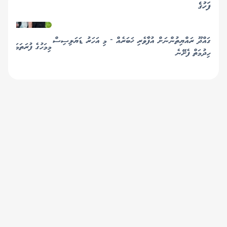
ފަހުގެ
ގައްދޫ ރައްޔިތުންނަށް އުފާވެރި ޚަބަރެއް - މި އަހަރު ޑަޔަލިސިސް
މިމަހުގެ ފުރަތަމަ 8 ދުވަސްތެރޭ 55,834 ފަތުރުވެރިން
ހިދުމަތް ފެށޭނެ
© 2019 Gaafu Media Group Pvt Ltd. All