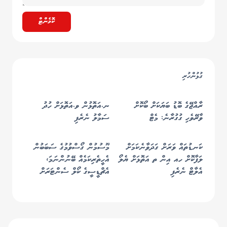
ކޮމެންޓް
ގުޅުންހުރި
ރާއްޖޭގެ ބޮޑު ބަޔަކަށް ބޯކޮށް
ނ.އަތޮޅުން ވ.އަތޮޅަށް ހުދު
ވާރޭވެހި ގުގުރާނެ: މެޓް
ސަމާލު ނެރެފި
ކަނޑުތައް ވަރަށް ގަދަވާނެކަމަށް
މޫސުމުން ގޯސްވުމުގެ ސަބަބުން
ލަފާކޮށް ހއ އިން ތ އަތޮޅަށް ޔެލޯ
އެހީތެރިކަމެއް ބޭނުންނަމަ،
އެލާޓް ނެރެފި
އެޗްޑީސީގެ ކޯލް ސެންޓަރަށް
ގުޅުމަށް އެދެފި