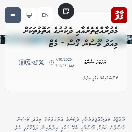
EN
މެދުރާއްޖެތެރެއާއި ދެކުނުގެ އަތޮޅުތަކަށް
މިއަދު މޫސުން ގޯސް - މެޓް
7/10/2025,
އަހުމަދު ޝުރާއު
7:13:15 AM
# މޫސުމާއިބެހޭ ގައުމީ އިދާރާ
--
ރާއްޖޭގެ މެދުރާއްޖެތެރެއާއި ދެކުނުގެ އަތޮޅުތަކަށް މިއަދު މޫސުން
ގޯސްވާނެ ކަމަށް މޫސުމާއި ބެހޭ ގައުމީ އިދާރާއިން ލަފާކޮށްފި އެވެ.