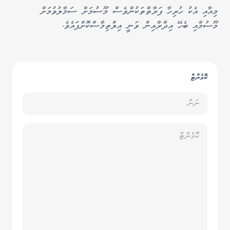
މިއާއި އެކު ހުރިހާ ފަރާތްތަކުންވެސް މޫސުމަށް ސަމާލުވުމަށް
މޫސުމާއި ބެހޭ އިދާރާއިން ވަނީ އިލްތިމާސްކޮށްފައެވެ.
ކޮމެންޓް