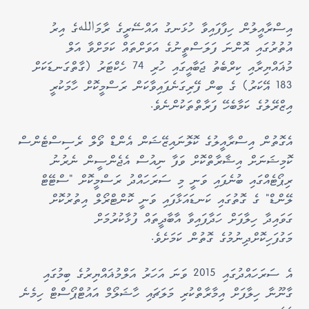
އިސްރާއީލުން ހިފާފައިވާ ހުޅަނގު އައްސޭރީގެ ރާމަاللهގެ އިރު
އުތުރުގައި އޮންނަ ފަލަސްތީނުގެ އަވަށްތައް ކަމަށްވާ އަލް
މުޣައްޔިރާއި ކިރްބެތު ޖަބާއީގައި ހުރި 74 ހެކްޓަރު (ގާތްގަނޑަކަށް
183 އޭކަރު) ގެ ބިން ފޭރިގަނެފައިވާކަން ރަސްމީކޮށް ހާމަކުރީ
އިޒްރޭލުގެ ކަމާބެހޭ ފަރާތްތަކުންނެވެ.
އެގޮތުން އިސްރާއީލުގެ ކޮލޮނައިޒޭޝަން އެންޑް ވޯލް ރެސިސްޓެންސް
ކޮމިޝަނަށް އިޝާރާތްކޮށް ވަފާ ނިއުސް އެޖެންސީން ނެރުނު
ރިޕޯޓެއްގައި ބުނެފައި ވަނީ މި ސަރަހައްދު ރަސްމީކޮށް "ސްޓޭޓް
ލޭންޑް" ގެ ގޮތުގައި ކަނޑައަޅާފައި ވަނީ ކޮންޓްރޯލް އިތުރުކޮށް
ގަވައިދާ ހިލާފަށް ހަދާފައިވާ އާބާދީތައް ފުޅާކުރުމަށް
މަގުފަހިކޮށްދިނުމުގެ ގޮތުން ކަމަށެވެ.
އެ ސަރަހައްދުގައި 2015 ވަނަ އަހަރު އަލްމުޣައްޔިރުގެ ބިމުގައި
ގާނޫނާ ހިލާފަށް އިމާރާތްކުރި މަލަޗައި ހާޝަލޯމް އައުޓްޕޯސްޓް ހިމެނެ