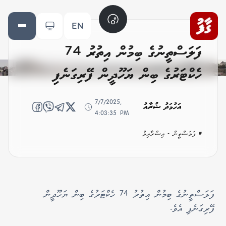
EN
ފަލަސްތީނުގެ ބިމުން އިތުރު 74
ހެކްޓަރުގެ ބިން ޔަހޫދީން ފޭރިގަނެފި
7/7/2025,
އަހުމަދު ޝުރާއު
4:03:35 PM
# ފަލަސްތީން - އިސްރާއިލް
ފަލަސްތީނުގެ ބިމުން އިތުރު 74 ހެކްޓަރުގެ ބިން ޔަހޫދީން
ފޭރިގަނެފި އެވެ.