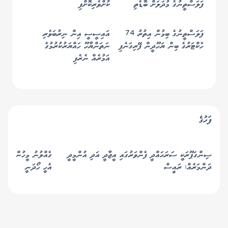
ފަލަސްތީނުގެ މުދަލަށް ބޮޑެތި
ކުށްވެރިކޮށްފި
ގެއްލުންތަކެއް ދީފި
ފަލަސްތީނުގެ ބިމުން އިތުރު 74
އައިސީސީ އިން ނިރުބަވެރި
ހެކްޓަރުގެ ބިން ޔަހޫދީން ފޭރިގަނެފި
ނަތަންޔާހޫ ހައްޔަރުކުރުމުގެ
އަމުރެއް ނެރެފި
ފަހުގެ
ސިންގަޕޫރަކީ ސަރަޙައްދީ ފެންވަރުގައި އީޖާދީ އަދި އުންމީދީ
ގެއްލުނު މީހުން ހޯދުމ
ދަންމަރެއް: ރައީސް
އެހީ ހޯދަނީ