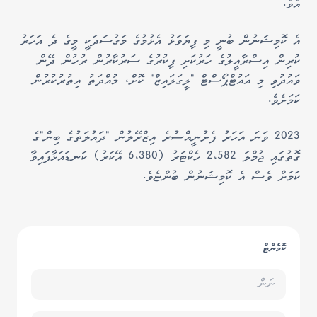
އެވެ.
އެ ކޮމިޝަނުން ބުނީ މި ފިޔަވަޅު އެޅުމުގެ މަގުސަދަކީ މީގެ ދެ އަހަރު
ކުރިން އިސްރާއީލުގެ ހަރުކަށި ފިކުރުގެ ސަރުކާރުން ރުހުން ދޭން
ވައުދުވި މި އައުޓްޕޯސްޓް "ލީގަލައިޒް" ކޮށް، މުއްދަތު އިތުރުކުރުން
ކަމަށެވެ.
2023 ވަނަ އަހަރު ފެށުނީއްސުރެ އިޒްރޭލުން "ދައުލަތުގެ ބިން"ގެ
ގޮތުގައި ޖުމްލަ 2،582 ހެކްޓަރު (6،380 އޭކަރު) ކަނޑައަޅާފައިވާ
ކަމަށް ވެސް އެ ކޮމިޝަނުން ބުންޏެވެ.
ކޮމެންޓް