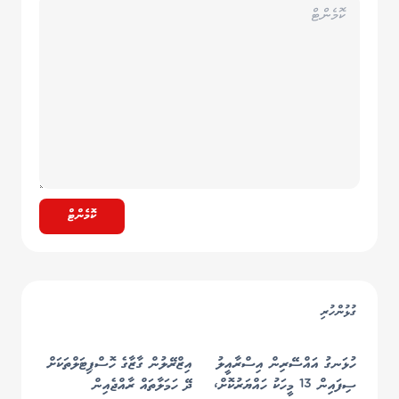
ކޮމެންޓް
ގުޅުންހުރި
ހުޅަނގު އައްސޭރިން އިސްރާއީލު
އިޒްރޭލުން ގާޒާގެ ހޮސްޕިޓަލްތަކަށް
ސިފައިން 13 މީހަކު ހައްޔަރުކޮށް،
ދޭ ހަމަލާތައް ރާއްޖެއިން