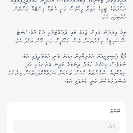
އެހީތެރިވެދޭ ޓެކްނިކަލް އިމާރާތަކަށްވެސް ޔަހޫދީން ހަމަލާދީފައިވާއިރު
ދައުލަތުގެ ޓީވީގެ ލައިވް ފީޑުވެސް ވަނީ އެތައް މިނެޓެއް ވަންދެން
ހުއްޓިފައި އެވެ.
މީގެ އިތުރުން އެވިން ޖަލުގެ މައި ދޮރާއްޓަށާއި ރެޑް ކްރެސެންޓް
ސޮސައިޓީގެ އިމާރާތަކަށް ވެސް ޔަހޫދީން ވަނީ ބޮން އަޅާފަ އެވެ.
ފޯޑޯ ފެސިލިޓީއަށް އެމެރިކާއިން އިއްޔެ ވަނީ ހަމަލާދީފައި އެވެ.
ނަމަވެސް އިއްޔެގެ ހަމަލާ ދިނުމުގެ ކުރީން އެތަނުގައި ހުރި
ނިއުކްލިއާ ސާމާނުތައް އެހެން ތަނަކަށް ބަދަލުކޮށްފައިވާކަން އިރާނުގެ
މަސްދަރުތަކުން ވަނީ ބުނެފައި އެވެ.
ކޮމެންޓް