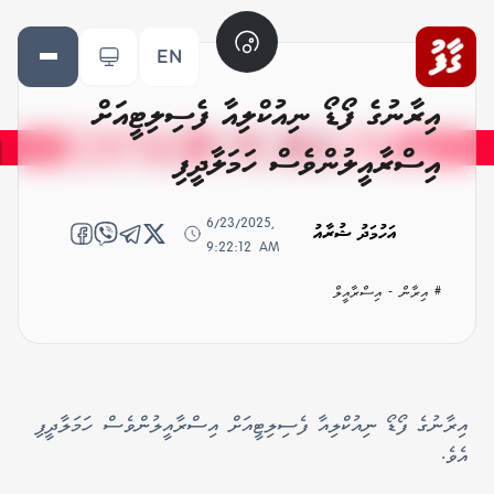
EN
އިރާނުގެ ފޯޑޯ ނިއުކްލިއާ ފެސިލިޓީއަށް
އިސްރާއީލުންވެސް ހަމަލާދީފި
6/23/2025,
އަހުމަދު ޝުރާއު
9:22:12 AM
# އިރާން - އިސްރާއީލް
އިރާނުގެ ފޯޑޯ ނިއުކްލިއާ ފެސިލިޓީއަށް އިސްރާއީލުންވެސް ހަމަލާދީފި
އެވެ.