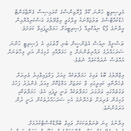
އެފިސިލިޓީ ހުންނަ ކޫމް ޕްރޮވިންސްގެ ކްރައިސިސް މެނޭޖްމަންޓް
ހެޑްކުއާޓާސްގެ ތަރުޖަމާނަކު ވިދާޅުވީ އިޒްރޭލުގެ އަސްކަރިއްޔާއިން
އީރާނުގެ ފޯޑޯ ނިއުކްލިއާ ފެސިލިޓީއަށް ހަމަލާދީފައިވާ ކަމަށެވެ.
ތަސްނީމް ނިއުސް އެޖެންސީން ބުނި ގޮތުގައި އެ ފެސިލިޓީ ހުންނަ
ސަރަހައްދުގެ ރައްޔިތުންނަށް މި ހަމަލާއާއި ގުޅިގެން އަދި މިހާތަނަށް
އެއްވެސް ނުރައްކަލެއް ނެތެވެ.
އިޒްރޭލުގެ ބޮޑު ވައިގެ ހަމަލާތަކެއް މިއަދު ފަށާފައިވާއިރު ވެރިރަށް
ތެހެރާނާއި ކައިރީގައި ވާ ކަރަޖަށް އަމާޒުކޮށް މިއަދު މެންދުރު ފަހުގެ
ވަގުތެއްގައި ވަރުގަދަ ހަމަލާތަކެއް ވަނީ ދީފައި އެވެ. ހަމަލާތަކާއި
ގުޅިގެން ވެރިރަށް ތެހެރާނުގެ އެކި ސަރަހައްދުތަކުން ދަނީ ދުން
އަރަމުންނެވެ.
އިރާނުގެ ގިނަ ޗެނަލްތަކަކަށް ލައިވް ބްރޯޑްކާސްޓްކުރުމަށް