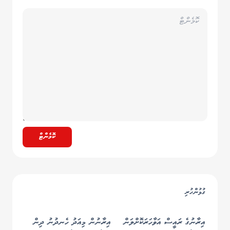
ކޮމެންޓް
ގުޅުންހުރި
އިރާނުގެ ރައީސް އަވާހަރަކޮށްލަން
އިރާނުން މިއަދު ހެނދުނު ދިން