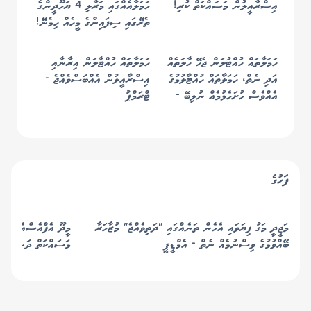
އިސްރާއީލުން މަސައްކަތް ކުރި!
ހަމަލާއެއްގައި މަރާލި 4 ޔަހޫދީންގެ
ތެރޭގައި ސިފައިންގެ މީހެއް ހިމެނޭ!
ހަމަލާތައް ހުއްޓުލަން ޖެހޭ ހާލަތެއް
ހަމަލާތައް ހުއްޓާލަން އިރާނާއި
އަދި ނެތް، ހަމަލާތައް ހުއްޓާލުމުގެ
އިސްރާއީލުން އެއްބަސްވެއްޖެ -
އެއްވެސް ހުށަހެޅުމެއް ނުލިބޭ -
ޓްރަމްޕު
އިރާން
ފަހުގެ
މަޖީދީ މަގު ފިޔަވައި އެހެން ތަނެއްގައި "ދަތިވެއްޖެ" މުޒާހަރާ
މީދޫ އެފްއެސްއެމް ޝެޑ
ބޭއްވުމުގެ ވިސްނުމެއް ނެތް - އެމްޑީޕީ
މަސައްކަތް ދަނީ ކުރިއ