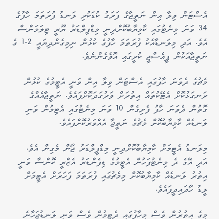
އެސްޓަން ވިލާ އިން ނަތީޖާގެ ފަރަގު ކުޑަކުރި ލަނޑު ފުރަތަމަ ހާފުގެ
34 ވަނަ މިނެޓުގައި ކާމިޔާބުކޮށްދިނީ މިޑްފިލްޑަރު ޔޫރީ ޓިލަމަންސް
އެވެ. އަދި މިލަނޑާއެކު ފުރަތަމަ ހާފުގެ ކުޅުން ނިމިގެންދިޔައީ 2-1 ގެ
ނަތީޖާއަކުން ޕީއެސްޖީ ކުރީގައި އޮވެގެންނެވެ.
މެޗުގެ ދެވަނަ ހާފުގައި އެސްޓަން ވިލާ އިން ވަނީ އެޓީމުގެ ކުޅުން
ރަނގަޅުކޮށް އެޓޭކުތައް އިތުރަށް ވަރުގަދަކޮށްފައެވެ. ނަތީޖާއެއްގެ
ގޮތުން ދެވަނަ ހާފު ފެށިގެން 10 ވަނަ މިނެޓުގައި އެޓިމުން ވަނި
ލަނޑެއް ކާމިޔާބުކޮށް މެޗުގެ ނަތީޖާ އެއްވަރުކޮށްފައެވެ.
މިލަނޑު އެޓީމަށް ކާމިޔާބުކޮށްދިނީ މިޑްފީލްޑަރު ޖޯން މެގިން އެވެ.
އަދި އޭގެ ދެ މިނެޓުފަހުން އެޓީމުގެ ޑިފެންޑަރު އެޒްރީ ކޮންސާ ވަނީ
އިތުރު ލަނޑެއް ކާމިޔާބުކޮށް މިމެޗުގައި ފުރަތަމަ ފަހަރަށް އެޓީމަށް
ލީޑު ހޯދައިދީފައެވެ.
މީގެ އިތުރުން ވެސް މިހާފުގައި ދެޓީމުން ވެސް ވަނީ ލަނޑުޖަހާނެ