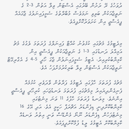
ދުވަހުގެ ރޭ ރަށުން ބޭރުގައި އެސްޓަން ވިލާ އަތުން 3-2 ގެ
ނަތީޖާއަކުން ބަލިވި ނަމަވެސް މުބާރާތުގެ ސެމީފައިނަލުގެ ޖާގައެއް
ޕީއެސްޖީ އިން ކަށަވަރުކޮށްފިއެވެ.
މިދެޓީމުގެ މެޗުގައި ކުޅެވުނު ކުއާޓާ ފައިނަލްގެ ފުރަތަމަ ލެގުގެ މެޗު
އަމިއްލަ ދަނޑުގައި 3-1 ގެ ނަތީޖާއަކުން ޕީއެސްޖީ އިން
ކާމިޔާބުކުރިއިރު، އެޓީމު ސެމީފައިނަލުން ޖާގަ ހޯދީ 5-4 ގެ އެގްރިގޭޓް
ނަތީޖާއަކުން އެސްޓަން ވިލާ ބަލިކުރުމަށްފަހު އެވެ.
މެޗުގެ ފުރަތަމަ ހާފުގައި ދެޓީމުގެ ފަރާތުން ވާދަވެރި ކުޅުމެއް
ފެނިގެންދިޔައިރު މިމެޗުގައި ފުރަތަމަ ލަނޑުޖަހައި ކުރިހޯދީ ޕީއެސްޖީ
އިންނެވެ. މިލަނޑު ފުރަތަމަ ހާފުގެ 11 ވަނަ މިނެޓުގައި
ކާމިޔާބުކޮށްދިނީ ޑިފެންޑަރު އަޗްރަފް ހަކީމީ އެވެ. އަދި އޭގެ 16
މިނެޓުފަހުން ޑިފެންޑަރު ނޫނޯ މެންޑޭސް ވަނީ އިތުރު ލަނޑެއް
ކާމިޔާބުކޮށް އެޓީމުގެ ލީޑު ފުޅާކޮށްދީފައެވެ.