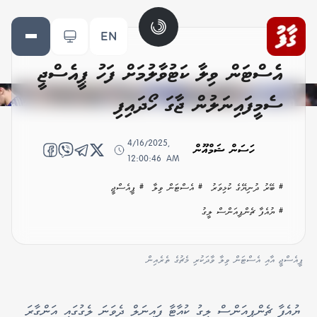
EN
އެސްޓަން ވިލާ ކަޓުވާލުމަށް ފަހު ޕީއެސްޖީ
ސެމީފައިނަލުން ޖާގަ ހޯދައިފި
4/16/2025,
ހަސަން ޝަމްއޫން
12:00:46 AM
# ބޭރު ދުނިޔޭގެ ކުޅިވަރު
# އެސްޓަން ވިލާ
# ޕީއެސްޖީ
# ޔުއެފާ ޗެންޕިއަންސް ލީގު
ޕީއެސްޖީ އާއި އެސްޓަން ވިލާ ވާދަކުރި މެޗުގެ ތެރެއިން
ޔުއެފާ ޗެންޕިއަންސް ލީގު ކުއާޓާ ފައިނަލް ދެވަނަ ލެގުގައި އަންގާރަ