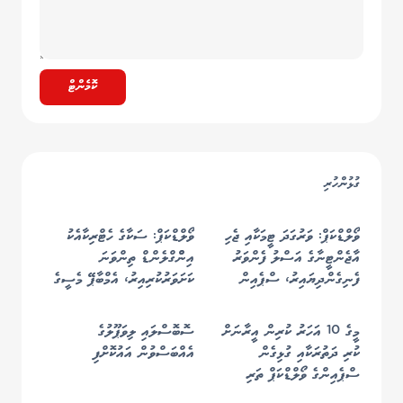
ކޮމެންޓް
ގުޅުންހުރި
ވޯލްޑްކަޕް: ވަރުގަދަ ޓީމަކާއި ޖެހި
ވޯލްޑްކަޕް: ސަކާގެ ހެޓްރިކާއެކު
އާޖެންޓީނާގެ އަސްލު ފެންވަރު
އިންްގްލެންޑް ތިންވަނަ
ފެނިގެންދިޔައިރު، ސްޕެއިން
ކަށަވަރުކުރިއިރު، އެމްބާޕޭ މެސީގެ
އެނބުރި ފުޓްބޯޅައިގެ ރަސްކަމަށް
ރެކޯޑް މުގުރާލައިފި
މީގެ 10 އަހަރު ކުރިން އީރާނަށް
ސޮބޮސްލައި ލިވަޕޫލުގެ
ކުރި ދަތުރަކާއި ގުޅިގެން
އެއްބަސްވުން އައުކޮށްފި
ސްޕެއިންގެ ވޯލްޑްކަޕް ތަރި
ކަޕްޑެވިލާއަށް އެމެރިކާއަށް