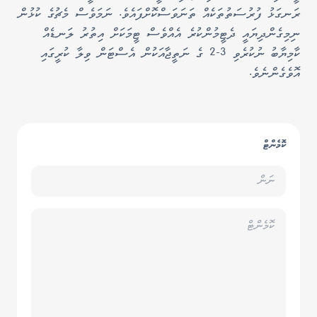
ރަނގަޅު ފުރުސަތުތަކެއް ތަނަވަސްކޮށްފައެވެ. ނަމަވެސް މެޗުގެ ކުޅުން
ނިމިގެންދިޔައީ ދެޓީމުންކުރެ އެއްވެސް ޓީމަކަށް އިތުރު ލަނޑެއް
ކާމިޔާބު ނުކުރެވި 3-2 ގެ ނަތީޖާއަކުން އެސްޓަން ވިލާ ކުރީގައި
އޮވެގެންނެވެ.
ކޮމެންޓް