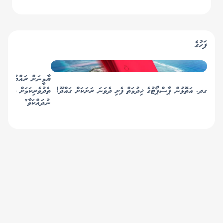
އެތެރެވުމަށް "އީއެސްޓީއޭ"
ނުލިބުނު
ފަހުގެ
ޔާމީނަށް ރައްދުދެއްވަ
ގދ. އަތޮޅުން ޕާސްޕޯޓުގެ ޚިދުމަތް ފެށި ދެވަނަ ރަށަކަށް ގައްދޫ!
ތެދުވެރިކަމަށް ތައުރީފު
ނުދައްކަވާ"