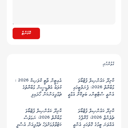
ކޮމެންޓް
ގުޅުންހުރި
ކާށިދޫ ކައުންސިލް ފުޓްބޯޅަ
އެއިޓީން ތާޓީ ކްލަސިކް 2026 :
މުބާރާތް 2026: ޕެނަލްޓީގައި
ކުލަބު އެޗްޑީސީން މުބާރާތުގެ
އެންޖީ ސްޓާޓިންގ ބަލިކޮށް އެމްޖީ
ޗެމްޕިއަންކަން ހޯދައިފި
ފުޓްބޯޅަ ޓީމުން މުބާރާތުގެ
ޗެމްޕިއަންކަން ހޯދައިފި
ކާށިދޫ ކައުންސިލް ފުޓްބޯޅަ
ކާށިދޫ ކައުންސިލް ފުޓްބޯޅަ
ޗެލެންޖް 2026: ގުރޫޕްގެ
މުބާރާތް 2026: ނަމަވެސް
އެއްވަނަ ޓީމުގެ ގޮތުގައި އެންޖީ
ކަޓުވާލުމަށްފަހު ޗެމްޕިއަން އެސްޕީ