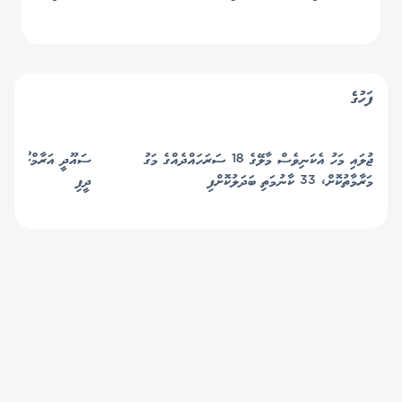
ސްޓާޓިންގ ސެމީއަށް
ސްޕޯޓްސް ކުލަބު ސެމީއަށް
ފަހުގެ
ޖުލައި މަހު އެކަނިވެސް މާލޭގެ 18 ސަރަހައްދެއްގެ މަގު
ސައޫދީ އަރާމްކޯގެ ތެޔޮ
މަރާމާތުކޮށް، 33 ކާނުމަތި ބަދަލުކޮށްފި
ދީފި