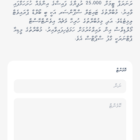
ރަނަރަޕް ޓީމަށް 25،000 ރުފިޔާގެ ފައިސާގެ އިނާމެއް ހުށަހަޅާފައި
ވާއިރު، މުބާރާތުގެ ޓައިޓަލް ސްޕޮންސަރ އަކީ ބީ ބޯލްޑް ޕްރައިވެޓް
ލިމިޓެޑެވެ. އަދި މިމުބާރާތުގެ ހުރިހާ މެޗެއް އިވެންޓްކާސްޓް
މޯލްޑިވްސް އިން ލައިވްކުރުމަށް ހަމަޖެހިފައިވާއިރު، މުބާރާތުގެ މީޑިއާ
ޕާޓްނަރަކީ ގާފު ސްޕޯޓްސް އެވެ.
ކޮމެންޓް