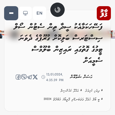
EN
ފަސޭހަކަމާއެކު ސީދާ ތިން ސެޓުން ސޯލް
ސިސްޓަރސް ބަލިކޮށް ގުރޫޕްގެ ދެވަނަ
ޓީމުގެ ގޮތުގައި ރައިޒިން ބްލޫމްސް
ސެމީއަށް
12/31/2024,
ހަސަން ޝަމްއޫން
4:35:39 PM
# ދިވެހި ކުޅިވަރު
# ގައްދޫ ކައުންސިލް
# ބީ ބޯލް ހުވަދޫ ވަތަބަނޑޭރި ވޮލީބޯޅަ މުބާރާތް 20224