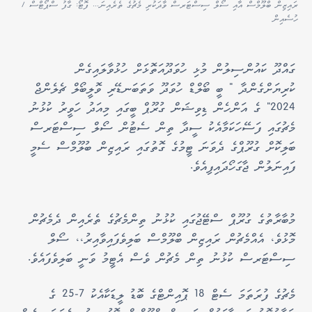
ރައިޒިން ބްލޫމްސް އާއި ސޯލް ސިސްޓަރސް ވާދަކުރި މެޗުގެ ތެރެއިނަ... ފޮޓޯ: ގާފު ސްޕޯޓްސް /
ހުސެއިން
ގައްދޫ ކައުންސިލުން މުޅި ހުވަދޫއަތޮޅަށް ހުޅުވާލައިގެން
ކުރިޔަށްގެންދާ " ބީ ބޯލްޑް ހުވަދޫ ވަތަބަނޑޭރި ވޮލީބޯލް ޗެލެންޖް
2024" ގެ އަންހެން ޑިވިޝަން ގުރޫޕް ބީގައި މިއަދު ހަވީރު ކުޅުނު
މެޗުގައި ފަސޭހަކަމާއެކު ސީދާ ތިން ސެޓުން ސޯލް ސިސްޓަރސް
ބަލިކޮށް ގުރޫޕްގެ ދެވަނަ ޓީމުގެ ގޮތުގައި ރައިޒިން ބުލޫމްސް ސެމީ
ފައިނަލުން ޖާގަހޯދައިފިއެވެ.
މުބާރާތުގެ ގުރޫޕް ސްޓޭޖުގައި ކުޅުނު ތިންމެޗުގެ ތެރެއިން ދެމެޗުން
މޮޅުވެ، އެއްމެޗުން ރައިޒިން ބްލޫމްސް ބަލިވެފައިވާއިރު،، ސޯލް
ސިސްޓަރސް ކުޅުނު ތިން މެޗުން ވެސް އެޓީމު ވަނީ ބަލިވެފައެވެ.
މެޗުގެ ފުރަތަމަ ސެޓް 18 ޕޮއިންޓްގެ ބޮޑު ލީޑަކާއެކު 7-25 ގެ