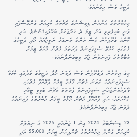
ދެޓީމު ވެސް ހިމެނެއެވެ.
މިމުބާރާތުގެ އަންހެން ޑިވިޝަނުގެ މެޗުތައް ކުރިއަށް ގެންގޮސްފައި
ވަނީ ބައިވެރިވި އަށް ޓީމު ދެ ގުރޫޕަކަށް ބަހާލައިގެންނެވެ. އަދި
ކޮންމެ ގުރޫޕަކުން ވެސް އެންމެ ރަނގަޅު ނަތީޖާއެއް ހޯދި ދެޓީމުގެ
މެދުގައި ކުޅެވޭ ސެމީފައިނަލް ފުރަތަމަ މެޗުން މޮޅުވާ ޓީމަށް
މުބާރާތުގެ ފައިނަލުން ޖާގަ ލިބިގެންދާނެއެވެ.
މިގެ އިތުރުން ދެގުރޫޕުން ވެސް ދެވަނަ ހޯދާ ދެޓީމުގެ މެދުގައި ކުޅެވޭ
ސެމީފައިނަލުގެ ދެވަނަ މެޗުން މޮޅުވާ ޓީމެއް ޕްލޭއޮފް މެޗުގައި
ވާދަކުރަންޖެހޭނީ ސެމީފައިނަލް ފުރަތަމަ މެޗުން ބަލިވި ޓީމާއި
ދެކޮޅަށެވެ. އަދި ޕްލޭއޮފް މެޗުން މޮޅުވާ ޓީމަށް މުބާރާތުގެ ފައިނަލުގެ
ދެވަނަ ޖާގަ ލިބިގެންދާނެއެވެ.
23 ޑިސެންބަރު 2024 އިން 1 ޖެނުއަރީ 2025 ގެ ނިޔަލަށް
ކުރިއަށް ގެންދާ މިމުބާރާތުގެ ޗެންޕިއަން ޓީމަށް 55،000 އަދި