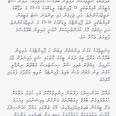
ތަފާތުބޮޑު ނަތީޖާއަކުން ރައިޒިން ބްލޫމްސް މޮޅުވިއިރު، ދެވަނަ ސެޓް
އެޓީމުން ކާމިޔާބުކުރީ 12 ޕޮއިންޓްގެ ލީޑަކާއެކު 13-25 ގެ ތަފާުބޮޑު
ނަތީޖާއަކުންނެވެ. އަދި ޖެހިގެން އައި ތިންވަނަ ސެޓު އެޓީމުން
ކާމިޔާބުކުރީ ނުވަ ޕޮއިންޓްގެ ލީޑަކާއެކު 16-25 ގެ ނަތިޖާއަކުންނެވެ.
އަދި މިމެޗުގެ މޮޅު ކުޅުންތެރިއަކަށް ހޮވުނީ ރައިޒިން ބްލޫމްސްގެ
ފާތިމަތު ތަހޫރާ އެވެ.
މިނަތީޖާއެކު ކުޅުނު ތިންމެޗުން ލިބުނު ހަ ޕޮއިންޓާއެކު ރައިޒިން
ބުލޫމްސް ގުރޫޕް ބީގެ ދެވަނަ ޓީމުގެ ގޮތުގައި ސެމީ ފައިނަލުން ޖާގަ
ހޯދިއިރު، މިމެޗުން ބަލިވި ސޯލް ސިސްޓަރސް މުބާރާތް ނިންމާލީ
ކުޅުނު ތިން މެޗުން ވެސް ބަލިވެ ޕޮއިންޓެއް ނުލިބި ގުރޫޕްގެ ފުލުގައި
އޮވެއެވެ.
ގައްދޫ ކައުންސިލްގެ ފަރާތުން އިންތިޒާމްކޮށް މުޅި ހުވަދު އަތޮޅަށް
ހުޅުވާލައިގެން ބާއްވާ މިމުބާރާތުގެ އަންހެން ޑިވިޝަނުގައި މިއަހަރު
އަށް ޓީމަކުން ބައިވެރިވެފައިވާއިރު، އޭގެ ތެރޭގައި ގައްދޫ ކައުންސިލްގެ
ޚާއްސަ ދައުވަތަކަށް ފުވައްމުލަކު ސިޓީ އިން ބައިވެރިވި އަންހެން