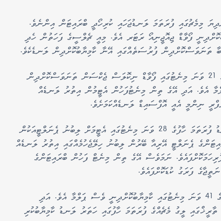
ދިޔަ މިމެޗުގައި ފުރަތަމަ ލަނޑުޖަހައި ކުރިހޯދީ ބްރައިޓަން އިންނެވެ.
ުކޮށްދިނީ ފޯވާޑް ޖިއޮޖީނިއޯ ރަޓަރ އެވެ. މިއީ ޗެލްސީގެ ފަހަތުން ހެދި
ެބާ ތަނަވަސްކޮށްދިން ފުރުސަތެއްގައި އޭނާ ކާމިޔާބުކޮށްދިން ލަނޑެކެވެ.
ޗެލްސީން ނަތީޖާ އެއްވަރުކުރި ލަނޑު ފުރަތަމަ ހާފުގެ 21 ވަނަ މިނެޓުގައި ފޯވާޑް ނިކޮލަސް ޖެކްސަން ތަނަވަސްކޮށްދިން
ލްމާ އެވެ. އަދި އޭގެ ތިން މިނެޓުފަހުން އެޓީމުން އިތުރު ލަނޑެއް
ެފްރީ ނިންމީ އެއީ އޮފްސައިޑް ލަނޑެއްކަމަށެވެ.
ޗެލްސީން މިމެޗުގައި ފުރަތަމަ ފަހަރަށް ލީޑުހޯދި ލަނޑު ފުރަތަމަ ހާފުގެ 28 ވަނަ މިނެޓުގައި އެޓީމަށް ލިބުނު ޕެނަލްޓީއަކުން
އިޓަންގެ ޕެނަލްޓީ އޭރިއާ ބޭރުން ލިބުނު ހިލޭޖެހުމެއްގައި އިތުރު ލަނޑެއް
ފުރިހަމަކޮށްފައެވެ. ނަމަވެސް އޭގެ ތިން މިނެޓް ފަހުން ބްރައިޓަންގެ
ތީޖާގެ ފަރަގު ކުޑަކޮށްފައެވެ.
މިމެޗުގައި ޗެލްސީގެ ހަތަރުވަނަ ލަނޑު ފުރަތަމަ ހާފުގެ 41 ވަނަ މިނެޓުގައި ކާމިޔާބުކޮށްދިނީ ވެސް ޕަލްމާ އެވެ. އަދި
ތާރީޚްގައި ލީގު މެޗެއްގެ ފުރަތަމަ ހާފުގައި ހަތަރު ލަނޑު ކާމިޔާބުކުރި