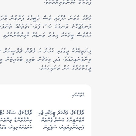
ފުރަތަމަ ކުޅުންތެރިޔާއަށެވެ.
މެޗުގެ ދެވަނަ ހާފުގައި ވެސް ދެޓީމުގެ ފަރާތުން ވާދަވ
ލަނޑުޖަހާނެ ރަނގަޅު ހުސް ފުރުސަތުތަކެއް ތަނަވަސްކ
އެއްވެސް ޓީމަކަށް އިތުރު ލަނޑެއް ކާމިޔާބުނުކުރެވި 4-2 ގެ ނަތީޖާއަކުން ޗެލްސީ ކުރީގައި އޮވެގެންނެވެ.
ތިންވަނައިގައެވެ. އަދި މިމެޗުން ބަލިވި ބްރައިޓަން ލީ
ލީގުތާވަލުގެ އަށް ވަނައިގައެވެ.
ގުޅުންހުރި
ވޯލްޑްކަޕް: ވަރުގަދަ ޓީމަކާއި ޖެހި
ވޯލްޑްކަޕް: ސަކާގެ ހެޓް
އާޖެންޓީނާގެ އަސްލު ފެންވަރު
އިންްގްލެންޑް ތިންވަނަ
ފެނިގެންދިޔައިރު، ސްޕެއިން
ކަށަވަރުކުރިއިރު، އެމްބ
އެނބުރި ފުޓްބޯޅައިގެ ރަސްކަމަށް
ރެކޯޑް މުގުރާލައިފި