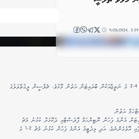
9/28/2024, 3:5
އިގިރޭސި ޕްރެމިއާ ލީގުގައި މިރޭ އަމިއްލަ ދަނޑުގައި 4-2 ގެ ނަތީޖާއަކުން ބްރައިޓަން އަތުން މޮޅުވެ، ޗެލްސީން ލީގުތާވަލުގެ
ޓްހަމް އަތުން
ރައިޓަން އެންމެ ފަހުން ނޮޓިންހަމް ފޮރެސްޓާއި ދެކޮޅަށް ކުޅުނު މެޗު
ނިމިފައިވަނީ 2-2 ގެ ނަތީޖާއަކުން ދެޓީމު އެއްވަރުވެފައި އޮވެގެންނެވެ. އަދި މިދެޓީމު އެންމެ ފަހުން ކުޅުނު މެޗު 2-1 ގެ