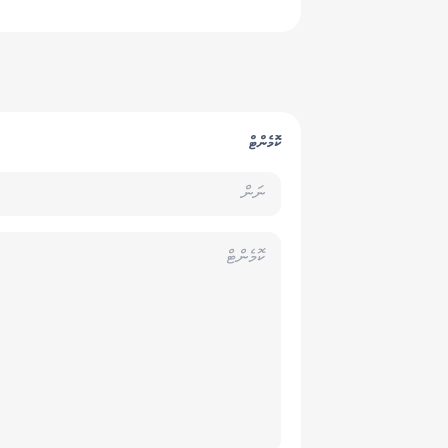
ކޮމެންޓް