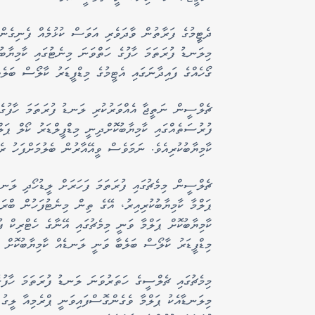
ދެޓިީމުގެ ފަރާތުން ވާދަވެރި އަވަސް ކުޅުމެއް ފެނިގެން
މިލަނޑު ފުރަތަމަ ހާފުގެ ހަތްވަނަ މިނެޓުގައި ކާމިޔާބ
ގޯހެއްގެ ފައިދާނަގައި އެޓީމުގެ މިޑްފީޑަރު ކާލޯސް ބަލ
ފުރުސަތެއްގައި ކާމިޔާބުކޮށްދިނީ މިޑްފީލްޑަރު ކޯލް ޕަ
ކާމިޔާބުކުރިއެވެ. ނަމަވެސް ވީއޭއާރުން ބެލުމަށްފަހު ރ
ޕަލްމާ ކާމިޔާބުކުރިއިރު، އޭގެ ތިން މިނެޓުފަހުން ބްރަ
ކާމިޔާބުކޮށް ޕަލްމާ ވަނީ މިމެޗުގައި އޭނާގެ ހެޓްރިކް 
މިޑްފީޑަރު ކާލޯސް ބަލެބާ ވަނީ ލަނޑެއް ކާމިޔާބުކޮށް ނަ
މިލަނޑާއެކު ޕަލްމާ ވެގެންގޮސްފައިވަނީ ޕްރެމިއާ ލީގު 