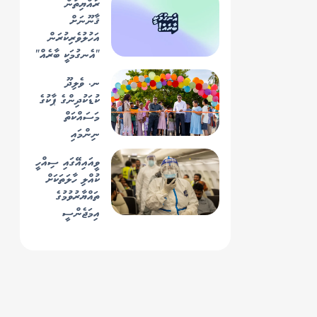
ރައްޔިތުން
ގާތްގަޑަކަށް 1645
ޤާނޫނަށް
މީޓަރު ހުންނާނެ
އަހުލުވެރިކުރަން
ކަމަށް ބެލެވޭ -
"އެނގުމަކީ ބާރެއް"
ސިފައިން
ކެމްޕޭން
ނ. ވެލިދޫ
އިފްތިތާޙުކޮށްފި
ކުޑަކުދިންގެ ޕާކުގެ
މަސައްކަތް
ނިންމައި
ރަސްމީކޮށް
ވީއައިއޭގައި ސިއްހީ
ހުޅުވައިފި
ކުއްލި ހާލަތަކަށް
ތައްޔާރުވުމުގެ
އިމަޖެންސީ
އެކްސަސައިޒެއް
ކާމިޔާބުކަމާއެކު
ނިންމާލައިފި