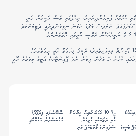
ެރި ކުޅުމެއް ފެނިގެންދިޔައިރު، މިހާފުގައި ވެސް ދެޓީމުން ވަނީ
ޮށްފައެވެ. ނަމަވެސް މެޗުގެ ކުޅުން ނިމިގެންދިޔައީ ދެޓީމުންކުރެ
މިނަތީޖާއެކު ލީގުގައި ކުޅުނު ހަ މެޗުން ޗެލްސީއަށް 13 ޕޮއިންޓް ލިބިފައިވާއިރު، އެޓީމު މިވަގުތު އޮތީ ލީގުތާވަލުގެ
ގުގައި ކުޅުނު ހަ މެޗުން ލިބުނު ނުވަ ޕޮއިންޓާއެކު އެޓީމު މިވަގުތު އޮތީ
ރިކާއެކު
މީގެ 10 އަހަރު ކުރިން އީރާނަށް
ސޮބޮސްލައި ލިވަޕޫލުގެ
ކުރި ދަތުރަކާއި ގުޅިގެން
އެއްބަސްވުން އައުކޮށްފި
ާޕޭ މެސީގެ
ސްޕެއިންގެ ވޯލްޑްކަޕް ތަރި
ކަޕްޑެވިލާއަށް އެމެރިކާއަށް