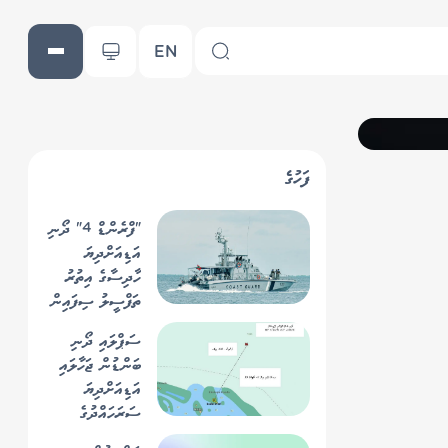
EN
ފަހުގެ
"ފްރެންޑް 4" ދޯނި
އަޑިއަށްދިޔަ
ހާދިސާގެ އިތުރު
ތަފްސީލު ސިފައިން
ހާމަކޮށްފި
ސަޕްލައި ދޯނި
ބަންޑުން ޖަހާލައި
އަޑިއަށްދިޔަ
ސަރަހައްދުގެ
ފުންމިނުގައި