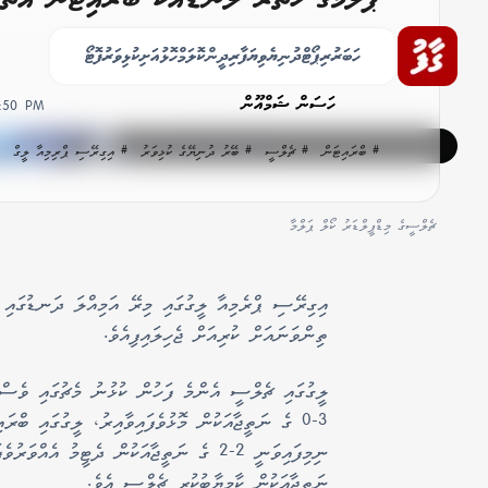
ތިންވަނައަށް
ހަބަރު
ރިޕޯޓް
ދުނިޔެ
ވިޔަފާރި
ދީން
ކޮލަމް
ހޮޅުއަށި
ކުޅިވަރު
ފޮޓޯ
ހަސަން ޝަމްއޫން
9:50 PM
# ބްރައިޓަން
# ޗެލްސީ
# ބޭރު ދުނިޔޭގެ ކުޅިވަރު
# އިގިރޭސި ޕްރިމިއާ ލީގް
ޗެލްސީގެ މިޑްފީލްޑަރު ކޯލް ޕަލްމާ
ތިންވަނައަށް ކުރިއަށް ޖެހިލައިފިއެވެ.
ލީގުގައި ޗެލްސީ އެންމެ ފަހުން ކުޅުނު މެޗުގައި ވެސް
3-0 ގެ ނަތީޖާއަކުން މޮޅުވެފައިވާއިރު، ލީގުގައި ބް
ނަތީޖާއަކުން ކާމިޔާބުކުރީ ޗެލްސީ އެވެ.