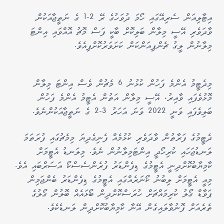
އިޓާލިއަން ސެރިއޭގައި ހޯމަ ދުވަހުގެ ރޭ 2-1 ގެ ނަތީޖާއަކުން
ވާދަވެރި އޭސީ މިލާން ބަލިކޮށް ބާކީ ފަސް މޮޗު އޮއްވައި އިންޓަ
މިލާނުން ލީގު ޗެންޕިއަންކަން ކަށަވަރުކޮށްފިއެވެ.
މިދެޓީމު އެންމެ ފަހުން ކުޅުނު 6 މެޗުން ވެސް އިންޓަ މިލާން
މޮޅުވެފައި ވާއިރު، އޭސީ މިލާން އަތުން އެޓީމު އެންމެ ފަހުން
ބަލިވެފައި ވަނީ 2022 ވަނަ އަހަރު 3-2 ގެ ނަތީޖާއަކުންނެވެ.
ދެޓީމުގެ ފަރާތުން ވާދަވެރި ކުޅުމެއް ފެނިގެދިޔަ މިމެޗުގައި ފުރަތަމަ
ލަނޑުޖަހައި ކުރިހޯދީ އިންޓަމިލާނުން ނެވެ. މިލަނޑު އެޓީމަށް
ކާމިޔާބުކޮށްދިނީ އެޓީމުގެ ޑިފެންޑަރު ފުރެންސެސްކޯ އަސަރްބައި އެވެ.
މިއީ އެޓީމަށް ލިބުނު ކޯނަރެއްގައި އެޓީމުގެ ޑިފެންޑަރު ބެންޖަމިން
ޕަވާޑް ގޯލު ކުރިމައްޗަށް ހުރަސްކޮށްދިން ބޯޅައެއް ބޮލުން ގޯލުގެ
ތެރެއަށް ފޮނުވާލައިގެން އޭނާ ކާމިޔާބުކޮށްދިން ލަނޑެކެވެ.