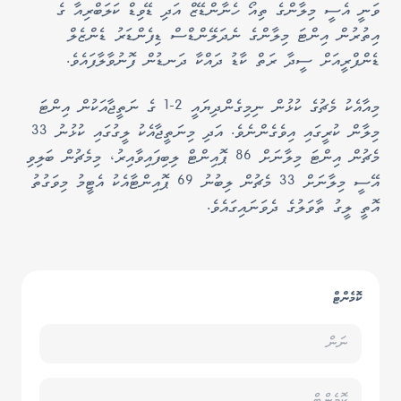
ވަނީ އެސީ މިލާންގެ ތިއޯ ހެނާންޑޭޒް އަދި ޑޭވިޑް ކަލަބްރިއާ ގެ
އިތުރުން އިންޓަ މިލާންގެ ނެދަލޭންޑްސް ޑިފެންޑަރު ޑެންޒެލް
ޑެންފްރީއަށް ސީދާ ރަތް ކާޑު ދައްކާ ދަނޑުން ފޮނުވާލާފައެވެ.
މިއާއެކު މެޗުގެ ކުޅުން ނިމިގެންދިޔައީ 2-1 ގެ ނަތީޖާއަކުން އިންޓަ
މިލާން ކުރީގައި އިވެގެންނެވެ. އަދި މިނަތީޖާއެކު ލީގުގައި ކުޅުނު 33
މެޗުން އިންޓަ މިލާނަށް 86 ޕޮއިންޓް ލިބިފައިވާއިރު، މިމެޗުން ބަލިވި
އޭސީ މިލާނަށް 33 މެޗުން ލިބުނު 69 ޕޮއިންޓާއެކު އެޓީމު މިވަގުތު
އޮތީ ލީގު ތާވަލުގެ ދެވަނައިގައެވެ.
ކޮމެންޓް