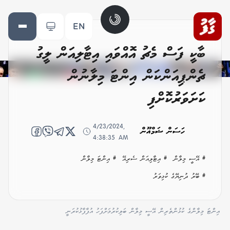
EN
ބާކީ ފަސް މެޗު އޮއްވައި އިޓާލިއަން ލީގު
ޗެންޕިއަންކަން އިންޓަ މިލާނުން
ކަށަވަރުކޮށްފި
4/23/2024,
ހަސަން ޝަމްއޫން
4:38:35 AM
# އޭސީ މިލާން
# އިޓާލިއަން ސެރިއޭ
# އިންޓަ މިލާން
# ބޭރު ދުނިޔޭގެ ކުޅިވަރު
އިންޓަ މިލާންގެ ކުޅުންތެރިން އޭސީ މިލާން ބަލިކުރުމަށްފަހު އުފާފާޅުކުރަނީ