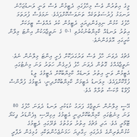
މީގެ އިތުރުން ވެސް މިހާފުގައި ދެޓީމުން ވެސް ވަނީ ލަނޑުޖަހާނެ
ރަނގަޅު ފުރުސަތުތަކެއް ތަނަވަސްކޮށްފައެވެ. ނަމަވެސް ފުރަތަމަ
ހާފުގެ ކުޅުން ނިމިގެންދިޔައީ ދެޓީމުން ކުރެ އެއްވެސް ޓީމަކަށް
އިތުރު ލަނޑެއް ކާމިޔާބުނުކުރެވި 1-0 ގެ ނަތީޖާއަކުން އިންޓަ މިލާން
ކުރީގައި އޮވެގެންނެވެ.
މެޗުގެ ދެވަނަ ހާފު ވެސް ވަރުގަދަކޮށް ފެށީ އިންޓަ މިލާނުން ނެވެ.
ނަތީޖާއެއްގެ ގޮތުން ދެވަނަ ހާފު ފެށިގެން ހަތަރު ވަނަ މިނެޓުގައި
އެޓީމުން ވަނީ އިތުރު ލަނޑެއް ކާމިޔާބުކޮށް އެޓީމުގެ ލީޑު
ފުޅާކޮށްފައެވެ. މިލަނޑު އެޓީމަށް ކާމިޔާބުކޮށްދިނީ، އެޓީމުގެ ފުރާންސް
ފޯވާޑް މާކަސް ތުރާމް އެވެ.
އޭސީ މިލާނުން ނަތީޖާގެ ފަރަގު ކުޑަކުރި ލަނޑު ދެވަނަ ހާފުގެ 80
ވަނަ މިނެޓުގައި ކާމިޔާބުކޮށްދިނީ އެޓީމުގެ އިގިރޭސި ޑިފެންޑަރު ފިކަޔޯ
ޓޮމޯރީ އެވެ. އަދި މެޗުގެ އިތުރު ވަގުތުގެ ތެރޭގައި ދެޓީމުގެ
ކުޅުންތެރިންގެ މެދުގައި ހިގާދިޔަ ހަމަނުޖެހުންތަކާއި ގުޅިގެން ރެފްރީ