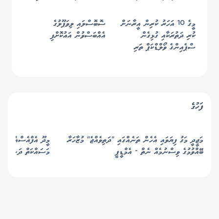
އެނބުރި ފުޓްބޯޅައިގެ ރަސްކަމަށް
ރެކޯޑް މުގުރާލައިފި
މީގެ 10 އަހަރު ކުރިން އީރާނަށް
ސޮބޮސްލައި ލިވަޕޫލުގެ
ކުރި ދަތުރަކާއި ގުޅިގެން
އެއްބަސްވުން އައުކޮށްފި
ސްޕެއިންގެ ވޯލްޑްކަޕް ތަރި
ކަޕްޑެވިލާއަށް އެމެރިކާއަށް
އެތެރެވުމަށް "އީއެސްޓީއޭ"
ނުލިބުނު
ފަހުގެ
މަޖީދީ މަގު ފިޔަވައި އެހެން ތަނެއްގައި "ދަތިވެއްޖެ" މުޒާހަރާ
މީދޫ އެފްއެސްއެމް ޝެޑ
ބޭއްވުމުގެ ވިސްނުމެއް ނެތް - އެމްޑީޕީ
މަސައްކަތް ދަނީ ކުރިއ