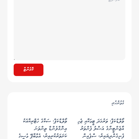
ކޮމެންޓް
ގުޅުންހުރި
ވޯލްޑްކަޕް: ވަރުގަދަ ޓީމަކާއި ޖެހި
ވޯލްޑްކަޕް: ސަކާގެ ހެޓްރިކާއެކު
އާޖެންޓީނާގެ އަސްލު ފެންވަރު
އިންްގްލެންޑް ތިންވަނަ
ފެނިގެންދިޔައިރު، ސްޕެއިން
ކަށަވަރުކުރިއިރު، އެމްބާޕޭ މެސީގެ