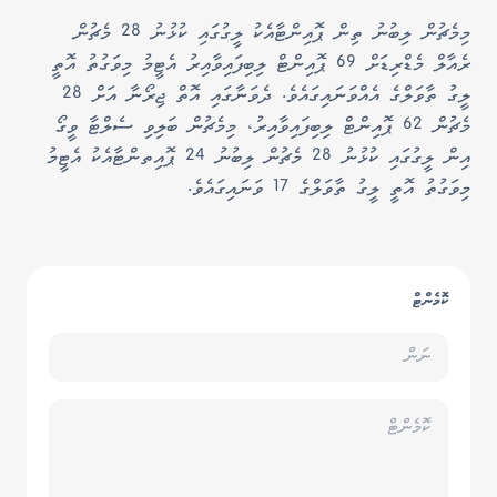
މިމެޗުން ލިބުނު ތިން ޕޮއިންޓާއެކު ލީގުގައި ކުޅުނު 28 މެޗުން
ރެއާލް މެޑްރިޑަށް 69 ޕޮއިންޓް ލިބިފައިވާއިރު އެޓީމު މިވަގުތު އޮތީ
ލީގު ތާވަލްގެ އެއްވަނައިގައެވެ. ދެވަނާގައި އޮތް ޖިރޯނާ އަށް 28
މެޗުން 62 ޕޮއިންޓް ލިބިފައިވާއިރު، މިމެޗުން ބަލިވި ސެލްޓާ ވީގޯ
އިން ލީގުގައި ކުޅުނު 28 މެޗުން ލިބުނު 24 ޕޮއިތންޓާއެކު އެޓީމު
މިވަގުތު އޮތީ ލީގު ތާވަލްގެ 17 ވަނައިގައެވެ.
ކޮމެންޓް