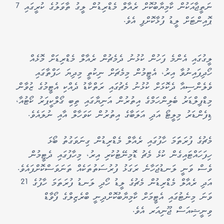
ނަތީޖާއަކުން ކާމިޔާބުކޮށް ރެއާލް މެޑްރިޑުން ލީގު ތާވަލުގެ ކުރީގައި 7
ޕޮއިންޓަށް ލީޑު ފުޅާކޮށްފި އެވެ.
ލީގުގައި އެންމެ ފަހުން ކުޅުނު ދެމެޗުން ރެއާލް މެޑްރިޑަށް މޮޅެއް
ހޯދިފައިނުވާ އިރު، އެޓީމުން މިމެޗަށް ނިކުތީ މިދިޔަ ހަފްތާގައި
ވެލެންސިއާ ދެކޮޅަށް ކުޅުނު މެޗުގައި ރަތްކާޑު ދެއްކި އެޓީމުގެ ޒުވާން
މިޑްފިލްޑަރު ބެލިންހަމްގެ އިތުރުން އަނިޔާގައި ތިބި ގޯލްކީޕަރު ކޯޓުއާ،
ޑިފެންޑަރު މިލީޓޯ އަދި އަލަބާގެ އިތުރުން ކަވަހާލް އާއި ނުލައެވެ.
މެޗުގެ ފުރަތަަމަ ހާފުގައި ރެއާލް މެޑްރިޑުން ގިނަވަގުތު ބޯޅަ
ހިފަހައްޓައިގެން ކުޅެ މެޗު ޑޮމިނޭޓުކުރި އިރު، މިހާފުގައި ދެޓީމުން
ވެސް ވަނީ ލަނޑުޖަހާނެ ރަގަޅު ފުރުސަތުތަކެއް ތަނަވަސްކޮށްފައެވެ.
އަދި ރެއާލް މެޑްރިޑުން މެޗުގެ ލީޑު ހޯދި ލަނޑު ފުރަތަމަ ހާފުގެ 21
ވަނަ މިނެޓުގައި އެޓީމަށް ކާމިޔާބުކޮށްދިނީ ބްރެޒިލްގެ ފޯވާޑް
ވިނީޝިއަސް ޖޫނިއަރ އެވެ.