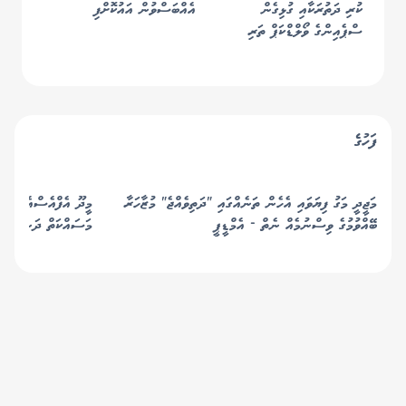
ކުރި ދަތުރަކާއި ގުޅިގެން
އެއްބަސްވުން އައުކޮށްފި
ސްޕެއިންގެ ވޯލްޑްކަޕް ތަރި
ކަޕްޑެވިލާއަށް އެމެރިކާއަށް
އެތެރެވުމަށް "އީއެސްޓީއޭ"
ނުލިބުނު
ފަހުގެ
މަޖީދީ މަގު ފިޔަވައި އެހެން ތަނެއްގައި "ދަތިވެއްޖެ" މުޒާހަރާ
މީދޫ އެފްއެސްއެމް ޝެޑ
ބޭއްވުމުގެ ވިސްނުމެއް ނެތް - އެމްޑީޕީ
މަސައްކަތް ދަނީ ކުރިއ