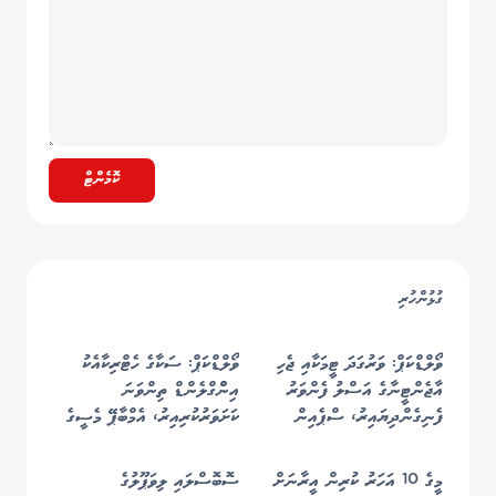
ކޮމެންޓް
ގުޅުންހުރި
ވޯލްޑްކަޕް: ވަރުގަދަ ޓީމަކާއި ޖެހި
ވޯލްޑްކަޕް: ސަކާގެ ހެޓްރިކާއެކު
އާޖެންޓީނާގެ އަސްލު ފެންވަރު
އިންްގްލެންޑް ތިންވަނަ
ފެނިގެންދިޔައިރު، ސްޕެއިން
ކަށަވަރުކުރިއިރު، އެމްބާޕޭ މެސީގެ
އެނބުރި ފުޓްބޯޅައިގެ ރަސްކަމަށް
ރެކޯޑް މުގުރާލައިފި
މީގެ 10 އަހަރު ކުރިން އީރާނަށް
ސޮބޮސްލައި ލިވަޕޫލުގެ