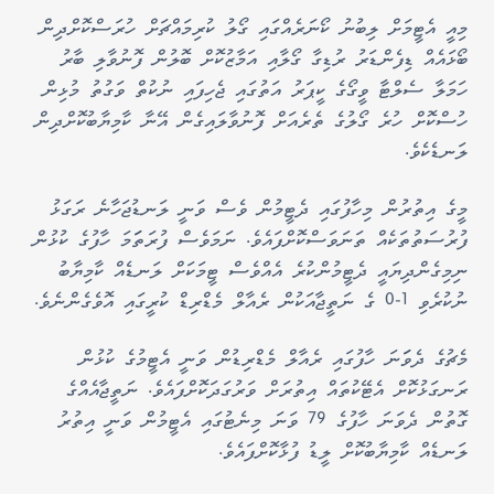
މިއީ އެޓީމަށް ލިބުނު ކޯނަރެއްގައި ގޯލު ކުރިމައްޗަށް ހުރަސްކޮށްދިން
ބޯޅައެއް ޑިފެންޑަރު ރުޑިގާ ގޯލާއި އަމާޒުކޮށް ބޮލުން ފޮނުވާލި ބާރު
ހަމަލާ ސެލްޓާ ވީގޯގެ ކީޕަރު އަތުގައި ޖެހިފައި ނުކުތް ވަގުތު މުޅިން
ހުސްކޮށް ހުރެ ގޯލުގެ ތެރެއަށް ފޮނުވާލައިގެން އޭނާ ކާމިޔާބުކޮށްދިން
ލަނޑެކެވެ.
މީގެ އިތުރުން މިހާފުގައި ދެޓީމުން ވެސް ވަނީ ލަނޑުޖަހާނެ ރަގަޅު
ފުރުސަތުތަކެއް ތަނަވަސްކޮށްފައެވެ. ނަމަވެސް ފުރަތަަމަ ހާފުގެ ކުޅުން
ނިމިގެންދިޔައީ ދެޓީމުންކުރެ އެއްވެސް ޓީމަކަށް ލަނޑެއް ކާމިޔާބު
ނުކުރެވި 1-0 ގެ ނަތީޖާއަކުން ރެއާލް މެޑްރިޑް ކުރީގައި އޮވެގެންނެވެ.
މެޗުގެ ދެވަަނަ ހާފުގައި ރެއާލް މެޑްރިޑުން ވަނީ އެޓީމުގެ ކުޅުން
ރަނގަޅުކޮށް އެޓޭކުތައް އިތުރަށް ވަރުގަދަކޮށްފައެވެ. ނަތީޖާއެއްގެ
ގޮތުން ދެވަނަ ހާފުގެ 79 ވަނަ މިނެޓުގައި އެޓީމުން ވަނީ އިތުރު
ލަނޑެއް ކާމިޔާބުކޮށް ލީޑު ފުޅާކޮށްފައެވެ.