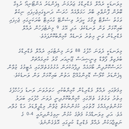
މިލަނޑަކީ ރެއާލް މެޑްރިޑްގެ ޖަރުމަނު ޑިފެންޑަރު އެންޓޯނިއޯ ރުޑިގާ
ބޮލުން ފޮނުވާލި ބާރު ހަމަލާއެއް ހުރަސް ދަނޑީގައިޖެހިފައި ނިކުތް
ވަގުތު ސެލްޓާ ވީގޯގެ ކީޕަރު ވިސެންޓޭ ގުއައިޓާ ބުރަކަށީގައި ޖެހިފައި
ބައިކޮޅަށް ވަން ލަނޑެކެވެ. އަދި އޭގެ 9 މިނެޓުފަހުން ރެއާލް
މެޑްރިޑުން ވަނީ އިތުރު ލަނޑެއް ކާމިޔާބުކޮށްފައެވެ.
މިލަނޑަކީ ދެވަނަ ހާފުގެ 88 ވަނަ މިނެޓުގައި ރެއާލް މެޑްރިޑްގެ
ބުރެޒިލް ފޯވާޑް ވިނީޝިއަސް ޖޫނިއަރ ގޯލު ކުރިމައްޗަށް
ހުރަސްކޮށްދިން ބޯޅައެއް ދިފާއުކުރަން އުޅުމުގެތެރޭގައި އެޓީމުގެ ޒުވާން
ޑިފެންޑަރު ކާލޯސް ޑޮމިންގުއޭޒް އަތުން ބައިކޮޅަށް ވަން ލަނޑެކެވެ.
މިމެޗުގައި ރެއާލް މެޑްރިޑުން ކާމިޔާބުކުރި ހަތަރުވަނަ ލަނޑު ފަހުހާފުގެ
އިތުރު ވަގުތުގެ ތެރޭގައި ކާމިޔާބުކޮށްދިނީ ދެވަނަ ހާފުގައި ބަދަލު
ކުޅުންތެރިއެއްގެ ގޮތުގައި ކުޅެންނުކުތް ޒުވާން މިޑްފީލްޑަރު އަޑާ ގުލާރ
އެވެ. އަދި މިލަނޑާއެކު މެޗުގެ ކުޅުން ނިމިގެންދިޔައީ 4-0 ގެ
ނަތީޖާއަކުން ރެއާލް މެޑްރިޑް ކުރީގައި އޮވެގެންނެވެ.