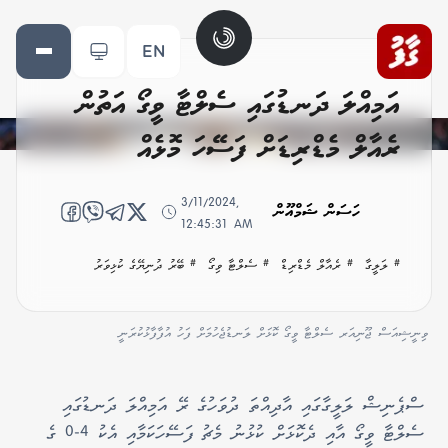
EN
އަމިއްލަ ދަނޑުގައި ސެލްޓާ ވީގޯ އަތުން
ރެއާލް މެޑްރިޑަށް ފަސޭހަ މޮޅެއް
3/11/2024,
ހަސަން ޝަމްއޫން
12:45:31 AM
# ލަލީގާ
# ރެއާލް މެޑްރިޑް
# ސެލްޓާ ވިގޯ
# ބޭރު ދުނިޔޭގެ ކުޅިވަރު
ވިނީޝިއަސް ޖޫނިއަރ ސެލްޓާ ވީގޯ ކޮޅަށް ލަނޑުޖެހުމަށް ފަހު އުފާފާޅުކުރަނީ
ސްޕެނިޝް ލަލީގާގައި އާދިއްތަ ދުވަހުގެ ރޭ އަމިއްލަ ދަނޑުގައި
ސެލްޓާ ވީގޯ އާއި ދެކޮޅަށް ކުޅުނު މެޗު ފަސޭހަކަމާއި އެކު 4-0 ގެ