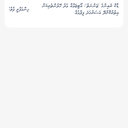
ޑާކް ރެއިންގެ 'ޖަންނަތު': އޯޓިޒަމްއާ މެދު ހޭލުންތެރިކަން
ހިންމަފުށީ ފުލުހުންގެ 
އިތުރުކޮށްދޭ އަސަރުގަދަ ފިލްމެއް
© 2019 Gaafu Media Group Pvt Ltd. All
Rights Reserved