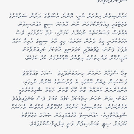
ސާފުކޮށްދެއްވިއެވެ.
ކައުންސިލުން އިތުރަށް ބުނީ، އޮންނަ އުޞޫލުގެ ދަށުން ސަރުކާރުގެ
ގެޒެޓްގައި ޢިއުލާންކޮށްގެން ނޫން ގޮތަކަށް ސިޓީ ކައުންސިލުން
އެއްވެސް މަސައްކަތެއް ނުކުރާނެ ކަމަށާއި، މުދާ ހޯދުމުގައި ވެސް
އަމަލުކުރަނީ މީގެ ދަށުން ކަމަށެވެ. މިއީ މާލެ ސިޓީގެ ހުރިހާ ކަމެއް
ދެފުށް ފެންނަ، ޖަވާބުދާރީ ކުރުވަނިވި ގޮތަކަށް ކުރިއަށްދާކަން
ޔަގީންކޮށް ރައްޔިތުންގެ އިތުބާރު ބޮޑުކުރުމަށް ކުރާ ކަމެކެވެ.
މިހާ ސާފުކޮށް ކަންކަން ހިނގަމުންދާއިރު، ސައްހަ މައުލޫމާތު
ފަސޭހައިން ލިބެން އޮއްވައި އެ ފުރުސަތުގެ ބޭނުން ނުހިފައި،
އާންމުންނަށް ކަންއޮތް ގޮތް އޮޅޭ ގޮތަށް ޚަބަރު ޝާއިޢުކުރުމަކީ
ކައުންސިލުން ނުހަނު ހިތާމަކުރާ ކަމެއް ކަމަށް ވެސް ބުނެފައިވެއެވެ.
އެހެންކަމުން، ކައުންސިލުގެ ކަންކަމާ ގުޅޭގޮތުން އެއްވެސް ވާހަކައެއް
ޝާއިޢުކުރާއިރު، ކައުންސިލާ ގުޅުއްވައިގެން ޞައްޙަ މަޢުލޫމާތު
ހޯދުމަށް ސިޓީ ކައުންސިލުން ވަނީ އިލްތިމާސްކޮށްފައެވެ.