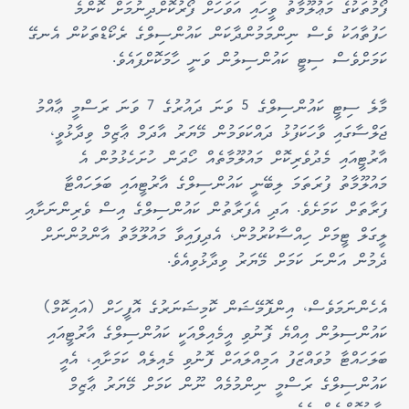
ފޯމުތަކުގެ މަޢުލޫމާތު ވީހައި އަވަހަށް ފޯރުކޮށްދިނުމަށް ކޮންމެ
ހަފުތާއަކު ވެސް ނިންމަމުންދާކަން ކައުންސިލްގެ ރެކޯޑްތަކުން އެނގޭ
ކަމަށްވެސް ސިޓީ ކައުންސިލުން ވަނީ ހާމަކޮށްފައެވެ.
މާލެ ސިޓީ ކައުންސިލްގެ 5 ވަނަ ދައުރުގެ 7 ވަނަ ރަސްމީ ޢާއްމު
ޖަލްސާގައި ވާހަކަފުޅު ދައްކަވަމުން މޭޔަރު އާދަމް ޢާޒިމް ވިދާޅުވީ،
އާރުޓީއައި މެދުވެރިކޮށް މައުލޫމާތެއް ހޯދަން ހުށަހެޅުމުން އެ
މައުލޫމާތު ފުރަތަމަ ލިބޭނީ ކައުންސިލްގެ އާރުޓީއައި ބަލަހައްޓާ
ފަރާތަށް ކަމަށެވެ. އަދި އެފަރާތުން ކައުންސިލްގެ އިސް ވެރިންނަށާއި
ލީގަލް ޓީމަށް ހިއްސާކުރުމުން، އެދިފައިވާ މައުލޫމާތު އާންމުންނަށް
ދެމުން އަންނަ ކަމަށް މޭޔަރު ވިދާޅުވިއެވެ.
އެހެންނަމަވެސް، އިންފޮމޭޝަން ކޮމިޝަނަރުގެ އޮފީހަށް (އައިކޮމް)
ކައުންސިލުން އިއްޔެ ފޮނުވި އީމެއިލްއަކީ ކައުންސިލްގެ އާރުޓީއައި
ބަލަހައްޓާ މުވައްޒަފު އަމިއްލައަށް ފޮނުވި މެއިލެއް ކަމަށާއި، އެއީ
ކައުންސިލްގެ ރަސްމީ ނިންމުމެއް ނޫން ކަމަށް މޭޔަރު ޢާޒިމް