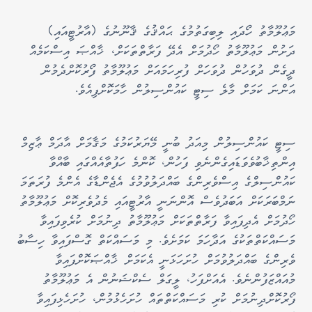
މަޢުލޫމާތު ހޯދައި ލިބިގަތުމުގެ ޙައްޤުގެ ޤާނޫނުގެ (އާރުޓީއައި)
ދަށުން މަޢުލޫމާތު ހޯދުމަށް އެދޭ ފަރާތްތަކަށް، ޚާއްޞަ އިސްކަމެއް
ދީގެން ދުވަހުން ދުވަހަށް ފުރިހަމައަށް މަޢުލޫމާތު ފޯރުކޮށްދެމުން
އަންނަ ކަމަށް މާލެ ސިޓީ ކައުންސިލުން ހާމަކޮށްފިއެވެ.
ސިޓީ ކައުންސިލުން މިއަދު ބުނީ މޭޔަރުކަމުގެ މަޤާމަށް އާދަމް ޢާޒިމް
އިންތިޚާބުވެވަޑައިގެންނެވި ފަހުން، ކޮންމެ ހަފުތާއެއްގައި ބާއްވާ
ކައުންސިލްގެ އިސްވެރިންގެ ބައްދަލުވުމުގެ އެޖެންޑާގެ އެންމެ ފުރަތަމަ
ނަމްބަރަކަށް އަބަދުވެސް އޮންނަނީ އާރުޓީއައި މެދުވެރިކޮށް މަޢުލޫމާތު
ހޯދުމަށް އެދިފައިވާ ފަރާތްތަކަށް މަޢުލޫމާތު ދިނުމަށް ކުރެވިފައިވާ
މަސައްކަތްތަކުގެ އަދާހަމަ ކަމަށެވެ. މި މަސައްކަތް ގޮސްފައިވާ ހިސާބު
ވެރިންގެ ބައްދަލުވުމަށް ހުށަހަޅަނީ އެކަމަށް ޚާއްޞަކޮށްފައިވާ
މުއައްޒަފުންނެވެ. އެއަށްފަހު، ލީގަލް ސެކްޝަނުން އެ މަޢުލޫމާތު
ފޯރުކޮށްދިނުމަށް ކުރި މަސައްކަތްތައް ހުށަހެޅުމުން، ހުށަހެޅިފައިވާ