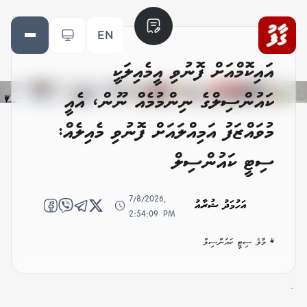
EN
އައިކޮމްއަށް ފޮނުވި އީމެއިލަކީ
ކައުންސިލްގެ ނިންމުމެއް ނޫން، އެއީ
މުވައްޒަފު އަމިއްލައަށް ފޮނުވި މެއިލެއް:
ސިޓީ ކައުންސިލް
7/8/2026,
އަހުމަދު ޝުރާއު
2:54:09 PM
# މާލެ ސިޓީ ކައުންސިލް
-