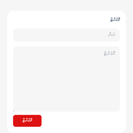
ކޮމެންޓް
ކޮމެންޓް