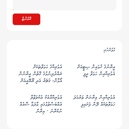
ކޮމެންޓް
ގުޅުންހުރި
އީރާނުގެ ޚުމައިން ސިޓީއަށް
އެމެރިކާގެ ޙަމަލާތަކަށް
އެމެރިކާއިން ހަމަލާ ދީފި
ރައްދުދިނުމުގެ ގޮތުން އީރާނުން
އޯމާން، ޤަޠަރު އަދި ޔޫއޭއީއަށް
މިސައިލް ޙަމަލާތަކެއް ދީފި
އެމެރިކާއިން އިރާނަށް ވަރުގަދަ
އެމެރިކާއާއެކު އެކުލަވާލާ
ހަމަލާތަކެއް ދޭން ފަށައިފި
އެއްބަސްވުމުގައި މާދަމާ ސޮއެއް
ނުކުރާނެ - އިރާން