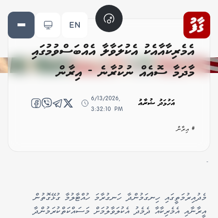
EN
އެމެރިކާއާއެކު އެކުލަވާލާ އެއްބަސްވުމުގައި
މާދަމާ ސޮއެއް ނުކުރާނެ - އިރާން
6/13/2026,
އަހުމަދު ޝުރާއު
3:32:10 PM
# އިރާން
-
މެދުއިރުމަތީގައި ހިނގަމުންދާ ހަނގުރާމަ ހުއްޓާލުމާ ގުޅޭގޮތުން
އީރާނާއި އެމެރިކާއާ ދެމެދު އެކުލަވާލުމަށް މަސައްކަތްކުރަމުންދާ