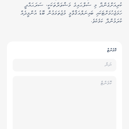
ކުރިއަށްގެންދާ މި ސުލްޙައިގެ މަޝްވަރާތަކަކީ، ސަރަޙައްދީ
ހަމަޖެހުމަށްޓަކައި ބައިނަލްއަޤްވާމީ މުޖުތަމަޢުން ބޮޑު އުންމީދެއް
ކުރަމުންދާ ކަމެކެވެ.
ކޮމެންޓް