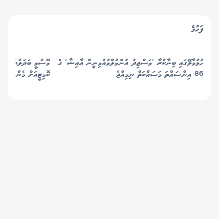
ފަހުގެ
ހުޅުމާލޭގައި ބިނާކުރާ 'މަސްޖިދު އުންމުލްމުއުމިނީން ޢާއިޝާ' ގެ
މޫސުމީ ބަދަލުތަކާ ބެހ
86 އިންސައްތަ މަސައްކަތް ނިމިއްޖެ
ކޮމިޓީއަށް މެންބަރުން