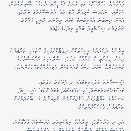
ފަހުމުނާމާ (އެމްއޯޔޫ) ގައި މާދަމާ (އާދީއްތަ ދުވަހު) ސޮއިނުކުރާނެ
ކަމަށާއި، ނަމަވެސް ކުރިއަށް އޮތް މަދު ދުވަސްކޮޅެއްގެ ތެރޭގައި
އެކަން ހިނގުން އެކަށީގެންވާ ކަމަށް އީރާނުގެ ޚާރިޖީ ވުޒާރާގެ
ތަރުޖަމާނު އިސްމާޢީލް ބަޤާއީ ވިދާޅުވެއްޖެއެވެ.
އީރާނުގެ ދައުލަތުގެ މީޑިއާތަކުން ރިޕޯޓްކޮށްފައިވާ ގޮތުގައި ތަރުޖަމާނު
މިހެން ވިދާޅުވީ ދެ ޤައުމުގެ މެދުގައި ސުލްޙައިގެ އެއްބަސްވުމަކާ
ގާތްވަމުންދާ ކަމަށް ދެކެވޭ ވާހަކަތަކަށް އަލިއަޅުއްވާލައްވަމުންނެވެ.
ޕާކިސްތާނުގެ މެދުވެރިވުމާއެކު ދެ ފަރާތުގެ މެދުގައި
މަޝްވަރާކުރެވެމުންދާ "އިސްލާމްއާބާދު މެމޮރެންޑަމް" އަކީ ސީދާ
ހަނގުރާމަ ހުއްޓާލުމަށް އަމާޒުކޮށްގެން ކުރިއަށްދާ މަސައްކަތެއްކަން
ތަރުޖަމާނު ފާހަގަކުރެއްވިއެވެ.
އަދި މި މަރުޙަލާގައި އީރާނުގެ ނިއުކްލިއަރ މައްސަލައާ ގުޅޭގޮތުން
އެއްވެސް ވަރަކަށް މަޝްވަރާ ނުކުރުމަށް ދެ ފަރާތުންވެސް