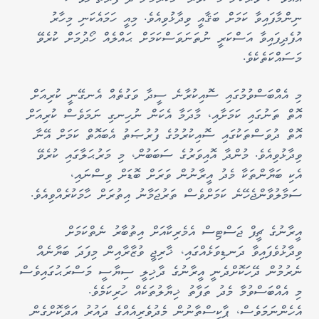
ނިންމާފައިވާ ކަމަށް ބަޤާއީ ވިދާޅުވިއެވެ. މިއީ ހަމައެކަނި މިހާރު
އުފެދިފައިވާ އަސްކަރީ ނުތަނަވަސްކަމަށް ޙައްލެއް ހޯދުމަށް ކުރެވޭ
މަސައްކަތެކެވެ.
މި އެއްބަސްވުމުގައި ސޮއިކުރާނެ ސީދާ ވަގުތެއް އެނގޭނީ ކުރިއަށް
އޮތް ތަނުގައި ކަމަށާއި، މާދަމާ އެކަން ނުހިނގި ނަމަވެސް ކުރިއަށް
އޮތް ދުވަސްތަކުގައި ސޮއިކުރުމުގެ ފުރުޞަތު އެބައޮތް ކަމަށް އޭނާ
ވިދާޅުވިއެވެ. މުންދާ އޮއިވަރުގެ ސަބަބުން، މި މަރުޙަލާގައި ކުރެވޭ
އެކި ބަޔާންތަކާ މެދު އީރާނުން ވަރަށް ބޮޑަށް ވިސްނައި،
ސަމާލުވާންޖެހޭނެ ކަމަށްވެސް ތަރުޖަމާނު އިތުރަށް ހާމަކުރެއްވިއެވެ.
އީރާނުގެ ޗީފް ޖަސްޓިސް އެމެރިކާއަށް އިތުބާރު ނެތްކަމަށް
ވިދާޅުވެފައިވާ ދަނޑިވަޅެއްގައި، ޚާރިޖީ ވުޒާރާއިން މިފަދަ ބަޔާނެއް
ނެރުމުން ދޭހަކޮށްދެނީ އީރާނުގެ ދާޚިލީ ސިޔާސީ މަސްރަޙުގައިވެސް
މި އެއްބަސްވުމާ މެދު ތަފާތު ޚިޔާލުތަކެއް ހުރިކަމެވެ.
އެހެންނަމަވެސް، ޕާކިސްތާނުން މެދުވެރިއެއްގެ ދައުރު އަދާކޮށްގެން