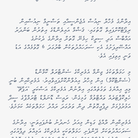
އިރާންގެ މެހްރް ނިއުސް އެޖެންސީއާއި ތަސްނީމް ނިއުސްއިން
ރިޕޯޓްކޮށްފައިވާ ގޮތުގައި، ޤަޝްމް އައިލެންޑްގެ އިތުރުން ބަންދަރު
އައްބާސް އަދި ސިރީކް ހިމެނޭ ގޮތަށް އިރާންގެ ދެކުނުގެ
އައްސޭރިފަށުގެ އެކި ސަރަހައްދުތަކުން ބާރުގަދަ 6 ގޮވުމެއްގެ އަޑު
ވަނީ އިވިފައި އެވެ.
މި ހަމަލާތަކުގެ ޒިންމާ އެމެރިކާގެ ސެންޓްރަލް ކޮމާންޑް
(ސެންޓްކޮމް) އިން މިހާރު އިއުލާންކޮށްފައިވާއިރު، އެމެރިކާއިން ބުނީ
މިއީ އިއްޔެގެ ވަގުތެއްގައި އިރާނުން އެމެރިކާގެ އަސްކަރީ "އަޕާޗޭ"
ހެލިކޮޕްޓަރެއް ވައްޓާލުމާ ގުޅިގެން، ރައީސް ޑޮނަލްޑް ޓްރަމްޕްގެ ސީދާ
އަމުރުފުޅަށް ދިފާއީގޮތުން ދިން ވަރުގަދަ ރައްދު ހަމަލާތަކެއް ކަމަށެވެ.
އެމެރިކާއިން ރާއްޖެ ގަޑިން މިއަދު ހެނދުނު ބުނެފައިވަނީ، އިރާނުގެ
ސަރަހައްދުތަކަށް ދޭންފެށި ހަމަލާތަކަކީ އެމެރިކާގެ އަމިއްލަ ދިފާއުގައި