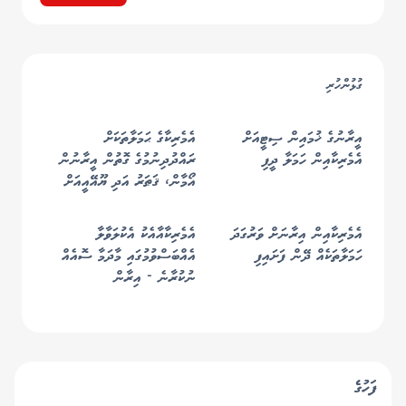
ގުޅުންހުރި
އީރާނުގެ ޚުމައިން ސިޓީއަށް
އެމެރިކާގެ ޙަމަލާތަކަށް
އެމެރިކާއިން ހަމަލާ ދީފި
ރައްދުދިނުމުގެ ގޮތުން އީރާނުން
އޯމާން، ޤަޠަރު އަދި ޔޫއޭއީއަށް
މިސައިލް ޙަމަލާތަކެއް ދީފި
އެމެރިކާއިން އިރާނަށް ވަރުގަދަ
އެމެރިކާއާއެކު އެކުލަވާލާ
ހަމަލާތަކެއް ދޭން ފަށައިފި
އެއްބަސްވުމުގައި މާދަމާ ސޮއެއް
ނުކުރާނެ - އިރާން
ފަހުގެ