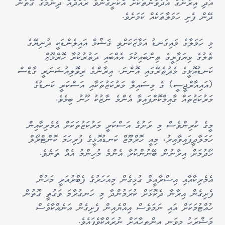
އަދި އިރާނުގެ އުދުވާންތަކަށް އެކަށީގެންވާ ރައްދެއް ދިނުމުގެ ގޮތުން
ދޭން ފެށި ހަމަލާތަކެއް ކަމަށެވެ.
މި ހަމަލާގެ މައިގަނޑު އަމާޒަކަށްވި ޤަޝްމް އައިލެންޑަކީ ދުނިޔޭގެ
ތެލުގެ ވިޔަފާރީގެ ތިންބައިކުޅަ އެއްބައި ދަތުރުކުރާ ހޮރްމޫޒް
ކަނޑުއޮޅީގެ މެދުތެރޭގައި އޮންނަ، އިރާންގެ ރިވޮލިއުޝަނަރީ ގާޑްސް
(އައިއާރްޖީސީ) ގެ މިސައިލް މަރުކަޒުތަކާއި އަސްކަރީ ކަނޑުގެ
މަރުކަޒުތައް ގާއިމްކޮށްފައިވާ އެންމެ ނާޒުކު ހޫނު ބިމެވެ.
މީގެ ކުރިންވެސް މި ރަށުގެ އަސްކަރީ މަރުކަޒުތަކަށް އެމެރިކާއިން
ހަމަލާދީފައިވާއިރު، މިއީ ހޮރްމޫޒް ކަނޑުއޮޅީގެ ފުރިހަމަ ކޮންޓްރޯލް
ހޯދުމަށް އިރާނުން ބޭނުންކުރާ އެންމެ މުހިންމު އެއް ތަނެވެ.
އެމެރިކާއާއި އިސްރާއީލް ގުޅިގެން މިއަހަރުގެ ފެބްރުއަރީ މަހުން
ފެށިގެން އިރާނާ ދެކޮޅަށް ކުރަމުންދާ މި ހަނގުރާމަ ވަގުތީ ގޮތުން
ހުއްޓުމަކަށް އައި ނަމަވެސް އިއްޔެއިން ފެށިގެން އަނެއްކާވެސް
މަޝްރަހު މިވަނީ އިންތިހާއަށް ނުރައްކާވެފައެވެ.