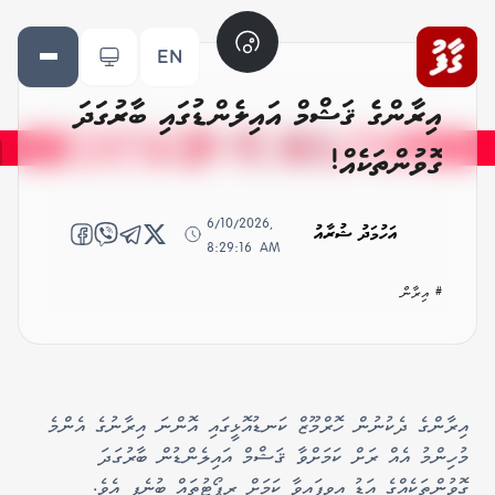
EN
އިރާންގެ ޤަޝްމް އައިލެންޑުގައި ބާރުގަދަ
ގޮވުންތަކެއް!
6/10/2026,
އަހުމަދު ޝުރާއު
8:29:16 AM
# އިރާން
އިރާންގެ ދެކުނުން ހޮރްމޫޒް ކަނޑުއޮޅީގައި އޮންނަ އިރާނުގެ އެންމެ
މުހިންމު އެއް ރަށް ކަމަށްވާ ޤަޝްމް އައިލެންޑުން ބާރުގަދަ
ގޮވުންތަކެއްގެ އަޑު އިވިފައިވާ ކަމަށް ރިޕޯޓުތައް ބުނެފި އެވެ.