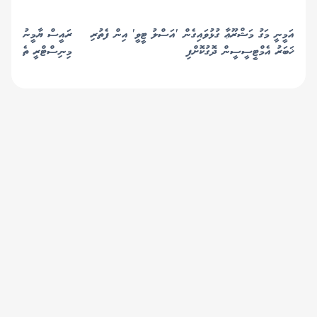
އަމީނީ މަގު މަޝްރޫޢާ ގުޅުވައިގެން 'އަސްލު ޓީވީ' އިން ފެތުރި
ޚަބަރު އެމްޓީސީސީން ދޮގުކޮށްފި
މިނިސްޓްރީ ތެރެއިން:
© 2019 Gaafu Media Group Pvt Ltd. All
Rights Reserved