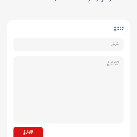
ކޮމެންޓް
ކޮމެންޓް