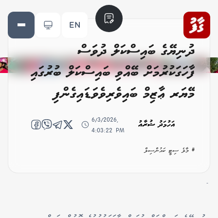
EN
ދުނިޔޭގެ ބައިސްކަލް ދުވަސް
ފާހަގަކުރުމަށް ބޭއްވި ބައިސްކަލް ބުރުގައި
މޭޔަރ ޢާޒިމް ބައިވެރިވެވަޑައިގެންފި
6/3/2026,
އަހުމަދު ޝުރާއު
4:03:22 PM
# މާލެ ސިޓީ ކައުންސިލް
-