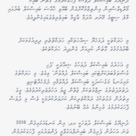
ދުނިޔޭގެ ބައިސްކަލް ދުވަސް ފާހަގަކުރުމުގެ ގޮތުން ބައިކް
މޯލްޑިވްސްއިން އިންތިޒާމުކޮށްގެން ބޭއްވި ހާއްސަ ބައިސްކަލް ބުރުގައި
މާލެ ސިޓީގެ މޭޔަރ އާދަމް ޢާޒިމް ބައިވެރިވެވަޑައިގެންފިއެވެ.
މި ހަރަކާތަކީ ދުޅަހެޔޮ ސިއްހަތަކާއި ހަރަކާތްތެރި ދިރިއުޅުމަކަށް
ބާރުއެޅުމުގެ ގޮތުން ކުރިއަށް ގެންދިޔަ ހަރަކާތެކެވެ.
މި އަހަރުގެ ބައިސްކަލް ދުވަހުގެ ޝިއާރަކީ "ފެހި
މުސްތަޤުބަލަކަށްޓަކައި ބައިސްކަލް ދުއްވުން" މިއެވެ. މި ހަރަކާތުގެ
މައިގަނޑު މަގުސަދަކީ ބައިސްކަލް ދުއްވުމާއި ދެމެހެއްޓެނިވި
ދަތުރުފަތުރުގެ ނިޒާމުތަކަށް ޒުވާން ޖީލު އަހުލުވެރިކުރުވުމެވެ. މީގެ
އިތުރުން މަގުތަކުގެ ރައްކާތެރިކަން ކަށަވަރުކުރުމަކީ ވެސް މި ދުވަސް
ފާހަގަކުރުމުގެ މުހިންމު އެއް ބޭނުމެވެ.
ދުނިޔޭގެ ބައިސްކަލް ދުވަހަކީ އދ. އިން ކަނޑައަޅައިގެން 2018
ވަނަ އަހަރުން ފެށިގެން ބައިނަލްއަގުވާމީ ފެންވަރުގައި ފާހަގަކުރަމުން