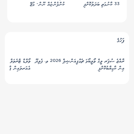
33 ކާނުމަތި ބަދަލުކޮށްފި
ކުންފުންޏެއް ނޫން- މުޖޭ
ފަހުގެ
ރާއްޖެ ސުޕަރ ލީގް ވޯލީބޯޅަ ޗެމްޕިއަންޝިޕް 2026 ވ. ފެލިދޫ
އިން ކާމިޔާބުކޮށްފި
އެއަރލައިން ޕާޓްނަރަކ