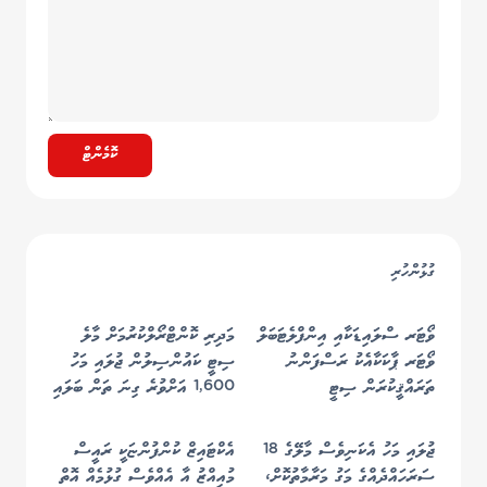
ކޮމެންޓް
ގުޅުންހުރި
ވޯޓަރ ސްލައިޑަކާއި އިންފްލެޓަބަލް
މަދިރި ކޮންޓްރޯލްކުރުމަށް މާލެ
ވޯޓަރ ޕާކަކާއެކު ރަސްފަންނު
ސިޓީ ކައުންސިލުން ޖުލައި މަހު
ތަރައްޤީކުރަން ސިޓީ
1,600 އަށްވުރެ ގިނަ ތަން ބަލައި
ކައުންސިލުން ތައްޔާރުވަނީ
ފާސްކޮށްފި
ޖުލައި މަހު އެކަނިވެސް މާލޭގެ 18
އެކްޓައިޒް ކުންފުންޏަކީ ރައީސް
ސަރަހައްދެއްގެ މަގު މަރާމާތުކޮށް،
މުއިއްޒު އާ އެއްވެސް ގުޅުމެއް އޮތް