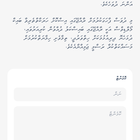
އަންނަ ދުވަހެކެވެ.
މި ދުވަސް ފާހަގަކުރުމަށް ރާއްޖޭގައި އިސްކޮށް ހަރަކާތްތެރިވާ ބައިކް
މޯލްޑިވްސް އަކީ ރާއްޖޭގައި ބައިސްކަލު ދުއްވުން ކުރިއަރުވައި،
ދުޅަހެޔޮ ދިރިއުޅުމަކަށް ހިތްވަރުދީ، ތިމާވެށި ހިމާޔަތްކުރުމަށް
މަސައްކަތްކުރާ ރަސްމީ ޖަމިއްޔާއެކެވެ.
ކޮމެންޓް