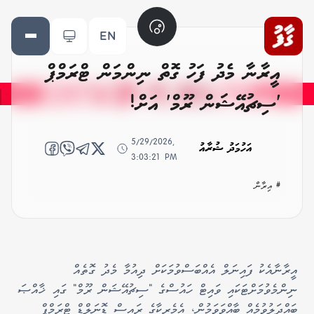
EN
އީރާނާ މެދު ފަހު ގޮތް ނިންމަން ޓްރަމްޕް
'ސިޗުއޭޝަން ރޫމް' އަށް!
5/29/2026,
އަހުމަދު ޝުރާއު
3:03:21 PM
# އިރާން
އީރާނާއެކު ފައިނަލް އެއްބަސްވުމަކަށް ދިއުމާ މެދު ގޮތެއް
ނިންމެވުމަށްޓަކައި ވައިޓް ހައުސްގެ "ސިޗުއޭޝަން ރޫމް" ގައި ޚާއްޞަ
ބައްދަލުވުމެއް ބާއްވަވަމުން، އެމެރިކާގެ ރައީސް ޑޮނަލްޑް ޓްރަމްޕް