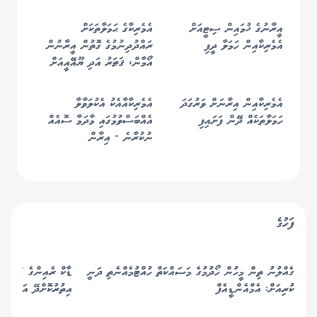
އީރާނުގެ ޚުމައިން ސިޓީއަށް
އެމެރިކާގެ ޙަމަލާތަކަށް
އެމެރިކާއިން ހަމަލާ ދީފި
ރައްދުދިނުމުގެ ގޮތުން އީރާނުން
އޯމާން، ޤަޠަރު އަދި ޔޫއޭއީއަށް
މިސައިލް ޙަމަލާތަކެއް ދީފި
އެމެރިކާއިން އިރާނަށް ވަރުގަދަ
އެމެރިކާއާއެކު އެކުލަވާލާ
ހަމަލާތަކެއް ދޭން ފަށައިފި
އެއްބަސްވުމުގައި މާދަމާ ސޮއެއް
ނުކުރާނެ - އިރާން
ފަހުގެ
ގެއްލުނު ތިން މީހުން ހޯދުމުގެ މަސައްކަތް ހުއްޓުމެއްނެތި ދަނީ
ޑާކް ރެއިންގެ 'ޖަންނަތ
ކުރިއަށް: އެމްއެންޑީއެފް
އިތުރުކޮށްދޭ އަސަރުގަދ