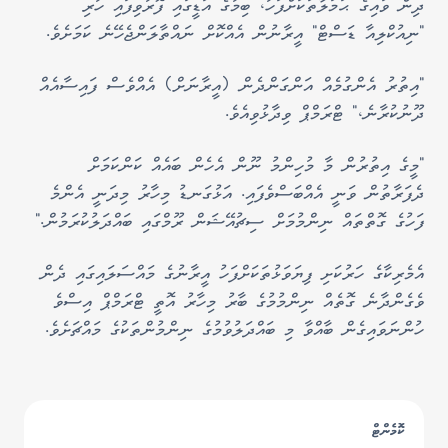
ދިން ވައިގެ ޙަމަލާތަކަށްފަހު، ބިމުގެ އަޑީގައި ފޮރުވިފައި ހުރި
"ނިއުކްލިއާ ޑަސްޓް" އީރާނުން އެއްކޮށް ނައްތާލަންޖެހޭނެ ކަމަށެވެ.
"އިތުރު އެންގުމެއް އަންގަންދެން (އީރާނަށް) އެއްވެސް ފައިސާއެއް
ދޫނުކުރާނެ،" ޓްރަމްޕް ވިދާޅުވިއެވެ.
"މީގެ އިތުރުން މާ މުހިންމު ނޫން އެހެން ބައެއް ކަންކަމަށް
ދެފަރާތުން ވަނީ އެއްބަސްވެފައި. އަޅުގަނޑު މިހާރު މިދަނީ އެންމެ
ފަހުގެ ގޮތްތައް ނިންމުމަށް ސިޗުއޭޝަން ރޫމްގައި ބައްދަލުކުރަމުން."
އެމެރިކާގެ ހަރުކަށި ފިޔަވަޅުތަކަށްފަހު އީރާނުގެ މައްސަލައިގައި ދެން
ވެގެންދާނެ ގޮތެއް ނިންމުމުގެ ބާރު މިހާރު އޮތީ ޓްރަމްޕް އިސްވެ
ހުންނަވައިގެން ބާއްވާ މި ބައްދަލުވުމުގެ ނިންމުންތަކުގެ މައްޗަށެވެ.
ކޮމެންޓް