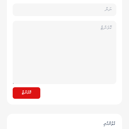
ކޮމެންޓް
ގުޅުންހުރި