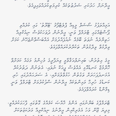
އީރާނަށް ހަރުކަށި ޝަރުޠުތަކެއް ކުރިމަތިކުރައްވައިފިއެވެ.
އަމިއްލަފުޅު ސޯޝަލް މީޑިއާ ޕްލެޓްފޯމު "ޓްރޫތު" ގައި ކުރެއްވި
ޕޯސްޓެއްގައި ޓްރަމްޕް ވަނީ، އީރާނުން ދުވަހަކުވެސް ނިއުކްލިއާ
ހަތިޔާރެއް ނުވަތަ ބޮމެއް ނުއުފެއްދުމަށް އެއްބަސްވާންޖެހޭނެ ކަމަށް
ވިދާޅުވާ ވިދާޅުވުން ތަކުރާރުކުރައްވާފައެވެ.
މީގެ އިތުރުން، ބައިނަލްއަޤްވާމީ ވިޔަފާރީގެ މުހިންމު މަގެއް ކަމަށްވާ
ހޮރްމުޒް ކަނޑުއޮޅި އެއްވެސް ފީއަކާ ނުލައި، އެތަނުން ދަތުރުކުރާ
އުޅަނދުފަހަރަށް ވަގުތުން ހުޅުވާލުމަށާއި، އެ ސަރަޙައްދުގައި ހުރި
ކަނޑުގެ ހުރިހާ މައިންތަކެއް އީރާނުން ސާފުކުރުމަށް ޓްރަމްޕް ވަނީ
ޑިމާންޑް ކުރައްވާފައެވެ.
ޓްރަމްޕްގެ ބަޔާނުގައި އެންމެ ޚާއްޞަ ކަމެއްގެ ގޮތުގައި ފާހަގަކުރެއްވީ،
މިދިޔަ ޖޫން މަހު އެމެރިކާއިން އީރާނުގެ ނިއުކްލިއާ މަރުކަޒުތަކަށް