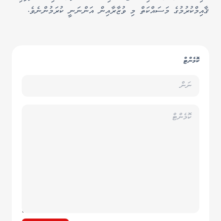
ޤާއިމްކުރުމުގެ މަސައްކަތް މި ވުޒާރާއިން އަންނަނީ ކުރަމުންނެވެ.
ކޮމެންޓް