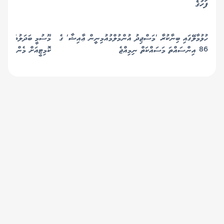
ފަހުގެ
ހުޅުމާލޭގައި ބިނާކުރާ 'މަސްޖިދު އުންމުލްމުއުމިނީން ޢާއިޝާ' ގެ
މޫސުމީ ބަދަލުތަކާ ބެހ
86 އިންސައްތަ މަސައްކަތް ނިމިއްޖެ
ކޮމިޓީއަށް މެންބަރުން
© 2019 Gaafu Media Group Pvt Ltd. All