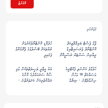
ކޮމެންޓް
ގުޅުންހުރި
ޕާމް ޕެސްޓް ބައިއޮލޮޖިކަލް
ހުދުކޫޑި ކޮންޓްރޯލުކުރުމަށް
ކޮންޓްރޯލް ޕެރަސައިޓޮއިޑް
ރުއްތަކަށް ބޭސްލުމުގެ ޕްރޮގުރާމް
ރީއާރިން ސެންޓަރު ރަސްމީކޮށް
ފަށައިފި
ހުޅުވައިފި
ހުޅުމާލެ ކަންނެލި ފެކްޓްރީގެ
އައު އީޖާދީ ވަސީލަތްތަކުން މުޅި
މަސައްކަތް 18 މަހުން
ސާކް ސަރަޙައްދުގެ ކާނާގެ
ނިންމާލެވޭނެ - ޝިޔާމް
ރައްކާތެރިކަން ކަށަވަރުވާނެ -
މުއްޠަލިބް