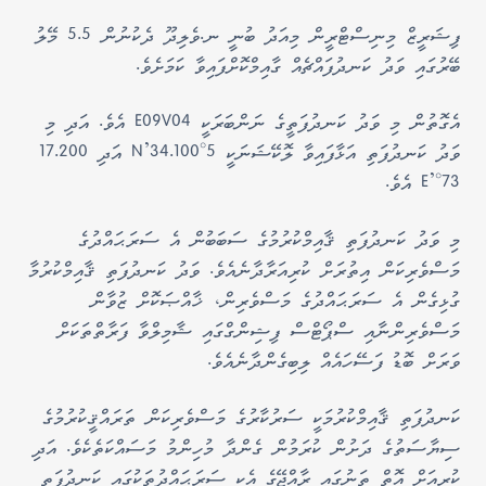
ފިޝަރީޒް މިނިސްޓްރީން މިއަދު ބުނީ ނ.ވެލިދޫ ދެކުނުން 5.5 މޭލު
ބޭރުގައި ވަދު ކަނދުފައްޗެއް ގާއިމްކޮށްފައިވާ ކަމަށެވެ.
އެގޮތުން މި ވަދު ކަނދުފަތީގެ ނަންބަރަކީ E09V04 އެވެ. އަދި މި
ވަދު ކަނދުފަތި އަޅާފައިވާ ލޮކޭޝަނަކީ 5°34.100’N އަދި 17.200
73°’E އެވެ.
މި ވަދު ކަނދުފަތި ޤާއިމްކުރުމުގެ ސަބަބުން އެ ސަރަޙައްދުގެ
މަސްވެރިކަން އިތުރަށް ކުރިއަރާދާނެއެވެ. ވަދު ކަނދުފަތި ޤާއިމްކުރުމާ
ގުޅިގެން އެ ސަރަޙައްދުގެ މަސްވެރިން، ޚާއްޞަކޮށް ޒުވާން
މަސްވެރިންނާއި ސްޕޯޓްސް ފިޝިންގްގައި ޝާމިލްވާ ފަރާތްތަކަށް
ވަރަށް ބޮޑު ފަސޭހައެއް ލިބިގެންދާނެއެވެ.
ކަނދުފަތި ޤާއިމްކުރުމަކީ ސަރުކާރުގެ މަސްވެރިކަން ތަރައްޤީކުރުމުގެ
ސިޔާސަތުގެ ދަށުން ކުރަމުން ގެންދާ މުހިންމު މަސައްކަތެކެވެ. އަދި
ކުރިއަށް އޮތް ތަނުގައި ރާއްޖޭގެ އެކި ސަރަޙައްދުތަކުގައި ކަނދުފަތި