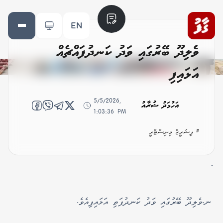
EN
ވެލިދޫ ބޭރުގައި ވަދު ކަނދުފައްޗެއް
އަޅައިފި
5/5/2026,
އަހުމަދު ޝުރާއު
1:03:36 PM
# ފިޝަރީޒް މިނިސްޓްރީ
-
ނ.ވެލިދޫ ބޭރުގައި ވަދު ކަނދުފަތި އަޅައިފިއެވެ.