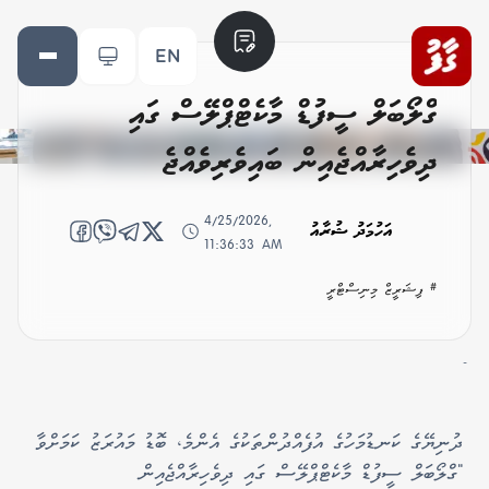
EN
ގްލޯބަލް ސީފުޑް މާކެޓްޕްލޭސް ގައި
ދިވެހިރާއްޖެއިން ބައިވެރިވެއްޖެ
4/25/2026,
އަހުމަދު ޝުރާއު
11:36:33 AM
# ފިޝަރީޒް މިނިސްޓްރީ
-
ދުނިޔޭގެ ކަނޑުމަހުގެ އުފެއްދުންތަކުގެ އެންމެ، ބޮޑު މައުރަޒު ކަމަށްވާ
"ގްލޯބަލް ސީފުޑް މާކެޓްޕްލޭސް ގައި ދިވެހިރާއްޖެއިން