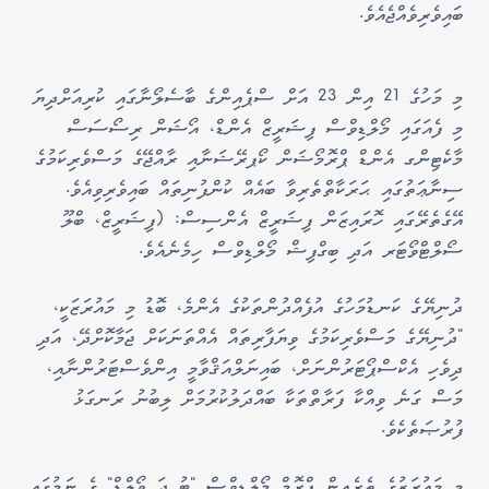
ބައިވެރިވެއްޖެއެވެ.
މި މަހުގެ 21 އިން 23 އަށް ސްޕެއިންގެ ބާސެލޯނާގައި ކުރިއަށްދިޔަ
މި ފެއަގައި މޯލްޑިވްސް ފިޝަރީޒް އެންޑް، އޯޝަން ރިސޯސަސް
މާކެޓިންގ އެންޑް ޕްރޮމޯޝަން ކޯޕރޭޝަނާއި ރާއްޖޭގެ މަސްވެރިކަމުގެ
ސިނާޢަތުގައި ޙަރަކާތްތެރިވާ ބައެއް ކުންފުނިތައް ބައިވެރިވިއެވެ.
އޭގެތެރޭގައި ހޮރައިޒަން ފިޝަރީޒް އެންސިސް: (ފިޝަރީޒް، ބްލޫ
ސޯލްޓްވޯޓަރ އަދި ބިގްފިޝް މޯލްޑިވްސް ހިމެނެއެވެ.
ދުނިޔޭގެ ކަނޑުމަހުގެ އުފެއްދުންތަކުގެ އެންމެ، ބޮޑު މި މައުރަޒަކީ،
"ދުނިޔޭގެ މަސްވެރިކަމުގެ ވިޔަފާރިތައް އެއްތަނަކަށް ޖަމާކޮށްދޭ، އަދި
ދިވެހި އެކްސްޕޯޓަރުންނަށް، ބައިނަލްއަޤްވާމީ އިންވެސްޓަރުންނާއި،
މަސް ގަނެ ވިއްކާ ފަރާތްތަކާ ބައްދަލުކުރުމަށް ލިބުނު ރަނގަޅު
ފުރުޞަތެކެވެ.
މި މައުރަޒުގެ ތެރެއިން ފްރޮމް މޯލްޑިވްސް "ޓު ދަ ވޯލްޑް" ގެ ނަމުގައި