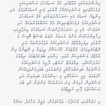
އިރުޝާދުތަކުގައި ރާއްޖޭގައި ކުރާ ކަނޑުމަހުގެ މަސްވެރިކަމަކީ
ދެމެހެއްޖެނިވި މަސްވެރިކަމެއްގެ ގޮތުގައި ވަނީ ކަނޑައަޅާފައެވެ. އަދި
އިންޑިއާ، ކަނޑުގެ އެކި ސަރަޙައްދުތަކުގައި ކުރާ ކަނޑުމަހުގެ
މަސްވެރިކަމުގެ ދެމެހެއްޓެނިވިކަމާ ގުޅޭ ކަންބޮޑުވުންތަކެއް ހުރި
ނަމަވެސް، މުޅި މި ސަރަޙައްދުންވެސް ކަނޑުމަހުގެ ވިޔަފާރީގައި،
އިޚްތިޔާރުކުރަން އެންމެ ރަނގަޅު ނުވަތަ ބެސްޓް ޗޮއިސް ގެ
ގޮތުގައި ދިވެހިރާއްޖޭގެ މަސްވެރިކަމުގެ އުފެއްދުންތައް ވަނީ
ރޭޓްކުރެވިފައެވެ. ރާއްޖެއަށް ޚާއްޞަކޮށް ދީފައިވާ މި ރޭޓިންގް އިން
ރާއްޖޭގެ މަސްވެރިކަން ރާވައި، ހިންގައި ބެލެހެއްޓުމުގެ ނިޒާމުގެ
ހަރުދަނާކަމާއި، ތިމާވެއްޓާ "ރައްޓެހި ދޮށީގެ މަސްވެރިކަމުގެ
އުސޫލުތައް ބައިނަލްއަޤްވާމީ ފެންވަރުގައި ބަލައިގެންފައިވާކަން
ހާމަވެއެވެ. މިއީ ސަރުކާރާއި މި ސިނާއަތުގެ ބައިވެރިން އަދި
މަސްވެރިން ގުޅިގެން ގިނަ އަހަރުތަކެއް ވަންދެން ކުރި ބުރަ
މަސައްކަތުގެ ފޮނި ނަތީޖާއެވެ.
މި ހަރަކާތުގައި ވާހަކަފުޅު، ދައްކަވަމުން، ވަޒީރު އަޙްމަދު ޝިޔާމް