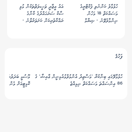
ހުޅުމާލެ ކަންނެލި ފެކްޓްރީގެ
އައު އީޖާދީ ވަސީލަތްތަކުން މުޅި
މަސައްކަތް 18 މަހުން
ސާކް ސަރަޙައްދުގެ ކާނާގެ
ނިންމާލެވޭނެ - ޝިޔާމް
ރައްކާތެރިކަން ކަށަވަރުވާނެ -
މުއްޠަލިބް
ފަހުގެ
ހުޅުމާލޭގައި ބިނާކުރާ 'މަސްޖިދު އުންމުލްމުއުމިނީން ޢާއިޝާ' ގެ
މޫސުމީ ބަދަލުތަކާ ބެހ
86 އިންސައްތަ މަސައްކަތް ނިމިއްޖެ
ކޮމިޓީއަށް މެންބަރުން