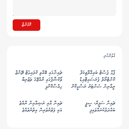
ކޮމެންޓް
ގުޅުންހުރި
ޕާމް ޕެސްޓް ބައިއޮލޮޖިކަލް
ޗައިނާގައި ބޭއްވި ކްލައިމެޓް ޗޭންޖް
ކޮންޓްރޯލް ޕެރަސައިޓޮއިޑް
ވޯކްޝޮޕްގައި ރާއްޖޭގެ ތަޖުރިބާ
ރީއާރިން ސެންޓަރު ރަސްމީކޮށް
ހިއްސާކޮށްފި
ހުޅުވައިފި
ޗައިނާ ސަފީރާ، ސީޕީ
ޗައިނާ އާއި ރަޝިއާއިން ރާއްޖެ
ބައްދަލުކުރައްވައިފި
އައި ފަތުރުވެރިން އިތުރުވެއްޖެ