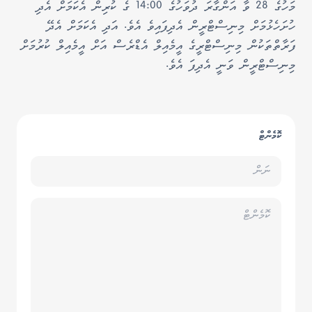
މަހުގެ 28 ވާ އަންގާރަ ދުވަހުގެ 14:00 ގެ ކުރިން އެކަމަށް އެދި
ހުށަހެޅުމަށް މިނިސްޓްރީން އެދިފައިވެ އެވެ. އަދި އެކަމަށް އެދޭ
ފަރާތްތަކުން މިނިސްޓްރީގެ އީމެއިލް އެޑްރެސް
އަށް އީމެއިލް ކުރުމަށް
މިނިސްޓްރީން ވަނީ އެދިފަ އެވެ.
ކޮމެންޓް