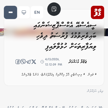
EN
ސީއެސްއޭ އެކްސްޕޮޒިޝަންގައި
ބައިވެރިވުމުގެ ފުރުސަތު ދިވެހި
ވިޔަފާރިތަކަށް ހުޅުވާލައިފި
4/13/2026,
ޖަޒްލާ މުހައްމަދު
12:12:09 PM
# ޗައިނާ
# މިނިސްޓްރީ އޮފް އިކޮނޮމިކް ޑިވެލޮޕްމަންޓް، އެންޑް ޓްރޭޑިންގް
ދިވެހި އުފެއްދުން