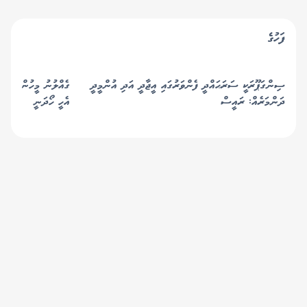
ފަހުގެ
ސިންގަޕޫރަކީ ސަރަޙައްދީ ފެންވަރުގައި އީޖާދީ އަދި އުންމީދީ
ގެއްލުނު މީހުން ހޯދުމ
ދަންމަރެއް: ރައީސް
އެހީ ހޯދަނީ