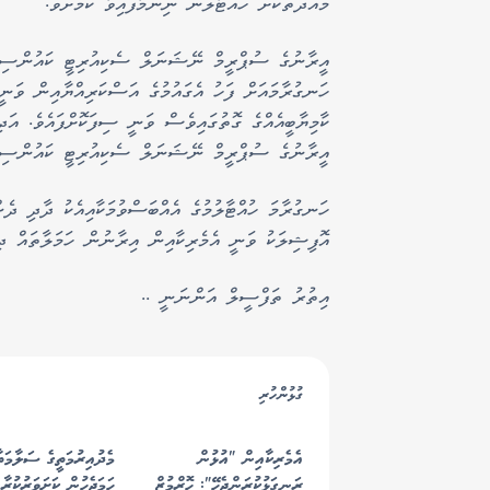
މުއްދަތަކަށް ހުއްޓާލަން ނިންމާފައިވާ ކަމަށެވެ.
ހަނގުރާމައަށް ފަހު އެގައުމުގެ އަސްކަރިއްޔާއިން ވަނީ 
ކާމިޔާބީއެއްގެ ގޮތުގައިވެސް ވަނީ ސިފަކޮށްފައެވެ. އަ
އީރާނުގެ ސުޕްރީމް ނޭޝަނަލް ސެކިއުރިޓީ ކައުންސިލު
ހަނގުރާމަ ހުއްޓާލުމުގެ އެއްބަސްވުމަކާއިއެކު ދާދި ދެނ
އޮފިޝިލަކު ވަނީ އެމެރިކާއިން އިރާނުން ހަމަލާތައް ދިނ
އިތުރު ތަފްސީލް އަންނަނީ ..
ގުޅުންހުރި
އެމެރިކާއިން "އުޅުން
މެދުއިރުމަތީގެ ސަލާމަތާ
ރަނގަޅުކުރަންޖެހޭ": ހޮރްމުޒް
ހަމަޖެހުން ކަށަވަރުކުރާ