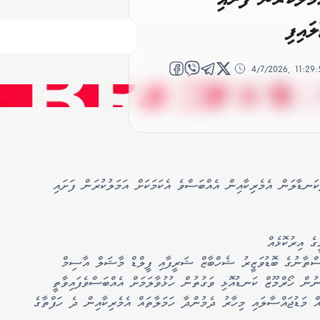
ައިފި
4/7/2026, 11:29
ަނޑާލަން އެމެރިކާއިން އެއްބަސްވެ އެކަމަކަށް އަމަލުކުރަން ފަށައި
ެ އިރުކޮޅެއް
ިސްތާނުގެ ބޮޑުވަޒީރު ޝެހްބާޒް ޝަރީފާއި ފީލްޑް މާޝަލް އާސިމް
ނުން ހޯރްމޫޒް ކަނޑުއޮޅި ވަގުތުން ހުޅުވާލަމަށް އެއްބަސްވެފައިވާތީ
 މަޑުޖައްސާލައި މިހާރު ދެމުންދާ ހަމަލާތައް އެމެރިކާއިން ދެ ހަފްތާގެ