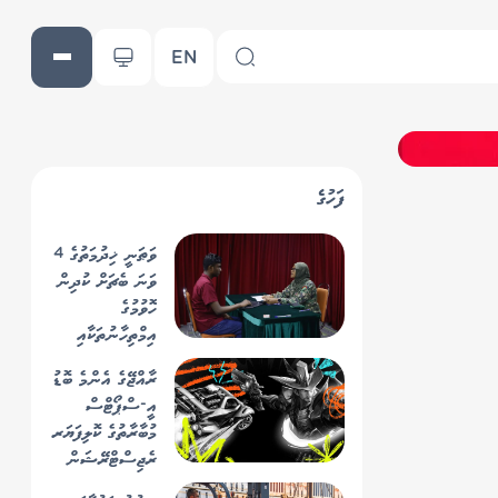
EN
ފަހުގެ
ވަޠަނީ ޚިދުމަތުގެ 4
ވަނަ ބެޗަށް ކުދިން
ހޮވުމުގެ
އިމްތިހާނުތަކާއި
މަރުހަލާތައް ފަށައިފި
ރާއްޖޭގެ އެންމެ ބޮޑު
އީ-ސްޕޯޓްސް
މުބާރާތުގެ ކޮލިފަޔަރ
ރެޖިސްޓްރޭޝަން
ހުޅުވާލައިފި