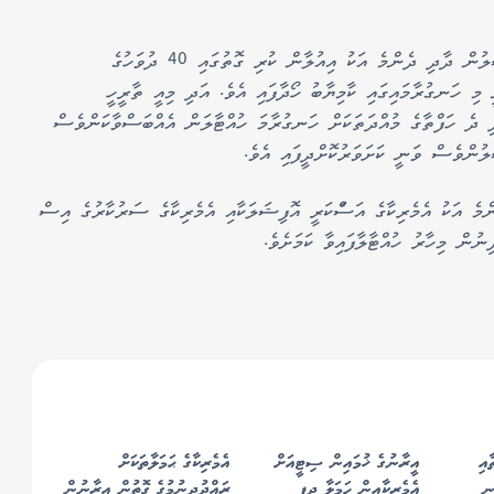
އީރާނުގެ ސުޕްރީމް ނޭޝަނަލް ސެކިއުރިޓީ ކައުންސިލުން ދާދި ދެންމެ އަކު އިއުލާން ކުރި ގޮތުގައި 40 ދުވަހުގެ
މި ހަނގުރާމައިގައި ކާމިޔާބު ހޯދާފައި އެވެ. އަދި މިއީ ތާރީހީ
ދި ދެ ހަފްތާގެ މުއްދަތަކަށް ހަނގުރާމަ ހުއްޓާލަން އެއްބަސްވާކަންވެސް
ންވެސް ވަނީ ކަށަވަރުކޮށްދީފައި އެވެ.
ްމެ އަކު އެމެރިކާގެ އަސްަކަރީ އޮފިޝަލަކާއި އެމެރިކާގެ ސަރުކާރުގެ އިސް
ުން މިހާރު ހުއްޓާލާފައިވާ ކަމަށެވެ.
އި
އީރާނުގެ ޚުމައިން ސިޓީއަށް
އެމެރިކާގެ ޙަމަލާތަކަށް
ނީ
އެމެރިކާއިން ހަމަލާ ދީފި
ރައްދުދިނުމުގެ ގޮތުން އީރާނުން