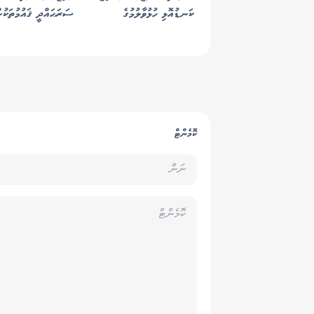
ކަނޑުއޮޅި ހުޅުވާލުމުގެ
ސަރަޙައްދީ ޤައުމުތަކުނ
ޝަރުތުތައް އީރާނުން ހާމަކޮށްފި
އަމިއްލައަށް - އިރާން
ކޮމެންޓް