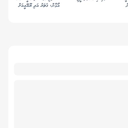
ް
އޯމާން، ޤަޠަރު އަދި ޔޫއޭއީއަށް
މިސައިލް ޙަމަލާތަކެއް ދީފި