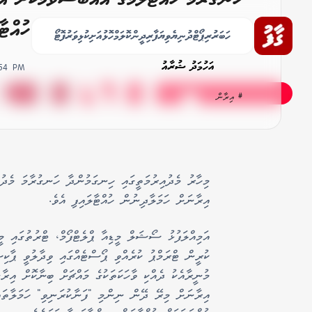
އެމެރިކާއިން އިރާނަށް ހަމަލާދިނުން ހުއްޓާލ
ހަބަރު
ރިޕޯޓް
ދުނިޔެ
ވިޔަފާރި
ދީން
ކޮލަމް
ހޮޅުއަށި
ކުޅިވަރު
ފޮޓޯ
އަހުމަދު ޝުރާއު
:54 PM
# އިރާން
މިހާރު މެދުއިރުމަތީގައި ހިނގަމުންދާ ހަނގުރާމަ މެދުކ
އިރާނަށް ހަމަލާދިނުން ހުއްޓާލައިފި އެވެ.
އަމިއްލަފުޅު ސޯޝަލް މީޑިއާ ޕްލެޓްފޯމް، ޓްރުތުގައި މީގ
ކުރީން ޓްރަމްޕު ކުރެއްވި ޕޯސްޓެއްގައި ވިދާލުވީ ޕާކ
މުނީރާއެކު ދެއްކި ވާހަކަތަކުގެ މައްޗަށް ބިނާކޮށް އިރާ
އިރާނަށް މިރޭ ދޭން ނިންމި "ފަނާކުރަނިވި" ހަމަލާތައް