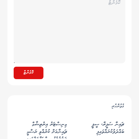
ކޮމެންޓް
ގުޅުންހުރި
ޗައިނާ ސަފީރާ، ސީޕީ
މިނިސްޓަރު އިރުތިޝާމް
ބައްދަލުކުރައްވައިފި
ޗައިނާއަށް ކުރެއްވި ރަސްމީ