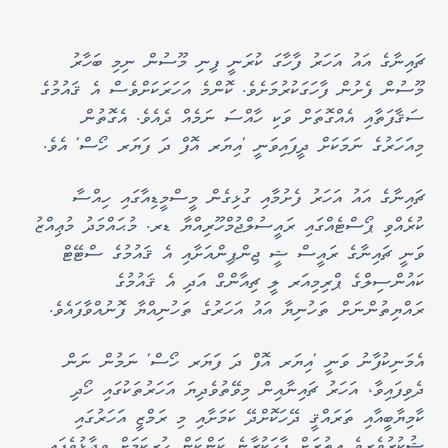
ޗައިނާގެ އައު އަހަރު ފާހާގަ ކުރަނީ ފިނި މޫސުން ނިމި ބަހާރު
މޫސުން ފެށުން ފާހަގަކުރުމަށެވެ. ކޮންމެ އަހަރަކަށްވެސް އެ ޤައުމުގެ
ސަޤާފަތާއި އެއްގޮތަށް ވަކި ހާއްސަ ނަމެއް ދެއެވެ. އެގޮތުން
މިއަހަރުގެ ނަމަކަށް ދީފައިވަނީ 'އިޔަރ އޮފް ދަ ފަޔަރ ހޯސް' އެވެ.
ޗައިނާގެ އައު އަހަރު ފެށުމާއި ގުޅިގެން މީސްމީޑިއާގައި ހިއްސާ
ކުރެއްވި ޕޯސްޓެއްގައި ރައީސުލްޖުމްހޫރިއްޔާ ޑރ. މުޙައްމަދު މުޢިއްޒު
ވަނީ ޗައިނާގެ ރައީސް ޝީ ޖިންޕިންއަށާއި އެ ޤައުމުގެ ސްޓޭޓް
ކައުންސިލްގެ ޕްރިމިއަރ ލީ ޗިއާންގް އަދި އެ ޤައުމުގެ
ރައްޔިތުންނަށް ތަހުނިޔާ އައު އަހަރުގެ ތަހުނިއްޔާ ފޮނުއްވާފައެވެ.
އެމަނިކުފާނު ވަނީ 'އިޔަރ އޮފް ދަ ފަޔަރ ހޯސް' ނަމުން ނަން
ދެވިފައިވާ، އަހަރު ޗައިނާއިން މިވޭތުވެދިޔަ އަހަރުތަކުގައި ހޯދި
ކާމިޔާބީއާއި ތަރައްޤީ ދޭހަކޮށްދޭ ކަމަށާއި މި ރަމްޒީ އަހަރުގައި
ޝުކުރުވެރިވެ އިތުރަށް ފާހަކުރާނެ ކަންކަން ހުރިކަމަށް ވިދާޅުވެފައި