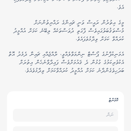
އެވެ.
މީގެ އިތުރުން ރައީސް ވަނީ ޗައިނާގެ ރައްޔިތުންނަށް
މުސްތަޤުބަލުގައިވެސް ފާގަތި ދުވަސްތަކެއް ލިބޭނެ ކަމަށް އުއްމީދު
ކުރައްވާ ކަމަށް ވިދާޅުވެފައެވެ.
އެމަނިކުފާނުގެ ޕޯސްޓް ނިންމަވާލެއްވީ، ރާއްޖެއާއި ޗައިނާ ދެމެދު އޮތް
އެކުވެރިކަމުގެ ގުޅުން ދެ ޤައުމަށްވެސް ފައިދާވާނެހެން އިތުރަށް
ބަދަހިވެގެންދާނެ ކަމަށް އުއްމީދު ކުރައްވާކަމަށް ވިދާޅުވެއެވެ.
ކޮމެންޓް