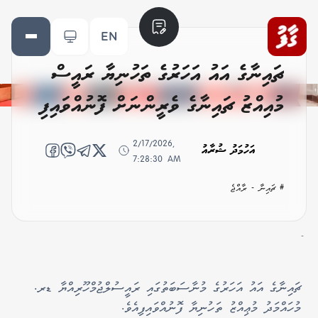
EN
ޗައިނާގެ އައު އަހަރުގެ ތަހުނިޔާ ރައީސް
މުއިއްޒު ޗައިނާގެ ވެރީންނަށް ފޮނުއްވައިފި
2/17/2026,
އަހުމަދު ޝުރާއު
7:28:30 AM
# ޗައިނާ - ރާއްޖެ
-
ޗައިނާގެ އައު އަހަރުގެ މުނާސަބަތުގައި ރައީސުލްޖުމްހޫރިއްޔާ ޑރ.
މުހައްމަދު މުޢިއްޒު ތަހުނިޔާ ފޮނުއްވައިފިއެވެ.