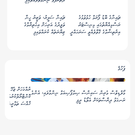
ދަތުރުފުޅު ނިންމަވާލައްވައިފި
ޗައިނާގެ ބޮޑު ފޯރަމް ހުޅުވުމުގެ
ޗައިނާ ސަފީރު، ވަޒީރު ހީނާ
ރަސްމިއްޔާތުގައި މިނިސްޓަރު
ވަލީދުގެ އަރިހަށް އިޙުތިރާމްގެ
އިރުތިޝާމްގެ ގޮވާލެއްވީ ސަރަޙައްދީ
ޒިޔާރަތެއް ކުރައްވައިފި
ސުލްޙައަށް އެންމެން ގުޅެން!
ފަހުގެ
ރުއްގަހަށް ޖެހޭ ބަލިތަ
މޯލްޑިވްސް މެރިން ސައިންސް ސިމްޕޯސިއަމް ނިންމާލައި، އެންމެ
ކޮންޓްރޯލްކުރުމަށްޓަކަ
ރަނގަޅު ދިރާސާތަކަށް އެވޯޑު ދީފި
ޚާއްސަ ތަމްރީނެއް!