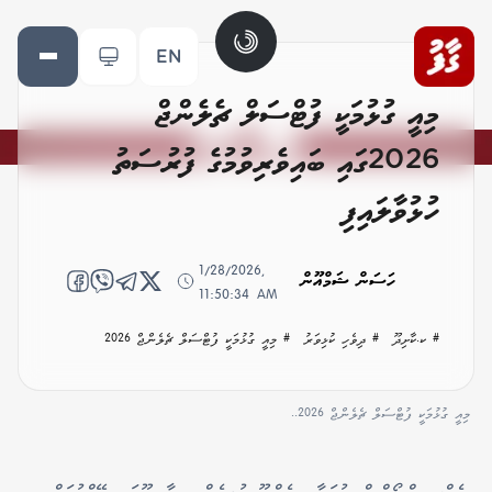
EN
މިއީ ގުޅުމަކީ ފުޓްސަލް ޗެލެންޖް
2026ގައި ބައިވެރިވުމުގެ ފުރުސަތު
ހުޅުވާލައިފި
1/28/2026,
ހަސަން ޝަމްއޫން
11:50:34 AM
# ކ.ކާށިދޫ
# ދިވެހި ކުޅިވަރު
# މިއީ ގުޅުމަކީ ފުޓްސަލް ޗެލެންޖް 2026
މިއީ ގުޅުމަކީ ފުޓްސަލް ޗެލެންޖް 2026..