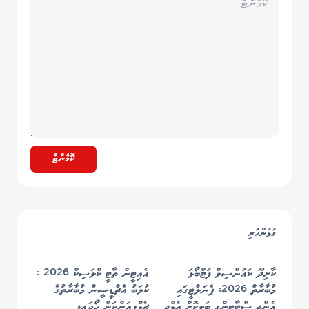
ކޮމެންޓް
ގުޅުންހުރި
ކާށިދޫ ކައުންސިލް ފުޓްބޯޅަ
އެއިޓީން ތާޓީ ކްލަސިކް 2026 :
މުބާރާތް 2026: ޕެނަލްޓީގައި
ކުލަބު އެޗްޑީސީން މުބާރާތުގެ
އެންޖީ ސްޓާޓިންގ ބަލިކޮށް އެމްޖީ
ޗެމްޕިއަންކަން ހޯދައިފި