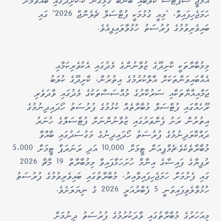
އެމްޖީ ސްޕޯޓްސް ކުލަބާއި ބެންބޫ ގުޅިގެން ކ.ކާށިދޫގައި ބޭއްވުމަށް
ހަމަޖެހިފައިވާ، "މިއީ ގުޅުމަކީ ފުޓްސަލް ޗެލެންޖް 2026" ގައި
ބައިވެރިވުމުގެ ފުރުސަތު ހުޅުވާލައިފިއެވެ.
މިމުބާރާތަކީ ކާށިދޫގެ ޒުވާނުންގެ މެދުގައި އެކުވެރިކަމާއި
އެއްބައިވަންތަކަށް އާލާކުރުމުގެ އިތުރުން، ކާށިދޫގެ ކުލަބު
ޖަމްއިއްޔާތަކާއި ސަރުކާރުގެ މުއްސަސާތަކުގެ މެދުގައި ވާދަވެރި
ރޫހެއްގައި ފުޓްސަލް މުބާރާތެއް ކުޅުމުގެ ފުރުސަތު ހޯދައިދިނުމުގެ
އިތުރުން ރަށު ފެންވަރުގައި ޒުވާނުންނަށް ފުޓްސަލްގެ ހުނަރު
ދައްކާލަދިނުމުގެ ފުރުސަތު ހޯދައިދިނުގެ މަގުސަދުގައި ބާއްވާ
މުބާރާތެކެވެ.
ޗެމްޕިއަން ޓީމަށް 10,000 އަދި ރަނަރަޕް ޓީމަށް 5،000
ރުފިޔާގެ ފައިސާގެ އިނާމް ހުށަހަޅާފައިވާ މިމުބާރާތް 19 މާޗް 2026
ގައި ފެށުމަށް ހަމަޖެހިފައިވާއިރު، މުބާރާތުގައި ބައިވެރިވުމުގެ ފުރުސަތު
ހުޅުވާލެވިފައިވަނީ 5 ފެބްރުއަރީ 2026 ގެ ނިޔަލަށެވެ.
މިއަހަރުގެ މުބާރާތުގައި ވާދަކުރުމުގެ ފުރުސަތު ދިނުމަށް