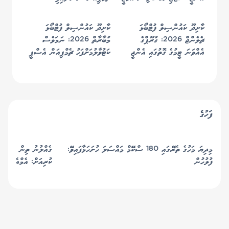
ފުޓްބޯޅަ ޓީމުން މުބާރާތުގެ
ޗެމްޕިއަންކަން ހޯދައިފި
ކާށިދޫ ކައުންސިލް ފުޓްބޯޅަ
ކާށިދޫ ކައުންސިލް ފުޓްބޯޅަ
ޗެލެންޖް 2026: ގުރޫޕްގެ
މުބާރާތް 2026: ނަމަވެސް
އެއްވަނަ ޓީމުގެ ގޮތުގައި އެންޖީ
ކަޓުވާލުމަށްފަހު ޗެމްޕިއަން އެސްޕީ
ސްޓާޓިންގ ސެމީއަށް
ސްޕޯޓްސް ކުލަބު ސެމީއަށް
ފަހުގެ
މިދިޔަ މަހުގެ ތެރޭގައި 180 ސްކޭމް މައްސަލަ ހުށަހަޅާފައިވޭ:
ގެއްލުނު ތިން މީހުން 
ފުލުހުން
ކުރިއަށް: އެމްއެންޑީއެފ