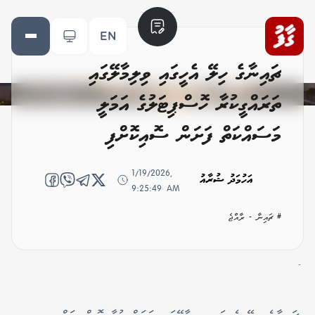
EN
ޗައިނާގެ ހިލޭ އެހީގައި ވިލިމާލޭގައި
ތަރައްގީކުރާ ހޮސްޕިޓަލުގެ އަމަލީ
މަސައްކަތް ފަށަން ސޮއިކޮށްފި
1/19/2026,
އަހުމަދު ޝުރާއު
9:25:49 AM
# ޗައިނާ - ރާއްޖެ
-