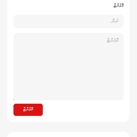
ކޮމެންޓް
ކޮމެންޓް