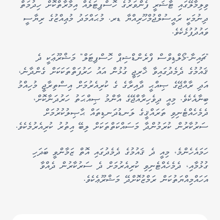
ވިލިމާލޭގައި ޓާޝަރީ ފެންވަރުގެ ހޮސްޕިޓަލެއް އިމާރާތްކޮށް ހިދުމަތް
ދިނުމަކީ ރައީސުލްޖުމްހޫރިއްޔާ ޑރ. މުޙައްމަދު މުޢިއްޒުގެ ރިޔާސީ
ވައުދުފުޅެކެވެ.
"ޗައިނާ-މޯލްޑިވްސް ފްރެންޑްޝިޕް ހޮސްޕިޓަލް" މަޝްރޫޢަކީ ދެ
ޤައުމުގެ ދެމެދުގައިވާ ޚާރިޖީ ގުޅުން އައު ހަރުފަތްތަކަކަށް ގެންދާނެ،
އަދި ރާއްޖޭގެ ޞިއްޙީ ދާއިރާގެ ގެ ކުރިއެރުމަށް އިސްތިރާޖީ މުހިއްމު
ބިނާއެކެވެ. މިއީ ދިވެހިރާއްޖޭގެ އާންމު ޞިއްޙަތު ހަރުދަނާކޮށް،
ދެމެހެއްޓެނިވި ތަރައްޤީގެ ލަނޑުދަނޑިތައް ޙާޞިލުކުރުމަށް
ސަރުކާރުން ކުރަމުންދާ މަސައްކަތްތަކަށް ލިބޭ އިތުރު ކުރިއެރުމެކެވެ.
ހަމައެހެންމެ، މިއީ ދެ ޤައުމުގެ ދެމެދުގައި އޮތް ޒަމާންވީ ބަދަހި
ގުޅުމާއި، ދެމެހެއްޓެނިވި ކުރިއެރުމަށް ދެ ސަރުކާރުން ދެއްވާ
އަހައްމިއްޔަތުކަން ރަމްޒުކޮށްދޭ މަޝްރޫޢެކެވެ.