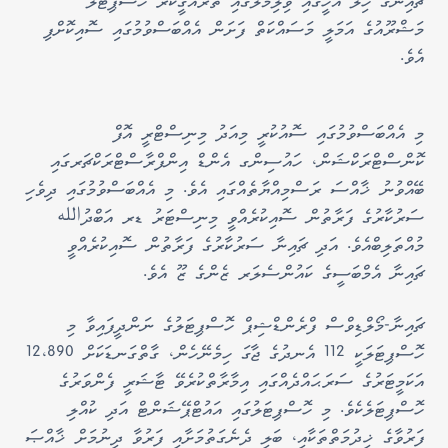
ޗައިނާގެ ހިލޭ އެހީގައި ވިލިމާލޭގައި ތަރައްގީކުރާ ހޮސްޕިޓަލް
މަޝްރޫއުގެ އަމަލީ މަސައްކަތް ފަށަން އެއްބަސްވުމުގައި ސޮއިކޮށްފި
އެވެ.
މި އެއްބަސްވުމުގައި ސޮއުކުރީ މިއަދު މިނިސްޓްރީ އޮފް
ކޮންސްޓްރަކްޝަން، ހައުސިންގ އެންޑް އިންފްރާސްޓްރަކްޗަރގައި
ބޭއްވުނު ޚާއްސަ ރަސްމިއްޔާތެއްގައި އެވެ. މި އެއްބަސްވުމުގައި ދިވެހި
ސަރުކާރުގެ ފަރާތުން ސޮއިކުރެއްވީ މިނިސްޓަރު ޑރ އަބްދުالله
މުއްތަލިބްއެވެ. އަދި ޗައިނާ ސަރުކާރުގެ ފަރާތުން ސޮއިކުރެއްވީ
ޗައިނާ އެމްބަސީގެ ކައުންސެލަރ ޒެންގެ ޒޫ އެވެ.
ޗައިނާ-މޯލްޑިވްސް ފްރެންޑްޝިޕް ހޮސްޕިޓަލުގެ ނަންދީފައިވާ މި
ހޮސްޕިޓަލަކީ 112 އެނދުގެ ޖާގަ ހިމެނޭހެން، ގާތްގަނޑަކަށް 12،890
އަކަމީޓަރުގެ ސަރަޙައްދެއްގައި އިމާރާތްކުރެވޭ ޓާޝަރީ ފެންވަރުގެ
ހޮސްޕިޓަލެކެވެ. މި ހޮސްޕިޓަލުގައި އައުޓްޕޭޝަންޓް އަދި ކުއްލި
ފަރުވާގެ ޚިދުމަތްތަކާއި، ބަލި ދެނެގަތުމަށާއި ފަރުވާ ދިނުމަށް ޚާއްޞަ