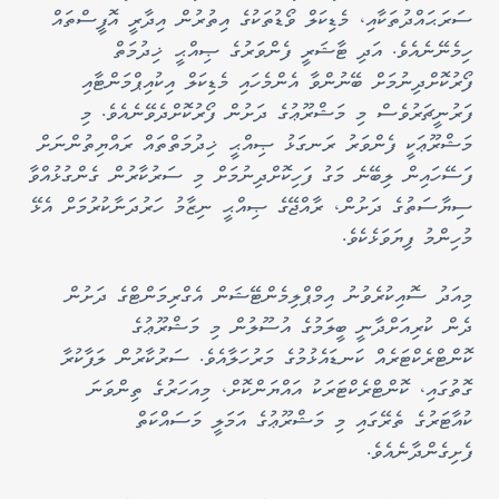
ސަރަޙައްދުތަކާއި، މެޑިކަލް ވޯޑުތަކުގެ އިތުރުން އިދާރީ އޮފީސްތައް
ހިމެނޭނެއެވެ. އަދި ޓާޝަރީ ފެންވަރުގެ ޞިއްޙީ ޚިދުމަތް
ފޯރުކޮށްދިނުމަށް ބޭނުންވާ އެންމެހައި މެޑިކަލް އިކުއިޕްމަންޓާއި
ފަރުނީޗަރުވެސް މި މަޝްރޫޢުގެ ދަށުން ފޯރުކޮށްދެވޭނެއެވެ. މި
މަޝްރޫޢަކީ ފެންވަރު ރަނގަޅު ޞިއްޙީ ޚިދުމަތްތައް ރައްޔިތުންނަށް
ފަސޭހައިން ލިބޭނެ މަގު ފަހިކޮށްދިނުމަށް މި ސަރުކާރުން ގެންގުޅުއްވާ
ސިޔާސަތުގެ ދަށުން، ރާއްޖޭގެ ޞިއްޙީ ނިޒާމު ހަރުދަނާކުރުމަށް އެޅޭ
މުހިންމު ފިޔަވަޅެކެވެ.
މިއަދު ސޮއިކުރެވުނު އިމްޕްލިމެންޓޭޝަން އެގްރިމަންޓްގެ ދަށުން
ދެން ކުރިއަށްދާނީ ބީލަމުގެ އުސޫލުން މި މަޝްރޫޢުގެ
ކޮންޓްރެކްޓަރެއް ކަނޑައެޅުމުގެ މަރުހަލާއެވެ. ސަރުކާރުން ލަފާކުރާ
ގޮތުގައި، ކޮންޓްރެކްޓަރަކު އައްޔަންކޮށް، މިއަހަރުގެ ތިންވަނަ
ކުއާޓަރުގެ ތެރޭގައި މި މަޝްރޫޢުގެ އަމަލީ މަސައްކަތް
ފެށިގެންދާނެއެވެ.