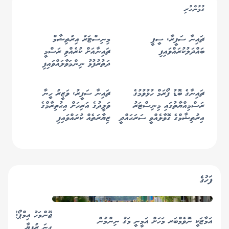
ގުޅުންހުރި
ޗައިނާ ސަފީރާ، ސީޕީ
މިނިސްޓަރު އިރުތިޝާމް
ބައްދަލުކުރައްވައިފި
ޗައިނާއަށް ކުރެއްވި ރަސްމީ
ދަތުރުފުޅު ނިންމަވާލައްވައިފި
ޗައިނާގެ ބޮޑު ފޯރަމް ހުޅުވުމުގެ
ޗައިނާ ސަފީރު، ވަޒީރު ހީނާ
ރަސްމިއްޔާތުގައި މިނިސްޓަރު
ވަލީދުގެ އަރިހަށް އިޙުތިރާމްގެ
އިރުތިޝާމްގެ ގޮވާލެއްވީ ސަރަޙައްދީ
ޒިޔާރަތެއް ކުރައްވައިފި
ސުލްޙައަށް އެންމެން ގުޅެން!
ފަހުގެ
އަމާޒަކީ ނޮވެމްބަރ މަހަށް އަމީނީ މަގު ނިންމުން
ގިނަ ރުފިޔާ