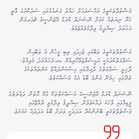
މަސްތުވާތަކެތީގެ މައްސަލައަށް ހައްލު ގެނައުމުގައި ސަރުކާރުގަ އޮތީ
ހެޔޮ ނިޔަތެއް ކަމަށް ނޭޝަނަލް ޑްރަގް އޭޖެންސީގެ ޗެއަރމަން
އަޙުމަދު ޞިއްދީޤު ވިދާޅުވެއްޖެއެވެ.
މަސްތުވާތަކެތީގެ ވަބާގައި ޖެހިފައި ތިބި މީހުން އެ ވަބާއިން
ސަލާމަތްކުރުމަކީ ރައީސުލްޖުމްހޫރިއްޔާ ޑރ.މުޙައްމަދު މުޢިއްޒު،
ދާޚިލީ ސަލާމަތުގެ ދާއިރާގައި އިސްކަންދެއްވާ ކަންތައްތަކުގެ
ތެރޭގައި ހިމެނޭ އެންމެ ބޮޑު އެއް މަސައްކަތެވެ.
ނޭޝަނަލް ޑްރަގް އޭޖެންސީގެ މަސައްކަތްތަކާ ގުޅޭ ގޮތުން ދައުލަތުގެ
މީޑިއާގައި ވާހަކަ ދައްކަވަމުން ޞިއްދީޤު ވިދާޅުވީ ރާއްޖޭގައި
މަސްތުވާތަކެތީ ބޭނުންކުރާ އަދަދަކީ ވަރަށް ބޮޑު އަދަދެއް ކަމަށެވެ.