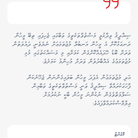
ޞިއްދީޤު ވިދާޅުވީ މަސްތުވާތަކެތީގެ ވަބާގައި ޖެހިފައި ތިބޭ މީހުން
ރަނގަޅުކޮށް އެ މީހުން އަނބުރާ މުޖުތަމަޢަށް ނެރެވެނީ ދައުލަތުން
ވަރަށް ބޮޑު ހޭދައެއްކޮށްގެން ކަމަށާއި މި މަސައްކަތުގައި މުޅި
މުޖުތަމަޢުގެ އެއްބާރުލުން ވަރަށް މުހިންމު ކަމަށެވެ.
އަދި މުޖުތަމަޢުން އެފަދަ މީހުން ބަލައިގެންނަން ޖެހޭނެކަން
ފާހަގަކުރައްވާ ޞިއްދީޤު ވަނީ މަސްތުވާތަކެތީގެ ވަބާއިން
ސަލާމަތްވެގެން ނުކުންނަ މީހުން ބާކީ ނުކުރުމަށް
އިލްމާސްކުރައްވާފައެވެ.
ކޮމެންޓް