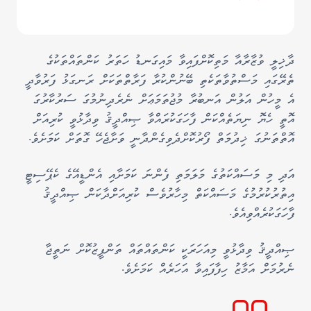
ދާޚިލީ ވުޒާރާއާ މަތިކޮށްފައިވާ މައިގަނޑު ހަތަރު ކަންތައްތަކުގެ
ތެރޭގައި މަސްތުވާތަކެތި ބޭނުންކުރާ ފަރާތްތަކަށް ރަނގަޅު ފަރުވާދީ
އެ މީހުން އަލުން އަނބުރާ މުޖުތަމަޢަށް ނެރެދިނުމުގަ ސަރުކާރުގަ
އޮތީ ހެޔޮ ނިޔަތެއްކަން ފާހަގަކުރައްވާ ޞިއްދީޤު ވިދާޅުވީ ކުރިއަށް
އޮތްތަނުގަ ޚިދުމަތް ފޯރުކޮށްދެވިގެންދާނީ ވަށާޖެހޭ ގޮތަށް ކަމަށެވެ.
އަދި މި މަސައްކަތުގެ މަލަމަތި ފެންނަ ކަމަށާއި އެންޑީއޭގެ ކެޕޭސިޓީ
އިތުރުކުރުމުގެ މަސައްކަތް މިހާރުވެސް ކުރިއަށްދާކަން ޞިއްދީޤު
ފާހަގަކުރެއްވިއެވެ.
ޞިއްދީޤު ވިދާޅުވީ މިއަހަރަކީ ކަންތައްތައް ތަންފީޒުކޮށް ނަތީޖާ
ނެރުމަށް އަމާޒު ހިފާފައިވާ އަހަރެއް ކަމަށެވެ.