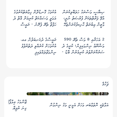
ސިޔާސީ މަސްރަޙު ހަލަބޮލިކުރަން
އުކުޅަހު ގޮނޑުދޮށް ހިމާޔަތްކުރުމުގެ
އުޅޭ ފަރާތްތަކަށް ފުރުޞަތު ނުދީ،
އަމަލީ މަސައްކަތް ކުރިއަށް އޮތް ދެ
މާޒީން ޢިބުރަތް ޙާޞިލުކުރަންޖެހޭ
ހަފްތާ ތެރޭ ފެށޭނެ - ރައީސް
- ރައީސް
2 އަހަރާއި 8 މަސް ތެރޭ 590
ރައީސްގެ ދެކަނބަލުން އއ.
މަޝްރޫޢު ނިންމައިފިން؛ ކުރީގެ ދެ
އުކުޅަހަށް ކުރެއްވި ދަތުރުފުޅު
ސަރުކާރަށްވުރެ ކުރިއެރުން ބޮޑު -
ނިންމަވާލައްވައިފި
ރައީސް
ފަހުގެ
އަމާޒަކީ ނޮވެމްބަރ މަހަށް އަމީނީ މަގު ނިންމުން
ގިނަ ރުފިޔާ