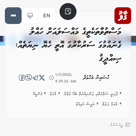
EN
މަސްތުވާތަކެތީގެ މައްސަލައަށް ހައްލު
ގެނައުމުގަ ސަރުކާރުގަ އޮތީ ހެޔޮ ނިޔަތެއް:
ޞިއްދީޤު
1/11/2026,
ހުސައިން އަހްމަދު
9:59:32 AM
# ދާޚިލީ ސަލާމަތާއި ފަންނިއްޔަތާ ބެހޭ ވުޒާރާ
# ޑްރަގް
# އެންޑީއޭ
# ޑްރަގް ފަރުވާ
# ރައީސް މުއިއްޒު
ފޮޓޯ: ޕީއެސްއެމް