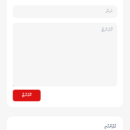
ކޮމެންޓް
ގުޅުންހުރި