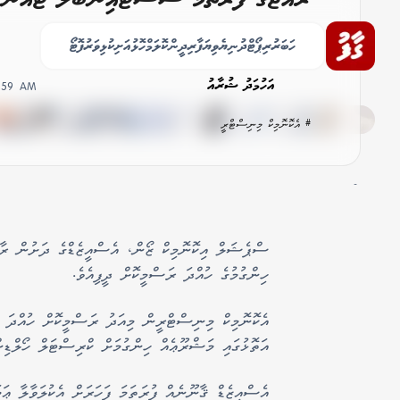
ހިންގަން ރަސްމީކޮށް ހުއްދަދީފި
ހަބަރު
ރިޕޯޓް
ދުނިޔެ
ވިޔަފާރި
ދީން
ކޮލަމް
ހޮޅުއަށި
ކުޅިވަރު
ފޮޓޯ
އަހުމަދު ޝުރާއު
6:59 AM
# އެކޮނޮމިކް މިނިސްޓްރީ
-
ސްޕެޝަލް އިކޮނޮމިކް ޒޯން، އެސްއީޒެޑްގެ ދަށުން ރާއް
ހިންގުމުގެ ހުއްދަ ރަސްމީކޮށް ދީފިއެވެ.
އެކޮނޮމިކް މިނިސްޓްރީން މިއަދު ރަސްމީކޮށް ހުއްދަ 
އަތޮޅުގައި މަޝްރޫޢެއް ހިންގުމަށް ކްރިސްޓަލް ހޯލްޑިން