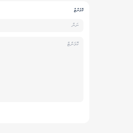
ކޮމެންޓް