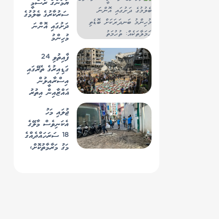
ޔަމަނުގެ ރަސްމީ
ބަނދަރަކުން
ސަރުކާރުގެ ބެލުމުގެ
ހިފަހައްޓައިފި
ދަށުގައި އޮންނަ
މުހިންމު
ބަނދަރަކަށް ބޮޑެތި
ފާއިތުވި 24
ހަމަލާތަކެއް: ތުހުމަތު
ގަޑިއިރުގެ ތެރޭގައި
ހޫތީންނަށް!
އިސްރާއީލުން
ޣައްޒާއިން އިތުރު
މީހަކު ޝަހީދުކޮށް
ޖުލައި މަހު
8 މީހަކު
އެކަނިވެސް މާލޭގެ
ޒަޚަމްކޮށްލައިފި
18 ސަރަހައްދެއްގެ
މަގު މަރާމާތުކޮށް،
33 ކާނުމަތި
ބަދަލުކޮށްފި