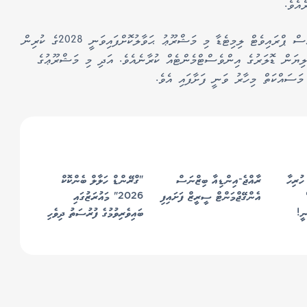
އެވެ.
ބޯޑް އޮފް އިންވެސްޓްމަންޓުން ކްރިސްޓަލް ހޯލްޑިންގްސް ޕްރައިވެޓް ލިމިޓެޑާ މި މަޝްރޫޢު ޙަވާލުކޮށްފައިވަނީ 2028ގެ ކުރިން
ޝަނަށް ގެނައުމަށެވެ. މި މަޝްރޫޢަށް 790 މިލިޔަން ޑޮލަރުގެ އިންވެސްޓްމެންޓެއް ކުރާނެއެވެ. އަދި މި މަޝްރޫޢުގެ
މަސައްކަތް މިހާރު ވަނީ ފަށާފައި އެވެ.
ހުރިހާ
ރާއްޖެ-އިންޑިއާ ބިޒްނަސް
"ގްރޭންޑް ހަލާލް ބެންކޮކް
އެންގޭޖްމަންޓް ސީރީޒް ފަށައިފި
2026" މައުރަޒުގައި
ނީ!
ބައިވެރިވުމުގެ ފުރުސަތު ދިވެހި
ވިޔަފާރިތަކަށް!