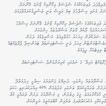
ރިވާފަދަ ލުއިތަކަކާއެކު ސްޕެޝަލް އިކޮނޮމިކް ޒޯނުގެ ޤާނޫނަށް
ަށް ގެނައި އިސްލާޙުގެ ބިލު ރައީސް ވަނީ ތަސްދީޤުކުރައްވާފައެވެ.
ަދަ ލުއިތަކަކާއެކު ސްޕެޝަލް އިކޮނޮމިކް ޒޯނުގެ ޤާނޫނަށް އިސްލާހު
ރަޙައްދެއް ދޫކުރާ ގޮތަށް މަޝްރޫޢުތައް ހިންގުމަށް
ެ ސަރުކާރުން މިއަހަރު ހުޅުވާލިއެވެ. އެސްއީޒެޑްގެ ދަށުން
ންވެސްޓްމަންޓުން މިއަދު ވަނީ ސަސްޓެއިނަބަލް ޓައުންޝިޕް ޕްރޮޖެކްޓެއް
 ލިމިޓެޑަށް ދީފައެވެ.
ރޮޖެކްޓް އައިލާ" ގެ ނަމުގައި ކުރިޔަށްގެންދާ ސަސްޓެއިނަބަލް
ގެ މަޝްރޫއުތައް ހިންގައި، ދުނިޔޭގެ ފެންވަރުގެ ސިއްޙީ ޚިދުމަތްދޭ
ތަންތަން ތަރައްގީ ކުރާނެއެވެ. އަދި މި މަޝްރޫއުގެ ދަށުން ތަރައްގީކުރެވޭ ތަނުގައި މަދުވެގެން %60 އިއާދަކުރަނިވި ހަކަތަ
 ހާމަކޮށްގައެވެ. މީގެ އިތުރުން، މި މަޝްރޫއުގެ ދަށުން ތަރައްގީ ކުރާ
ެރިކަމާއި އެކުއަކަލްޗަރގެ ތެރެއިން ކާބޯތަކެތީގެ ޔަގީންކަން