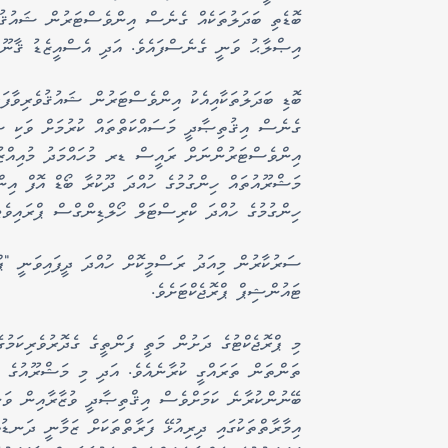
ބޮޑެތި ބަދަލުތަކެއް ގެނެސް އިންވެސްޓަރުން ޝައުޤުވެ
އިޞްލާޙު ވަނީ ގެނެސްފައެވެ. އަދި އެސްއީޒެޑު ޤާނޫނ
ބޮޑި ބަދަލުތަކާއިއެކު އިންވެސްޓަރުން ޝައުޤުވެރިވާފ
ގެނެސް އިޤުތިޞާދީ މަސައްކަތްތައް ކުރުމަށް ވަކި ސަ
އިންވެސްޓަރުންނަށް ރައީސް ޑރ މުހައްމަދު މުއިއްޒުގ
މަޝްރޫއުތައް ހިންގުމުގެ ހުއްދަ ދޫކުރާ ބޯޑް އޮފް އި
ހިންގުމުގެ ހުއްދަ ކްރިސްޓަލް ހޯލްޑިންގްސް ޕްރައިވެޓް
ސަރުކާރުން މިއަދު ރަސްމީކޮށް ހުއްދަ ދީފައިވަނީ "ޕް
ޓައުންޝިޕް ޕްރޮޖެކްޓަށެވެ.
މި ޕްރޮޖެކްޓުގެ ދަށުން މަތީ ފަންތީގެ ގެދޮރުވެރިކަމު
ބޭނުންކުރާނެ ކަމަށްވެސް އިޤްތިޞާދީ ވުޒާރާއިން ވަނީ
އިމާރާތްތަކުގައި ދިރިއުޅޭ ފަރާތްތަކަށް ޒަމާނީ ދަނޑުވ