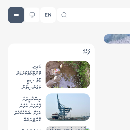
EN
ފަހުގެ
މަދިރި
ކޮންޓްރޯލްކުރުމަށް
މާލެ ސިޓީ
ކައުންސިލުން
ޖުލައި މަހު 1,600
އިސްރާއީލަށް
އަށްވުރެ ގިނަ ތަން
ފޮނުވަން އުޅުނު
ބަލައި ފާސްކޮށްފި
ކަމަށް ޝައްކުކުރެވޭ
ކޮންޓޭނަރެއް
މެލޭޝިޔާގެ