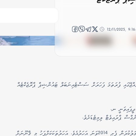
12/11/2025, 9:1
ޖޭގައި ފުރަތަމަ ފަހަރަށް ސަސްޓެއިނަބަލް ޓައުންޝިޕް ޕްރޮޖެކްޓެއް
ދީފައިވަނީ ނ.
ގްސް ޕްރައިވެޓް ލިމިޓެޑަށެވެ.
އެސްއީޒެޑް ޤާނޫނެއް ފުރަތަމަ ފަހަރަށް އެކުލަވާލާ ޢަމަލުކުރަން ފެށީ 2014ވަނަ އަހަރުއެވެ. އަހަރުތަކަކަށްފަހު މި ޤާނޫނަށް