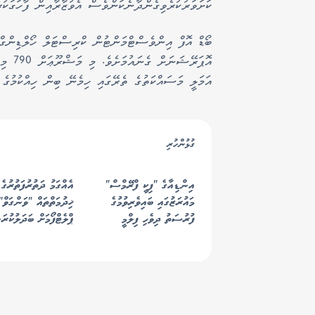
ކަށަވަރުކުރެވިގެންދާނެކަންވެސް އެވުޒާރާއިން ފާހަގަކުރެ
އޮޕަރޭ
އަމަލީ މަސައްކަތުގެ ތެރޭގައި ހިމެނޭ ބިން ހިއްކުމުގެ 
ގުޅުންހުރި
އިންޑިއާގެ "ފިކީ ފްރޭމްސް"
އެއްގަމު ދަތުރުފަތުރުގެ 
މައުރަޒުގައި ބައިވެރިވުމުގެ
ޚިދުމަތްތައް "ވަންގަވް"
ފުރުސަތު ދިވެހި ފިލްމީ
ޕްލެޓްފޯމަށް ބަދަލުކުރަ
އުފެއްދުންތެރިންނަށް ހުޅުވާލައިފި