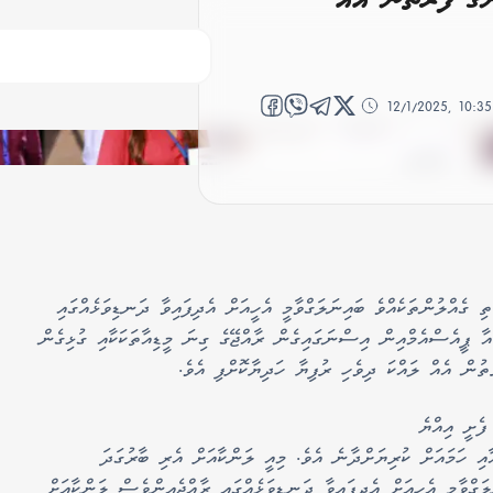
12/1/2025, 10:3
ި ގެއްލުންތަކެއްވެ ބައިނަލަގްވާމީ އެހީއަށް އެދިފައިވާ ދަނޑިވަޅެއްގައި
އާ ޕީއެސްއެމްއިން އިސްނަގައިގެން ރާއްޖޭގެ ގިނަ މީޑިއާތަކަކާއި ގުޅިގެން
ން އެއް ލައްކަ ދިވެހި ރުފިޔާ ހަދިޔާކޮށްފި އެވެ.
ފެށީ އިއްޔެ
ނު 9 ޖެހިއިރުއެވެ. މި ޓެލެތޯން މިއަދުގެ 2 އާއި ހަމައަށް ކުރިޔަށްދާނެ އެވެ. މިއީ ލަންކާއަށް އެރި ބާރުގަދަ
ަލަގްވާމީ އެހީއަށް އެދިފައިވާ ދަނޑިވަޅެއްގައި ރާއްޖެއިންވެސް ލަންކާއަށް