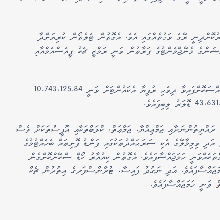
ުކޮށްދިނީ ރޭގެ ވަގުތެއްގައި އެވެ. އެގޮތުން ޓެލެތޯން ކުރިޔަށްދާ
ޭޝަންގެ މެނޭޖްމެންޓުގެ ފަރާތުން ވަނީ ރަމްޒީ ޗެކު ޕީއެސްއެމްއާއި
މިހާތަނަށް އައިރު ބީއެމްއެލްއިން މި ޓެލެތޯންއަށް ޚާއްސަކޮށްފައިވާ ދިވެހި ރުފިޔާ އެކައުންޓަށް ވަނީ 10،743،125.84
 ރައްޔިތުންނަށާއި ޖަމްޢިއްޔާ، ޖަމާޢަތް، ކްލަބްތަކާއި އޮފީސްތަކަށް ވެސް
ެ އަދި ވިލިމާލޭގެ އެކި ސަރަޙައްދުތަކުގައި ފަންޑު ފޮށިތައް ބެހެއްޓުމުގެ
ަކެއްވަނީ ހަމަޖައްސާފައެވެ. އެގޮތުން ކިއުއާރު ކޯޑް ސްކޭންކޮށްގެން
މަޖައްސާފައެވެ. އަދި ނަގުދު ފައިސާ، ޓްރާންސްފަރގެ އިތުރުން ޗެކް
ް ވަނީ ހަމަޖައްސާފައެވެ.