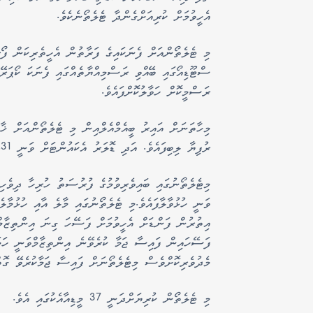
އެހީވުމަށް ކުރިއަށްގެންދާ ޓެލެތޯނެކެވެ.
މި ޓެލެތޯންއަށް ފެނަކައިގެ ފަރާތުން އެހީތެރިކަން ފޯރ
ސްޓޫޑިއޯގައި ބޭއްވި ރަސްމިއްޔާތެއްގައި ފެނަކަ ކޯޕަރ
ރަސްމީކޮށް ހަވާލުކޮށްފައެވެ.
ރުފިޔާ ލިބިފައެވެ. އަދި ޑޮލަރު އެކައުންޓަށް ވަނީ 43،631.31 ޑޮލަރު ލިބިފައެވެ.
މިޓެލެތޯނުގައި ބައިވެރިވުމުގެ ފުރުސަތު ހުރިހާ ދިވެހި
ވަނީ ހުޅުވާލާފައެވެ.މި ޓެލެތޯނުގައި މާލެ އާއި ހުޅުމާލ
އިތުރުން ފަންޑަށް އެހީވުމަށް ފަސޭހަ ގިނަ އިންތިޒާމްތ
ފަސޭހައިން ފައިސާ ޖަމާ ކުރެވޭނެ އިންތިޒާމްވަނީ ހަ
މެދުވެރިކޮށްވެސް މިޓެލެތޯނަށް ފައިސާ ޖަމާކުރެވޭ ގޮތ
މި ޓެލެތޯން ކުރިޔަށްދަނީ 37 މީޑިއާއެކުގައި އެވެ.