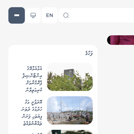
EN
ފަހުގެ
އެމްއެމްއޭގެ
އިންޓާންޝިޕް
ޕްރޮގްރާމަށް
ކުރިމަތިލާން
ހުޅުވާލައިފި؛ މަހަކު
އޭދަފުށީ މަގު
10,000 ރުފިޔާއާ
ހެދުމުގެ ދެވަނަ
ހަމައަށް އުޖޫރައެއް!
ފިޔަވަހި ފަށަން
ތައްޔާރުވެއްޖެ