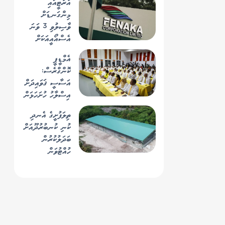
އާރުޓީއައި
މިންގަނޑަށް
ވާސިލުވި 3 ވަނަ
އެސްއޯއީއަކަށް
ފެނަކަ!
އެމްޑީޕީ
ކޮންގްރެސް:
އަސާސީ ޤަވައިދަށް
އިސްލާހު ހުށަހަޅަން
ހުޅުވާލައިފި
ތިލަފުށީގެ އެނދި
ކުނި ކުނބުރުދޫއަށް
ބަދަލުކުރުން
ހުއްޓުވަން
އެމްޑީޕީން
ޔޫއާރްއޭއަށް؛ 4
ކަމެއް ސާފުކުރަން
ސިޓީއެއް ފޮނުވައިފި