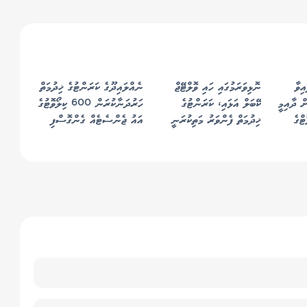
ިވާ
ނޮޅިވަރަމުގައި ހައި ވޮލްޓޭޖް
ނެއްލައިދޫގެ ކަރަންޓުގެ ޚިދުމަތް
ް ދާއިމީ
ކޭބަލް އަޅައި، ކަރަންޓުގެ
ހަރުދަނާކުރަން 600 ކިލޯވޮޓުގެ
ިލޯވޮޓްގެ
ޚިދުމަތް ފެންވަރު މަތިކުރަނީ
އައު ޖެންސެޓެއް ގެންގޮސްފި