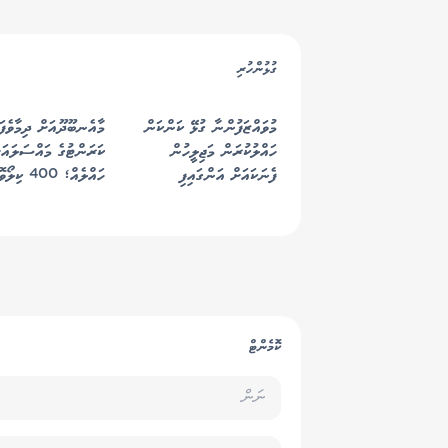
ގުޅުންހުރި
މުވައްޒަފުންނާ ގުޅޭ ކަންކަން
މާއެނބޫދޫއަށް ދިމާވެފައ
ހައްލުކުރަން މަޖިލީހުން
ކަރަންޓުގެ މައްސަލައަށ
ފެނަކައަށް އަންގައިފި
ހައްލެއް؛ 400 ކ
ޖެނެރޭޓަރު ބެހެއްޓުމުގެ
މަސައްކަތް ފަށައިފި
ކޮމެންޓް