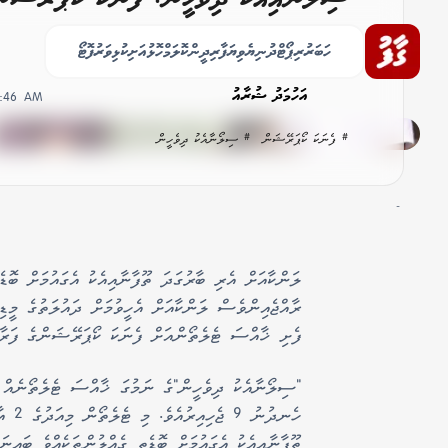
ލައްކަ ރުފިޔާ ހަދިޔާކޮށްފި
ހަބަރު
ރިޕޯޓް
ދުނިޔެ
ވިޔަފާރި
ދީން
ކޮލަމް
ހޮޅުއަށި
ކުޅިވަރު
ފޮޓޯ
އަހުމަދު ޝުރާއު
5:46 AM
# ފެނަކަ ކޯޕަރޭޝަން
# ސިލޯނާއެކު ދިވެހީން
-
ލަންކާއަށް އެރި ބާރުގަދަ ތޫފާނާއިއެކު އެގައުމަށް ބޮޑެތ
ރާއްޖެއިންވެސް ލަންކާއަށް އެހީވުމަށް ދައުލަތުގެ މީޑި
ފެށި ޚާއްސަ ޓެލެތޯންއަށް ފެނަކަ ކޯޕަރޭޝަންގެ ފަރާތު
"ސިލޯނާއެކު ދިވެހީން"ގެ ނަމުގަ ޚާއްސަ ޓެލެތޯނެއް 
ހެނދު
ތޫފާނާއިއެކު އެގައުމަށް ބޮޑެތި ގެއްލުންތަކެއްވެ ބައިނ