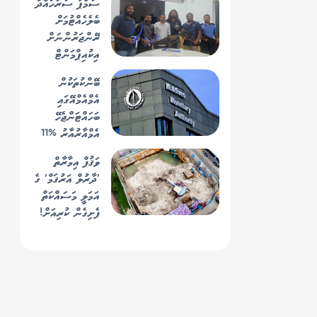
ސަމްޕާ ސަރަހައްދު
ބެލެހެއްޓުމަށް
ރޭންޖަރުންނަށް
އިކުއިޕްމަންޓް
ހަވާލުކޮށް ތަމްރީނު
ބޭންކުތަކުން
ދޭން ފަށައިފި
އެމްއެމްއޭގައި
ބަހައްޓަންޖެހޭ
އެމްއާރުއާރު %11
އަށް މަތިކޮށް،
ވަޤުފް އިމާރާތް
އަންނަ އަހަރު
'ދާރުލް އަރުޤަމް' ގެ
%13 އަށް
އަމަލީ މަސައްކަތް
ބޮޑުކުރަނީ
ފެށިގެން ކުރިއަށް!