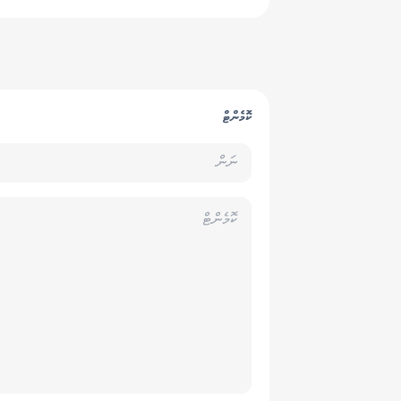
ޗެމްޕިއަންކަން ހޯދައިފި
ކޮމެންޓް