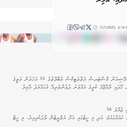
11/7/2025, 6:14
އިންޑިއާގެ ޗެންނާއީގައި މިހާރު ކުރިއަށްދާ 23 ވަނަ އޭޝިއަން މާސްޓަރސް އެތްލެޓިކްސް މުބާރާތުގެ 55 އަހަރުން މަތީގެ
އެއްވަނަ ހޯދައި ރާއްޖޭގެ ކުރީގެ އެއްވަނަ ދުވުންތެރިއާ މުހައްމަދު އާމިރު
55 އަހަރުން މަތީގެ ފިރިހެން 200 މީޓަރު ދުވުމުގައި ޖުމްލަ 56
 ހައެއްގައެވެ. އަދި މި ހީޓުގައި އަށް އެތްލީޓުން ވާދަކުރިއިރު، މި ހީޓް