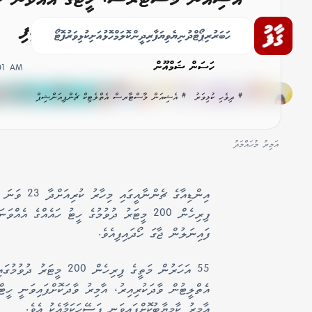
200 މީޓަރު ފައިނަލުން ޖާގަ ހޯދައިފި
ހަބަރު
ރިޕޯޓް
ދުނިޔެ
ވިޔަފާރި
ދީން
ކޮލަމް
ހޮޅުއަށި
ކުޅިވަރު
ފޮޓޯ
ހަސަން ޝަމްއޫން
:01 AM
# ދިވެހި ކުޅިވަރު
# އެޝިއަން މާސްޓާރސް އެތްލެޓިކް ޗެންޕިއަންޝިޕް
އަމިރު މުހައްމަދު
ފިރިހެން 200 މީޓަރު ދުވުމުގެ ހީޓު ހައެއްގެ 
ފައިނަލުން ޖާގަ ހޯދައިފިއެވެ.
އެތްލީޓުން ވާދަކުރިއިރު، އާމިރު ވާދަކޮށްފައިވަނީ ހީޓް
އާމިރު ކާމިޔާބުކޮށްފައިވަނީ ފަސޭހަކަމާއެކު އެވެ.