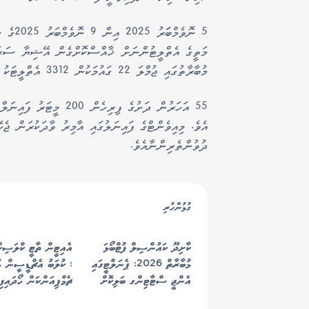
މަތީގެ އެތްލީޓުންނަށް ޚާއްސްކޮށްގެން އޭޝިޔާ ސަރަހަ
މުބާރާތުގައި ޖުމްލަ 22 ގައުމަކުން 3312 އެތްލީޓަކު ވަނީ ބައިވެރިވެފައެވެ.
އެވެ. މިއިވެންޓްގެ ފައިނަލުގައި އާމިރު ވާދަކުރަން ޖ
ދުވުންތެރިންނާއެވެ.
ގުޅުންހުރި
ކާށިދޫ ކައުންސިލް ފުޓްބޯޅަ
މުބާރާތް 2026: ޕެނަލްޓީގައި
: ކުލަބު އެޗްޑީސީން މު
އެންޖީ ސްޓާޓިންގ ބަލިކޮށް
ޗެމްޕިއަންކަން ހޯދައިފި
އެމްޖީ ފުޓްބޯޅަ ޓީމުން މުބާރާތުގެ