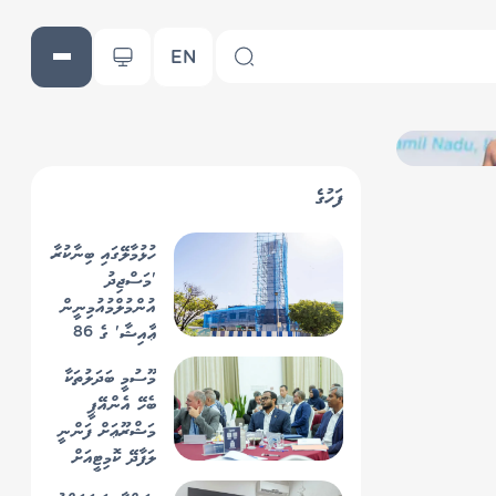
EN
ފަހުގެ
ހުޅުމާލޭގައި ބިނާކުރާ
'މަސްޖިދު
އުންމުލްމުއުމިނީން
ޢާއިޝާ' ގެ 86
އިންސައްތަ
މޫސުމީ ބަދަލުތަކާ
މަސައްކަތް ނިމިއްޖެ
ބެހޭ އެންއޭޕީ
މަޝްރޫޢަށް ފަންނީ
ލަފާދޭ ކޮމިޓީއަށް
މެންބަރުން ހޯދަނީ