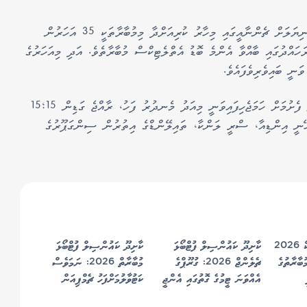
5 ނޮވެމްބަަރު 2025 އިން 9 ނޮވެމްބަރު 2025ގެ ނިޔަލަށް ޗެންނާއީގައި މިހާރު ކުރިއަށްދާ މިމުބާރާތަކީ 35 އަހަރުން
އްދުގައި ބާއްވާ އެންމެ ބޮޑު އެތްލެޓިކްސް މުބާރާތެވެ. އަދި މިއަހަރުގެ
55 އަހަރުން ދަށުގެ ފިރިހެން 200 މީޓަރު ފައިނަލް ފެށުމަށް ހަމަޖެހިފައިވަނީ މިއަދު މެނދުރު ފަހު، ރާއްޖެ ގަޑިން 15؛15
ެހޭނީ އިންޑިއާ، ސްރީ ލަންކާ، ތައިލޭންޑްގެ އިތުރުން ސިންގަޕޫރުގެ
އެއިޓީން ތާޓީ ކްލަސިކް 2026
ކާށިދޫ ކައުންސިލް ފުޓްބޯޅަ
ކާށިދޫ ކައުންސިލް ފުޓްބޯޅަ
ބާރާތުގެ
ޗެލެންޖް 2026: ގުރޫޕްގެ
މުބާރާތް 2026: ނަމަވެސް
އެއްވަނަ ޓީމުގެ ގޮތުގައި އެންޖީ
ކަޓުވާލުމަށްފަހު ޗެމްޕިއަން
ސްޓާޓިންގ ސެމީއަށް
އެސްޕީ ސްޕޯޓްސް ކުލަބު