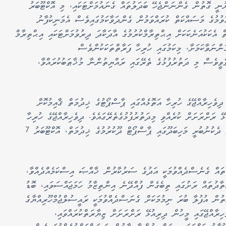
ޫނީ ގޮތުން ގެންނަންޖެހޭ ބަދަލުތައް ގެނައުމަށްޓަކައި، މި އޮކްޓޫބަރު
ައުރަށް 27 ބިލެއް ހުށަހެޅުއްވުމުގެ މަސައްކަތް ކުރައްވަމުން ގެންދަވާކަމުގައިވެސް އެމަނިކުފާނު
ް އެކަކުއަނެކަކަށް އިޙްތިރާމްކުރުމުގެ އާދަކާދަ ދިރުވުމަށްޓަކައި އިޙްތިރާމް
ަންނަވާކަމަށާ، މިކަމުގައި ހުރިހާ ފަރާތްތަކަކުންވެސް
ވެވީވެސް މި ދަތުރުފުޅުގެ ތެރޭގައި ރައްޔިތުންނާ މުޚާޠަބުކުރައްވާ،
 ދިވެހިރާއްޖޭގެ ހުރިހާ އަތޮޅެއްގައި ޕާސްޕޯޓުގެ ޚިދުމަތް ޤާއިމުކޮށް
 ރަށްރަށަށް ކުރެއްވި މިދަތުރުފުޅުގެތެރޭގައެވެ. ދިވެހިރާއްޖޭގެ ހުރިހާ
އަތޮޅެއްގައި މި ޚިދުމަތް ފެށިގެން ދިޔައީ، އަރިއަތޮޅު ދެކުނުބުރީ މަހިބަދޫގައި ޕާސްޕޯޓް ދޫކުރުމުގެ ޚިދުމަތް، އޮކްޓޫބަރު 7
ތައް ގެނެސްދެއްވުމަކީ އަދުގެ ސަރުކާރުން ޚާއްޞަ އިސްކަމެއްދެއްވާ،
ުތައް ރަށުގައި ތިބެގެން ފުއްދޭނެ އިންތިޒާމު ހަމަޖައްސަވައި، ބޮޑު
ުން އުފުލާ ބުރަ ނިމުމަކަށް ގެނަސްދެއްވުމަކީ ރައީސުލްޖުމްހޫރިއްޔާގެ
ެހިރާއްޖޭގައި މީހުން ދިރިއުޅޭ ރަށްރަށަށް ޒިޔާރަތްކުރައްވައި،