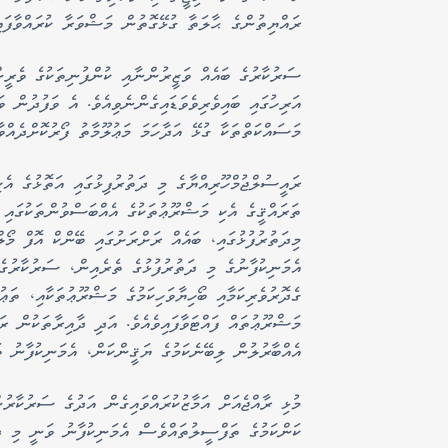
ރައްޔިތުންގެ ޙާލަތާ ގުޅޭގޮތުން މަޝްވަރާ ކުރައްވާފައި
ސަރުކާރުގެ ބައެއް ވަޒީރުންނާއި ކުންފުނިތަކުގެ ވެރީން
އަރިހުގައި ބައިވެރިވެވަޑައިގެންނެވިއެވެ. އެ ވަފުދުން ވ
މަސައްކަތްތަކާ ގުޅޭ އަދާހަމަ މަޢުލޫމާތު ފޯރުކޮށްދެއްވާފ
ރައީސުލްޖުމްހޫރިއްޔާގެ މި ދަތުރުފިޅުގައި އަތޮޅުގެ އެކ
ތަރައްޤީގެ އެކި މަޝްރޫޢުތަކުގެ އެއްބަސްވުންތަކުގައި 
މިދަތުރުފުޅުގައި، ބައެއް ރަށްރަށުގައި ބޭންކް އޮފް މޯލް
އެމަނިކުފާނުގެ މި ދަތުރުފުޅުގެ ތެރެއިން، ސަރުކާރުގ
ގެދޮރުވެރިކަމާއި ބޯހިޔާވަހިކަމުގެ މަޝްރޫޢުތަކާއި، ތަޢ
މަޝްރޫޢުތައް ފައްޓަވާފައިވެއެވެ. އަދި ދާއިރާތަކުން ރ
އެއްބާރުލުން ލިބޭނެކަމުގެ ޔަޤީންކަން، އެމަނިކުފާނު ވ
މުޅި ރާއްޖެއަށް އަމާޒުކުރައްވައިގެން އަދުގެ ސަރުކާރު
ކަންކަމުގެ ތަފްސީލުތައްވެސް އެމަނިކުފާނު ވަނީ މި ދަ