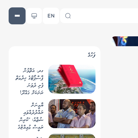
EN
ފަހުގެ
ގދ. އަތޮޅުން
ޕާސްޕޯޓުގެ ޚިދުމަތް
ފެށި ދެވަނަ
ރަށަކަށް ގައްދޫ!
ޔާމީނަށް
ރައްދުދެއްވައި
ޝުޖާއު: "ކުރިން
ރައީސް މުޢިއްޒުގެ
ތެދުވެރިކަމަށް