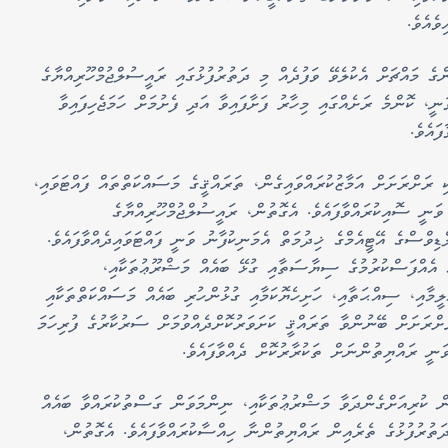
ވެއެވެ.
ގެ މައްޗަށް އެކުލެވޭ ވަފުދެއް މި ދަތުރުފުޅުގައި ރައީސުލްޖުމްހޫރިއްޔާގެ
ަނީ، ކޮންމެ ރަށެއްގައި މިހާރު ފަށާފައިވާ އަދި ފެށުމަށް ހަމަޖެހިފައިވާ
ައެވެ.
ި ރަށްރަށަށް އަމާޒުކުރައްވައިގެން، ތަރައްޤީގެ މަސައްކަތްތައް ފައްޓަވައި،
ވަނީ ސޮއިކުރައްވާފައެވެ. އެގޮތުން، ރައީސުލްޖުމްހޫރިއްޔާގެ
ޑިވްސްގެ އޭޓީއެމްގެ ޚިދުމަތް އެމަނިކުފާނު ވަނީ ފައްޓަވައިދެއްވާފައެވެ.
ެ އެއްފަސްކުރުމުގެ ސިޔާސަތާއި ގުޅޭ ބައެއް މަޝްރޫޢުތަކާއި،
ުލީމާއި، ސިއްޙަތާއި، ހަށިހެޔޮކަމާއި ގުޅުންހުރި ބައެއް މަސައްކަތްތަކާއި
ަށްރަށަށް ބޭނުންވާ ތަރައްޤީ ކަށަވަރުކޮށްދެއްވުމަށް ސަރުކާރުގެ ފުރިހަމަ
ަނީ ރައްޔިތުންނަށް ތަކުރާރުކޮށް ދެއްވާފައެވެ.
ން ކުރިއަށްގެންދަވާ މަޝްރުޢުތަކާއި، ނިންމަވަން ގަސްތުކުރައްވާ ބައެއް
ތުރުފުޅުގެ ތެރެއިން ރައްޔިތުންނާ ހިއްސާކުރައްވާފައެވެ. އެގޮތުން،