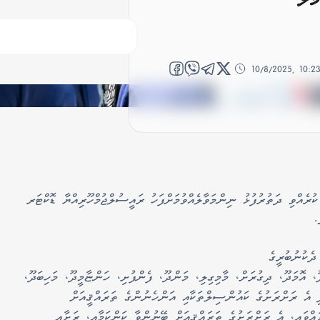
10/8/2025, 10:
ުރެއްވި ދަތުރުފުޅު ނިންމަވާލެއްވުމަށްފަހު ރައީސުލްޖުމްހޫރިއްޔާ ޑޮކްޓަރ
.
ދެކުނުބުރީގެ
ެތި، ދިއްދޫ، އޮމަދޫ، ދިގުރަށް، މާމިގިލި، މަންދޫ، ފެންފުށި، ހަންޏާމީދޫ، މަހިބަދޫ،
ދި އެ ރަށްރަށުގެ ކައުންސިލްތަކާއި އަންހެނުންގެ ތަރައްޤީއަށް
ައްވައި، އެ ރަށްރަށުގެ ތަރައްޤީއަށް ބޭނުންވާ ކަންކަމާއި، ރަށާއި