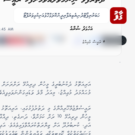
ވަޑައިގަންނަވައިފި
ހަބަރު
ރިޕޯޓް
ދުނިޔެ
ވިޔަފާރި
ދީން
ކޮލަމް
ހޮޅުއަށި
ކުޅިވަރު
ފޮޓޯ
އަހުމަދު ޝުރާއު
23:45 AM
# ރައީސް މުއިއްޒު
-
އަރިއަތޮޅު ދެކުނުބުރީގެ މީހުން ދިރިއުޅޭ ރަށްރަށަށް ކ
މުޙައްމަދު މުޢިއްޒު، މިއަދު މާލެ ވަޑައިގަންނަވައިފިއެވެ
ރައީސުލްޖުމްހޫރިއްޔާގެ މި ދަތުރުފުޅުގައި، އަރިއަތޮޅު 
މީހުން ދިރިއުޅޭ 10 ރަށް ކަމަށްވާ، ދަނގ
އަދި، ކުނބުރުދޫ އަށް ޒިޔާރަތްކުރައްވާފައިވެއެވެ. އަ
މަސައްކަތްކުރާ ކޮމިޓީތަކާއި ރައްޔިތުންނާ ބައްދަލުކުރ