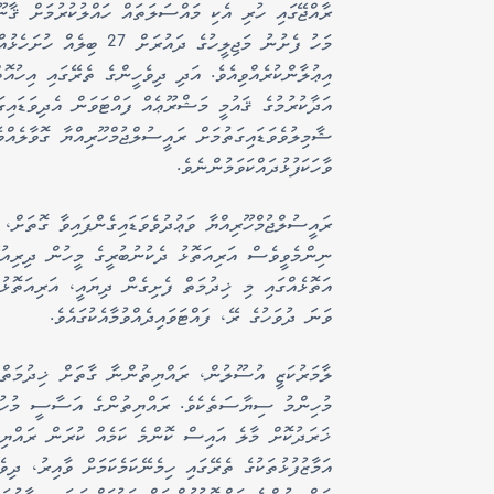
ރާއްޖޭގައި ހުރި އެކި މައްސަލަތައް ހައްލުކުރުމަށް ޤާނ
މަހު ފެށުނު މަޖިލީހުގެ ދ
އިޢުލާންކުރެއްވިއެވެ. އަދި ދިވެހީންގެ ތެރޭގައި އިހުއޮތ
އަދާކުރުމުގެ ޤައުމީ މަޝްރޫޢެއް ފައްޓަވަން އެދިވަޑައިގ
ޝާމިލުވެވަޑައިގަތުމަށް ރައީސުލްޖުމްހޫރިއްޔާ ގޮވާލެއް
ވާހަކަފުޅުދައްކަވަމުންނެވެ.
ރައީސުލްޖުމްހޫރިއްޔާ ވަޢުދުވެވަޑައިގެންފައިވާ ގޮތަށް،
ނިންމެވީވެސް އަރިއަތޮޅު ދެކުނުބުރީގެ މީހުން ދިރިއުޅޭ
ވަނަ ދުވަހުގެ ރޭ، ފައްޓަވައިދެއްވުމާއެކުގައެވެ.
ލާމަރުކަޒީ އުސޫލުން، ރައްޔިތުންނާ ގާތަށް ޚިދުމަތް
މުހިންމު ސިޔާސަތެކެވެ. ރައްޔިތުންގެ އަސާސީ މުހުތާދ
ޚަރަދުކޮށް މާލެ އައިސް ކޮންމެ ކަމެއް ކުރަން ރައްޔިތ
އަމާޒުފުޅުތަކުގެ ތެރޭގައި ހިމެނޭކަމެކަމަށް ވާއިރު، ދިވ