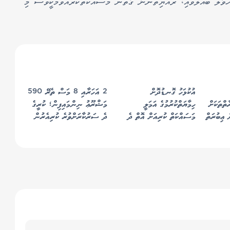
ހުވާލު ބައްލަވައި، ރައްޔިތުންނާ ގާތުން މަސައްކަތްކުރެއްވުމަކީވެސް މި
އުކުޅަހު ގޮނޑުދޮށް
2 އަހަރާއި 8 މަސް ތެރޭ 590
ާތްތަކަށް
ހިމާޔަތްކުރުމުގެ އަމަލީ
މަޝްރޫޢު ނިންމައިފިން؛ ކުރީގެ
 ޢިބުރަތް
މަސައްކަތް ކުރިއަށް އޮތް ދެ
ދެ ސަރުކާރަށްވުރެ ކުރިއެރުން
ައީސް
ހަފްތާ ތެރޭ ފެށޭނެ - ރައީސް
ބޮޑު - ރައީސް