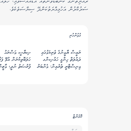
ރައްޔިތުންގެ ކަންބޮޑުވުންތައް އަޑުއައްސަވައި، ހާލުއަ
ސަރުކާރުން އަހުމިއްޔަތުކަންދޭ ސިޔާސަތެކެވެ.
ގުޅުންހުރި
ރައީސް ޔާމީނުގެ ވެރިކަމުގައި
ސިޔާސީ މަސްރަޙު
ދައުލަތް ހިންގީ ހައުސިންގ
ހަލަބޮލިކުރަން އުޅޭ ފަރ
މިނިސްޓްރީ ތެރެއިން: މެންބަރު
ފުރުޞަތު ނުދީ، މާޒީން
ޝުޖާއު
ޙާޞިލުކުރަންޖެހޭ - ރ
ކޮމެންޓް