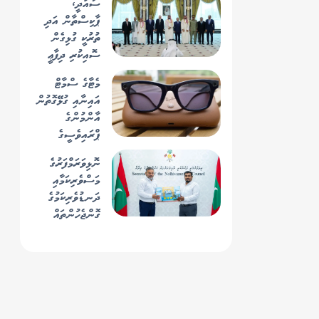
ސައުދީ،
ތައުރީފުކުރައްވާފައި،
ޕާކިސްތާން އަދި
މިއަދު ދެކޮޅުނުޖެހޭ
ތުރުކީ ގުޅިގެން
ވާހަކަ ނުދައްކަވާ"
ސޮއިކުރި ދިފާޢީ
މުޢާހަދާއާއެކު
މެޓާގެ ސްމާޓް
މެދުއަރާމަތީގެ ބާރުގެ
އައިނާއި ގުޅޭގޮތުން
މިސްރާބު
އާންމުންގެ
ބަދަލުވަނީ!
ޕްރައިވެސީގެ
ކަންބޮޑުވުންތަކެއް
ނޮޅިވަރަމްފަރުގެ
މަސްވެރިކަމާއި
ދަނޑުވެރިކަމުގެ
ގޮންޖެހުންތައް
ހައްލުކުރަން ވަޒީރު
ޝިޔާމް
މަޝްވަރާކުރައްވައިފި